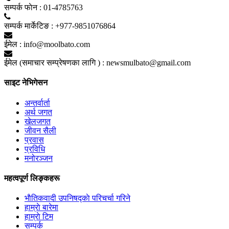
सम्पर्क फाेन :
01-4785763
सम्पर्क मार्केटिङ :
+977-9851076864
ईमेल :
info@moolbato.com
ईमेल (समाचार सम्प्रेषणका लागि ) :
newsmulbato@gmail.com
साइट नेभिगेसन
अन्तर्वार्ता
अर्थ जगत
खेलजगत
जीवन सैली
प्रवास
प्रविधि
मनोरञ्जन
महत्वपूर्ण लिङ्कहरू
भाैतिकवादी उपनिषद्काे परिचर्चा गरिने
हाम्राे बारेमा
हाम्राे टिम
सम्पर्क