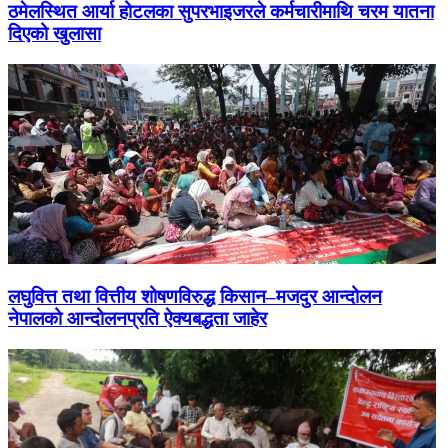
ठमेलस्थित आर्या होटलका सुपरभाइजरले कर्मचारीमाथि चरम यातना
दिएको खुलासा
लघुवित्त तथा वित्तीय शोषणविरुद्ध किसान–मजदुर आन्दोलन
नेपालको आन्दोलनप्रति ऐक्यबद्धता जाहेर