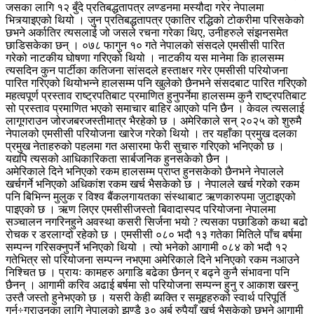
जसका लागि १२ बुँदे प्रतिबद्धतापत्र लण्डनमा मस्यौदा गरेर नेपालमा
भित्र्याइएको थियो । जुन प्रतिबद्धतापत्र एकातिर रद्धिको टोकरीमा परिसकेको
छभने अर्कातिर त्यसलाई जो जसले रचना गरेका थिए, उनीहरुले संझनसमेत
छाडिसकेका छन् । ०७८ फागुन १० गते नेपालको संसदले एमसीसी पारित
गरेको नाटकीय घोषणा गरिएको थियो । नाटकीय यस मानेमा कि हालसम्म
त्यसदिन कुन पार्टीका कतिजना सांसदले हस्ताक्षर गरेर एमसीसी परियोजना
पारित गरिएको थियोभन्ने हालसम्म पनि खुलेको छैनभने संसदबाट पारित गरिएको
महत्वपूर्ण प्रस्ताव राष्ट्रपतिबाट प्रमाणित हुनुपर्नेमा हालसम्म कुनै राष्ट्रपतिबाट
सो प्रस्ताव प्रमाणित भएको समाचार बाहिर आएको पनि छैन । केवल त्यसलाई
लागूगराउन जोरजबरजस्तीमात्र भैरहेको छ । अमेरिकाले सन् २०२५ को शुरुमै
नेपालको एमसीसी परियोजना खारेज गरेको थियो । तर यहाँका प्रमुख दलका
प्रमुख नेताहरुको पहलमा गत असारमा फेरी सुचारु गरिएको भनिएको छ ।
यद्यपि त्यसको आधिकारिकता सार्बजनिक हुनसकेको छैन ।
अमेरिकाले दिने भनिएको रकम हालसम्म प्राप्त हुनसकेको छैनभने नेपालले
खर्चगर्ने भनिएको अधिकांश रकम खर्च भैसकेको छ । नेपालले खर्च गरेको रकम
पनि बिभिन्न मुलुक र विश्व बैंकलगायतका संस्थाबाट ऋणकारुपमा जुटाइएको
पाइएको छ । ऋण लिएर एमसीसीजस्तो बिवादास्पद परियोजना नेपालमा
सञ्चालन नगरिनहुने अवस्था कसरी सिर्जना भयो ? त्यसका पछाडिको कथा बढो
रोचक र डरलाग्दो रहेको छ । एमसीसी ०८० भदौ १३ गतेका मितिले पाँच बर्षमा
सम्पन्न गरिसक्नुपर्ने भनिएको थियो । त्यो भनेको आगामी ०८४ को भदौ १२
गतेभित्र सो परियोजना सम्पन्न नभएमा अमेरिकाले दिने भनिएको रकम नआउने
निश्चित छ । प्रायः कामहरु अगाडि बढेका छैनन् र बढ्ने कुनै संभावना पनि
छैनन् । आगामी करिव अढाई बर्षमा सो परियोजना सम्पन्न हुनु र आकाश खस्नु
उस्तै जस्तो हुनेभएको छ । यसरी केही ब्यक्ति र समूहहरुको स्वार्थ परिपूर्ति
गर्न÷गराउनका लागि नेपालको झण्डै ३० अर्ब रुपैयाँ खर्च भैसकेको छभने आगामी