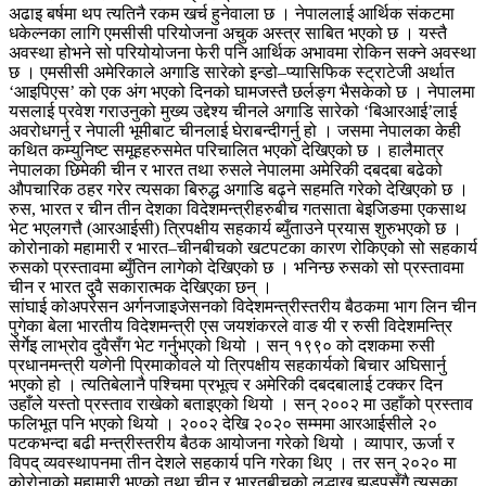
अढाइ बर्षमा थप त्यतिनै रकम खर्च हुनेवाला छ । नेपाललाई आर्थिक संकटमा
धकेल्नका लागि एमसीसी परियोजना अचुक अस्त्र साबित भएको छ । यस्तै
अवस्था होभने सो परियोयोजना फेरी पनि आर्थिक अभावमा रोकिन सक्ने अवस्था
छ । एमसीसी अमेरिकाले अगाडि सारेको इन्डो–प्यासिफिक स्ट्राटेजी अर्थात
‘आइपिएस’ को एक अंग भएको दिनको घामजस्तै छर्लङ्ग भैसकेको छ । नेपालमा
यसलाई प्रवेश गराउनुको मुख्य उद्देश्य चीनले अगाडि सारेको ‘बिआरआई’लाई
अवरोधगर्नु र नेपाली भूमीबाट चीनलाई घेराबन्दीगर्नु हो । जसमा नेपालका केही
कथित कम्युनिष्ट समूहहरुसमेत परिचालित भएको देखिएको छ । हालैमात्र
नेपालका छिमेकी चीन र भारत तथा रुसले नेपालमा अमेरिकी दबदबा बढेको
औपचारिक ठहर गरेर त्यसका बिरुद्ध अगाडि बढ्ने सहमति गरेको देखिएको छ ।
रुस, भारत र चीन तीन देशका विदेशमन्त्रीहरुबीच गतसाता बेइजिङमा एकसाथ
भेट भएलगत्तै (आरआईसी) त्रिपक्षीय सहकार्य ब्युँताउने प्रयास शुरुभएको छ ।
कोरोनाको महामारी र भारत–चीनबीचको खटपटका कारण रोकिएको सो सहकार्य
रुसको प्रस्तावमा ब्युँतिन लागेको देखिएको छ । भनिन्छ रुसको सो प्रस्तावमा
चीन र भारत दुवै सकारात्मक देखिएका छन् ।
सांघाई कोअपरेसन अर्गनजाइजेसनको विदेशमन्त्रीस्तरीय बैठकमा भाग लिन चीन
पुगेका बेला भारतीय विदेशमन्त्री एस जयशंकरले वाङ यी र रुसी विदेशमन्त्रि
सेर्गेइ लाभ्रोव दुवैसँग भेट गर्नुभएको थियो । सन् १९९० को दशकमा रुसी
प्रधानमन्त्री यव्गेनी प्रिमाकोवले यो त्रिपक्षीय सहकार्यको बिचार अघिसार्नु
भएको हो । त्यतिबेलानै पश्चिमा प्रभूत्व र अमेरिकी दबदबालाई टक्कर दिन
उहाँले यस्तो प्रस्ताव राखेको बताइएको थियो । सन् २००२ मा उहाँको प्रस्ताव
फलिभूत पनि भएको थियो । २००२ देखि २०२० सम्ममा आरआईसीले २०
पटकभन्दा बढी मन्त्रीस्तरीय बैठक आयोजना गरेको थियो । व्यापार, ऊर्जा र
विपद् व्यवस्थापनमा तीन देशले सहकार्य पनि गरेका थिए । तर सन् २०२० मा
कोरोनाको महामारी भएको तथा चीन र भारतबीचको लद्धाख झडपसँगै त्यसका