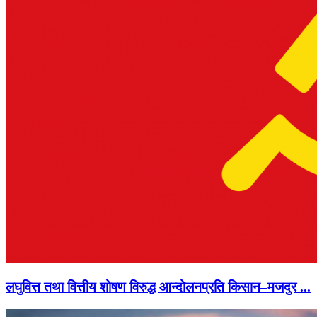
लघुवित्त तथा वित्तीय शोषण विरुद्ध आन्दोलनप्रति किसान–मजदुर ...