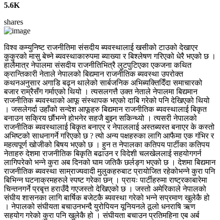
5.6K
shares
विश्व कम्युनिष्ट राजनीतिमा संसदीय ब्यवस्थालाई खसीको टाउको देखाएर
कुकुरको मासु बेच्ने ब्यवस्थाकारुपमा ब्याख्या र बिश्लेषण गरिएको धेरै भएको छ ।
हालैमात्र नेपालमा संसदीय राजनीतिभित्रै लुटपुटिएका एकजना कथित
क्रान्तिकारी नेताले नेपालको बिद्यमान राजनीतिक ब्यवस्था उपरोक्त
कथनअनुसार अगाडि बढ्न थालेको सार्बजनिक अभिब्यक्तिदिँदा समाचारको
बजार राम्रैसँग गर्माएको थियो । त्यसलगत्तै उक्त नेताले नेपालमा बिद्यमान
राजनीतिक ब्यवस्थाको आफू संस्थापक भएको दाबि गरेको पनि देखिएको थियो
। जसलेगर्दा उहाँको सन्देश आफूहरु बिद्यमान राजनीतिक ब्यवस्थालाई बिकृत
बनाउन सक्रिय छौंभन्ने होभनेर सहजै बुझ्न सकिन्थ्यो । त्यसरी नेपालको
राजनीतिक ब्यवस्थालाई बिकृत बनाएर र नेपाललाई अस्तब्यस्त बनाएर के कस्तो
अभिष्टको साधनागर्ने गरिएको छ ? त्यो अन्य पक्षहरुका लागि आफैमा एक गंभिर र
महत्वपूर्ण खोजीको बिषय भएको छ । हुन त नेपालका कतिपय पार्टीका कतिपय
नेताहरु देशमा राजनीतिक बिकृति बढाउन र विदेशी चलखेललाई सहयोगगर्न
लागिपरेको भन्ने कुरा अब दिनको घाम जतिकै छर्लङ्ग भएको छ । देशमा बिद्यमान
राजनीतिक ब्यवस्था साम्राज्यवादी मुलुकहरुबाट प्रायोजित रहेकोभन्ने कुरा पनि
बिभिन्न घटनाक्रमहरुले स्पष्ट गरेका छन् । प्रायः पार्टीहरुमा राष्ट्रकाबारेमा
चिन्तनगर्ने प्रबृत्त हराउँदै गएजस्तो देखिएको छ । जस्तो अमेरिकाले नेपालको
संघीय शासनका लागि बार्षिक बजेटकै ब्यवस्था गरेको भन्ने सप्रमाण खुलेकै हो
। नेपालको संघीयता बचाउनभन्दै युरोपियन यूनियनले ठूलो धनराषि ऋण
सहयोग गरेको कुरा पनि खुलेकै हो । संघीयता बचाउन प्रतिमहिना एब अर्ब