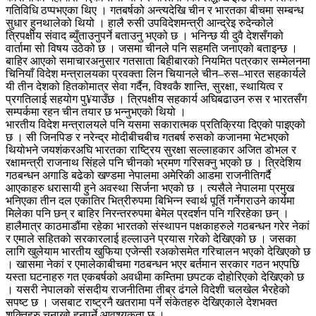
गतिविधि ठप्पभएका थिए । गतबर्षको अन्त्यदेखि चीन र भारतका बीचमा सम्बन्ध
सुधार हुनथालेको थियो । हालै रुसी उपविदेशमन्त्री आन्द्रेइ रुदेन्कोले
त्रिपक्षीय संवाद ब्युँताउनुपर्ने बताउनु भएको छ । भनिन्छ यी दुवै देशसँगको
वार्तामा सो विषय उठेको छ । जसमा चीनले पनि सहमति जनाएको बताइन्छ ।
बाहिर आएको समाचारअनुसार गतसाता बिहीबारको नियमित पत्रकार सम्मेलनमा
चिनियाँ विदेश मन्त्रालयका प्रवक्ता लिन चियानले चीन–रुस–भारत सहकार्यले
यी तीन देशको हितकोमात्र सेवा गर्दैन, विश्वकै शान्ति, सुरक्षा, स्थायित्व र
प्रगतिलाई सहयोग पु¥याउँछ । त्रिपक्षीय सहकार्य अघिबढाउन रुस र भारतसँग
सम्पर्कमा रहन चीन तयार छ भन्नुभएको थियो ।
भारतीय विदेश मन्त्रालयले पनि यसमा सकारात्मक प्रतिक्रिया दिएको पाइएको
छ । सी जिनपिङ र नरेन्द्र मोदीबीचबीच गतबर्ष रुसको कजानमा भेटभएको
थियोभने जयशंकरअघि भारतका राष्ट्रिय सुरक्षा सल्लाहकार अजित डोभल र
रक्षामन्त्री राजनाथ सिंहले पनि चीनको भ्रमण गरिसक्नु भएको छ । त्रिदेशिय
गठबन्धन अगाडि बढेको खण्डमा नेपालमा अमेरिकी आडमा राजनीतिगर्दै
आएकाहरु धरासायी हुने अवस्था सिर्जना भएको छ । त्यसैले नेपालमा प्रमुख
भनिएका तीन दल एकातिर भित्रीरुपमा बिभिन्न स्वार्थ पूर्ति गर्नेगराउने कार्यमा
मिलेका पनि छन् र बाहिर निरन्तररुपमा बेमेल प्रदर्शन पनि गरिरहेका छन् ।
हालैमात्र काठमाडौंमा रहेका भारतको संस्थापन पक्षकाहरुले गठबन्धन गरेर नेकां
र एमाले सहितको सरकारलाई हल्लाउने प्रयास गरेको देखिएको छ । जसका
लागि खुलेयाम भारतीय खुफिया एजेन्सी रअकोसमेत गरिचालन भएको देखिएको छ
। खासमा नेकां र एमालेकाबीचमा गठबन्धन भएर बर्तमान सरकार गठन भएपछि
यस्ता घटनाहरु गत एकबर्षको अवधीमा कम्तिमा छपटक दोहोरिएको देखिएको छ
। यसरी नेपालको संसदीय राजनीतिमा तीब्र ढंगले विदेशी चलखेल भैरहेको
सपष्ट छ । जसबाट राष्ट्रनै खतरामा पर्ने संकेतहरु देखिएकाले देशभक्त
शक्तिहरु चनाखो हुनुपर्ने आवश्यकता छ ।