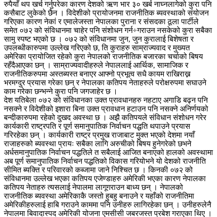
रुपैयाँ थप खर्च गर्नुपरेका कारण देशको ऋण भार ३० खर्ब नाघ्नलागेको कुरा पनि
कसैबाट लुकेको छैन । विदेशीको प्रायोजनमा राजनीतिक ब्यवस्थाको संयोजन
गरिएका कारण नेकां र एमालेजस्ता नेपालका पुराना र संसदका ठूला पार्टीले
समेत ०७२ को संविधानमा चाहेर पनि संशोधन गर्न÷गराउन नसकेको कुरा सबैका
सामु स्पष्ट भएको छ । ०७२ को संविधानमा जुन, जुन कुरालाई बिशेषता र
उपलब्धीकारुपमा उल्लेख गरिएको छ, ति कुराहरु साम्राज्यवाद र मुख्यत
अमेरिका प्रायोजित रहेको कुरा नेपालको राजनीतिक बजारका चर्चाको बिषय
रहँदैआएका छन् । साम्राज्यवादीहरुले नेपाललाई आर्थिक, सामाजिक र
राजनीतिकरुपमा अस्तब्यस्त बनाएर आफ्नो प्रभूत्व सधै कायम राखिराख्न
भरमग्दुर प्रयास गरेका छन् र नेपालका कतिपय नेताहरुले परोक्षरुपमा सघाउने
काम गरेका छन्भन्ने कुरा पनि जगजाहेर छ ।
देश यतिबेला ०७२ को संविधानका उक्त प्रावधानहरु नहटाए अगाडि बढ्न पनि
नसक्ने र विदेशीको इशारा बिना उक्त प्रावधान हटाउन पनि नसक्ने अनिर्णयको
बन्दीकारुपमा रहेको दुखद अवस्था छ । अझै कतिपयले संविधान संशोधन गरेर
कार्यकारी राष्ट्रपति र पूर्ण समानुपातिक निर्वाचन पद्धति थपाउने प्रयास
गरिरहेका छन् । कार्यकारी राष्ट्र प्रमुख राजाबाट मुक्त भएको देशमा नयाँ
राजाहरुको ब्यवस्था प्रायः सबैका लागि अरुचीको बिषय हुनेगरेको छभने
अर्धसमानुपातिक निर्वाचन पद्धतिले त सबैलाई आजित बनाएको हालको अवस्थामा
अब पूर्ण समानुपातिक निर्वाचन पद्धतिको विकास गरियोभने यो देशको राजनीति
सीमित ब्यक्ति र परिवारको कब्जामा जाने निश्चित छ । किनकी ०७२ को
संविधानमा उल्लेख भएका कतिपय एजेण्डाहरु अमेरिकी भएका कारण नेपालका
कतिपय नेताहरु त्यसलाई नेपालमा लागूगराउन बाध्य छन् । नेपालको
राजनीतिक ब्यवस्था अमेरिकाकै जस्तो हुबहु बनाउने र यहाँको राजनीतिमा
अमेरिकीहरुलाई हाबि गराउने काममा पनि उनीहरु लागिरहेका छन् । उनीहरुलेनै
नेपालमा बिवादास्पद अमेरिकी योजना एमसीसी जबरजस्त प्रबेश गराएका थिए ।