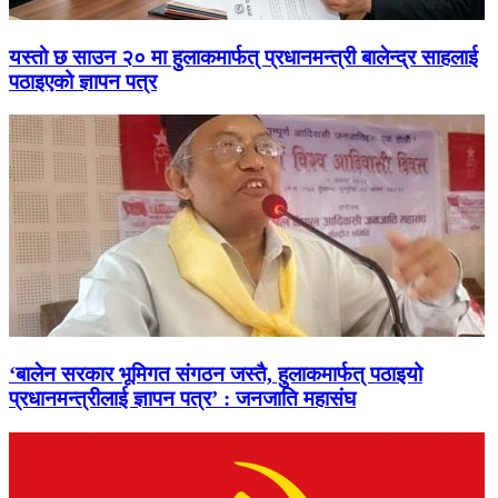
यस्तो छ साउन २० मा हुलाकमार्फत् प्रधानमन्त्री बालेन्द्र साहलाई
पठाइएको ज्ञापन पत्र
‘बालेन सरकार भूमिगत संगठन जस्तै, हुलाकमार्फत् पठाइयो
प्रधानमन्त्रीलाई ज्ञापन पत्र’ : जनजाति महासंघ