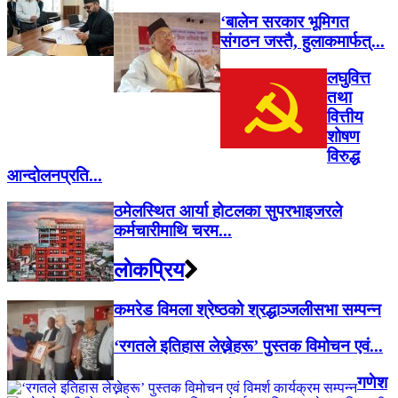
‘बालेन सरकार भूमिगत
संगठन जस्तै, हुलाकमार्फत्...
लघुवित्त
तथा
वित्तीय
शोषण
विरुद्ध
आन्दोलनप्रति...
ठमेलस्थित आर्या होटलका सुपरभाइजरले
कर्मचारीमाथि चरम...
लाेकप्रिय
कमरेड विमला श्रेष्ठको श्रद्धाञ्जलीसभा सम्पन्न
‘रगतले इतिहास लेख्नेहरू’ पुस्तक विमोचन एवं...
गणेश