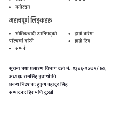
मनोरञ्जन
महत्वपूर्ण लिङ्कहरू
भाैतिकवादी उपनिषद्काे
हाम्राे बारेमा
परिचर्चा गरिने
हाम्राे टिम
सम्पर्क
सूचना तथा प्रसारण विभाग दर्ता नं.: १३०६-२०७५/ ७६
अध्यक्ष: रामसिंह बुढाथाेकी
प्रबन्ध निर्देशक: हुकुम बहादुर सिंह
सम्पादक: हिरामणि दु:खी