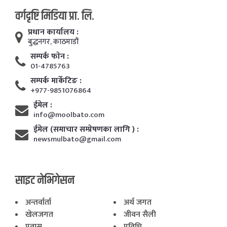
वर्गदृष्टि मिडिया प्रा. लि.
प्रधान कार्यालय :
बुद्धनगर, काठमाडाैं
सम्पर्क फाेन :
01-4785763
सम्पर्क मार्केटिङ :
+977-9851076864
ईमेल :
info@moolbato.com
ईमेल (समाचार सम्प्रेषणका लागि ) :
newsmulbato@gmail.com
साइट नेभिगेसन
अन्तर्वार्ता
अर्थ जगत
खेलजगत
जीवन सैली
प्रवास
प्रविधि