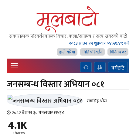
सकारात्मक परिवर्तनवाहक विचार, कला/साहित्य र सत्य खवरको बाटाे
२०८३ साउन २२ शुक्रवार
०४:५१:५० बजे
हाम्राे बारेमा
मिति परिवर्तन
विनिमय दर
वर्गदृष्टि
जनसम्बन्ध विस्तार अभियान ०८१
रामसिंह श्रीस
२०८२ वैशाख ३० मंगलवार ११:२४
4.1K
shares