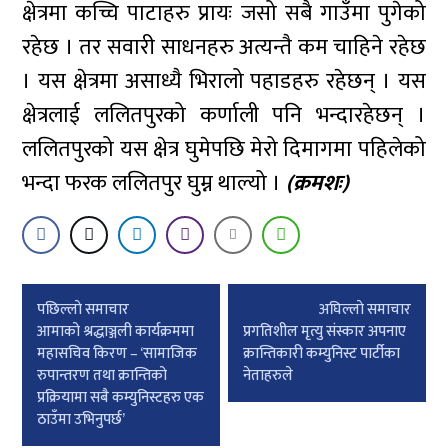
क्षेत्रमा कच्चि पाटाहरु प्रायः जसो सबै गाउँमा पुगेको
रहेछ । तर सवारी साधनहरु अत्यन्तै कम चाहिने रहेछ
। यस क्षेत्रमा असाध्यै भिरालो पहाडहरु रहेछन् । यस
क्षेत्रलाई ललितपुरको कर्णाली पनि भन्दारहेछन् ।
ललितपुरको यस क्षेत्र घुमेपछि मेरो दिमागमा पहिलेको
भन्दा फरक ललितपुर घुम्न थाल्यो ।
(क्रमशः)
Post
पछिल्लाे समाचार
अघिल्लाे समाचार
navigation
आमाको श्रद्धाञ्जली कार्यक्रममा
प्रगतिशील मृत्यु संस्कार अपनाए
महासचिव किरण – ‘सामाजिक
क्रान्तिकारी कम्युनिस्ट पार्टीका
रुपान्तरण तथा क्रान्तिको
नेताहरुले
प्रक्रियामा सबै कम्युनिस्टहरु एक
ठाउँमा उभिनुपर्छ’