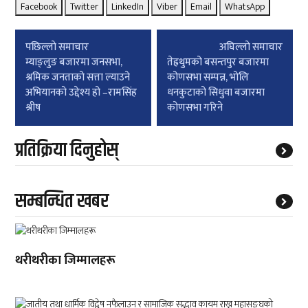
Facebook
Twitter
LinkedIn
Viber
Email
WhatsApp
Post
पछिल्लाे समाचार
अघिल्लाे समाचार
navigation
म्याङ्लुङ बजारमा जनसभा,
तेह्रथुमको बसन्तपुर बजारमा
श्रमिक जनताको सत्ता ल्याउने
कोणसभा सम्पन्न, भोलि
अभियानको उद्देश्य हो –रामसिंह
धनकुटाको सिधुवा बजारमा
श्रीष
कोणसभा गरिने
प्रतिक्रिया दिनुहोस्
सम्बन्धित खबर
थरीथरीका जिम्मालहरू