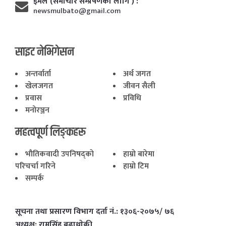
ईमेल (समाचार सम्प्रेषणका लागि ) :
newsmulbato@gmail.com
साइट नेभिगेसन
अन्तर्वार्ता
अर्थ जगत
खेलजगत
जीवन सैली
प्रवास
प्रविधि
मनोरञ्जन
महत्वपूर्ण लिङ्कहरू
भाैतिकवादी उपनिषद्काे
हाम्राे बारेमा
परिचर्चा गरिने
हाम्राे टिम
सम्पर्क
सूचना तथा प्रसारण विभाग दर्ता नं.: १३०६-२०७५/ ७६
अध्यक्ष: रामसिंह बुढाथाेकी