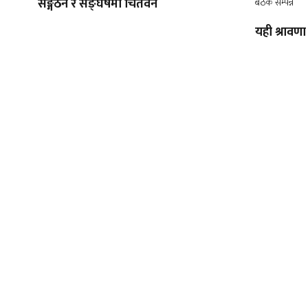
सङ्गठन र सङ्घर्षमा चितवन
यही श्रावणा