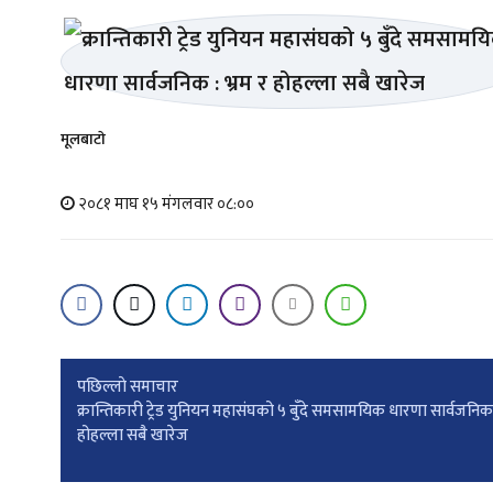
मूलबाटाे
२०८१ माघ १५ मंगलवार ०८:००
Post
पछिल्लाे समाचार
क्रान्तिकारी ट्रेड युनियन महासंघको ५ बुँदे समसामयिक धारणा सार्वजनिक :
होहल्ला सबै खारेज
navigation