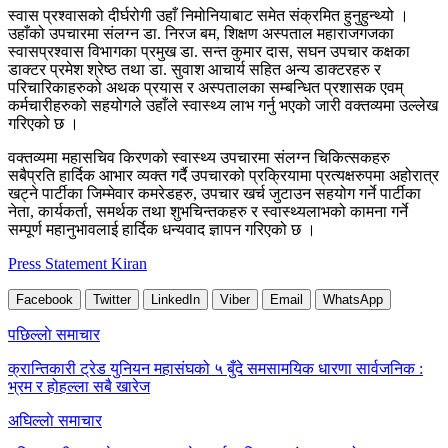
स्वास प्रश्वासको दीर्घरोगी उहाँ निमोनियाबाट समेत संक्रमित हुनुहुन्थ्यो ।
उहाँको उपचारमा संलग्न डा. निरज बम, शिक्षण अस्पताल महाराजगजका
स्वासप्रश्वास विभागका प्रमुख डा. सन्त कुमार दास, सघन उपचार कक्षका
डाक्टर प्रमेश श्रेष्ठ तथा डा. सुवाश आचार्य सहित अन्य डाक्टरहरु र
परिचारिकाहरुको अथक प्रयास र अस्पतालका सम्बन्धित प्रशासक एवम्
कर्मचारीहरुको सहयोगले उहाँले स्वास्थ्य लाभ गर्नु भएको जारी वक्तव्यमा उल्लेख
गरिएको छ ।
वक्तव्यमा महासचिव किरणको स्वास्थ्य उपचारमा संलग्न चिकित्सकहरु
सबैप्रति हार्दिक आभार व्यक्त गर्दै उपचारको प्रक्रियामा प्रत्यक्षरुपमा अहोरात्र
खट्ने पार्टीका जिम्मेवार कमरेडहरु, उपचार खर्च जुटाउन सहयोग गर्ने पार्टीका
नेता, कार्यकर्ता, समर्थक तथा शुभचिन्तकहरु र स्वास्थ्यलाभको कामना गर्ने
सम्पूर्ण महानुभावलाई हार्दिक धन्यवाद ज्ञापन गरिएको छ ।
Press Statement Kiran
Facebook
Twitter
LinkedIn
Viber
Email
WhatsApp
Post
पछिल्लाे समाचार
navigation
क्रान्तिकारी ट्रेड युनियन महासंघको ५ बुँदे समसामयिक धारणा सार्वजनिक :
भ्रम र होहल्ला सबै खारेज
अघिल्लाे समाचार