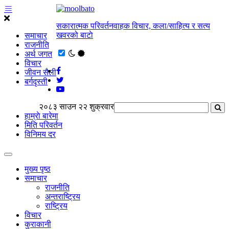
सकारात्मक परिवर्तनवाहक विचार, कला/साहित्य र सत्य
खवरको बाटाे
समाचार
राजनीति
अर्थ जगत
विचार
जीवन सैली
बर्गदृस्ती
२०८३ साउन २२ शुक्रवार
हाम्राे बारेमा
मिति परिवर्तन
विनिमय दर
मुख्य पृष्ठ
समाचार
राजनीति
अन्तराष्ट्रिय
राष्ट्रिय
विचार
कुराकानी