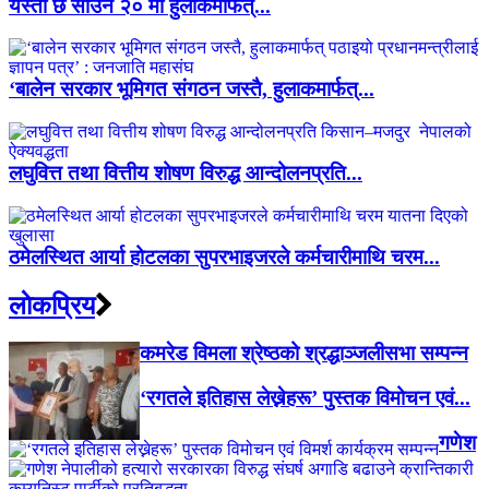
यस्तो छ साउन २० मा हुलाकमार्फत्...
‘बालेन सरकार भूमिगत संगठन जस्तै, हुलाकमार्फत्...
लघुवित्त तथा वित्तीय शोषण विरुद्ध आन्दोलनप्रति...
ठमेलस्थित आर्या होटलका सुपरभाइजरले कर्मचारीमाथि चरम...
लाेकप्रिय
कमरेड विमला श्रेष्ठको श्रद्धाञ्जलीसभा सम्पन्न
‘रगतले इतिहास लेख्नेहरू’ पुस्तक विमोचन एवं...
गणेश