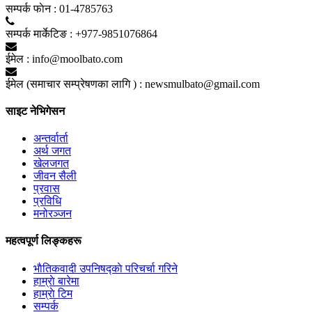
सम्पर्क फाेन :
01-4785763
सम्पर्क मार्केटिङ :
+977-9851076864
ईमेल :
info@moolbato.com
ईमेल (समाचार सम्प्रेषणका लागि ) :
newsmulbato@gmail.com
साइट नेभिगेसन
अन्तर्वार्ता
अर्थ जगत
खेलजगत
जीवन सैली
प्रवास
प्रविधि
मनोरञ्जन
महत्वपूर्ण लिङ्कहरू
भाैतिकवादी उपनिषद्काे परिचर्चा गरिने
हाम्राे बारेमा
हाम्राे टिम
सम्पर्क