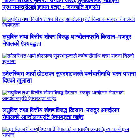
‘बालेन सरकार भूमिगत संगठन जस्तै, हुलाकमार्फत् पठाइयो
प्रधानमन्त्रीलाई ज्ञापन पत्र’ : जनजाति महासंघ
लघुवित्त तथा वित्तीय शोषण विरुद्ध आन्दोलनप्रति किसान–मजदुर
नेपालको ऐक्यवद्धता
ठमेलस्थित आर्या होटलका सुपरभाइजरले कर्मचारीमाथि चरम यातना
दिएको खुलासा
लघुवित्त तथा वित्तीय शोषणविरुद्ध किसान–मजदुर आन्दोलन
नेपालको आन्दोलनप्रति ऐक्यबद्धता जाहेर