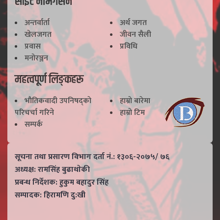
साइट नेभिगेसन
अन्तर्वार्ता
अर्थ जगत
खेलजगत
जीवन सैली
प्रवास
प्रविधि
मनोरञ्जन
महत्वपूर्ण लिङ्कहरू
भाैतिकवादी उपनिषद्काे
हाम्राे बारेमा
परिचर्चा गरिने
हाम्राे टिम
सम्पर्क
सूचना तथा प्रसारण विभाग दर्ता नं.: १३०६-२०७५/ ७६
अध्यक्ष: रामसिंह बुढाथाेकी
प्रबन्ध निर्देशक: हुकुम बहादुर सिंह
सम्पादक: हिरामणि दु:खी