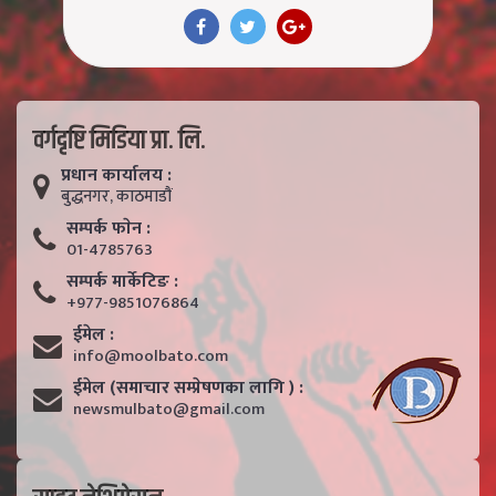
वर्गदृष्टि मिडिया प्रा. लि.
प्रधान कार्यालय :
बुद्धनगर, काठमाडाैं
सम्पर्क फाेन :
01-4785763
सम्पर्क मार्केटिङ :
+977-9851076864
ईमेल :
info@moolbato.com
ईमेल (समाचार सम्प्रेषणका लागि ) :
newsmulbato@gmail.com