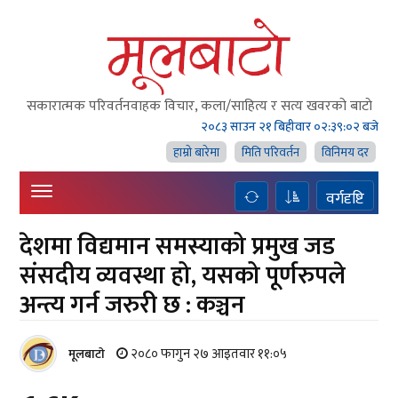
सकारात्मक परिवर्तनवाहक विचार, कला/साहित्य र सत्य खवरको बाटाे
२०८३ साउन २१ बिहीवार
०२:३९:०३ बजे
हाम्राे बारेमा
मिति परिवर्तन
विनिमय दर
वर्गदृष्टि
देशमा विद्यमान समस्याको प्रमुख जड
संसदीय व्यवस्था हो, यसको पूर्णरुपले
अन्त्य गर्न जरुरी छ : कञ्चन
२०८० फागुन २७ आइतवार ११:०५
मूलबाटाे