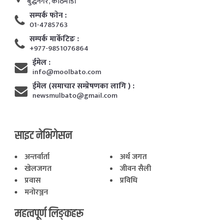
बुद्धनगर, काठमाडाैं
सम्पर्क फाेन :
01-4785763
सम्पर्क मार्केटिङ :
+977-9851076864
ईमेल :
info@moolbato.com
ईमेल (समाचार सम्प्रेषणका लागि ) :
newsmulbato@gmail.com
साइट नेभिगेसन
अन्तर्वार्ता
अर्थ जगत
खेलजगत
जीवन सैली
प्रवास
प्रविधि
मनोरञ्जन
महत्वपूर्ण लिङ्कहरू