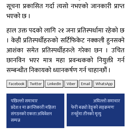
सूचना प्रकासित गर्दा त्यसो नभएको जानकारी प्राप्त
भएको छ ।
हाल उक्त पदको लागि २१ जना प्रतिस्पर्धामा रहेको छ
। केही प्रतिस्पर्धीहरुको सर्टिफिकेट नक्कली हुनसक्ने
आशंका समेत प्रतिस्पर्धीहरुले गरेका छन । उचित
छानविन भएर मात्र महा प्रवन्धकको नियुक्ती गर्न
सम्बन्धीत निकायको ध्यानकर्षण गर्न चाहान्छौं ।
Facebook
Twitter
LinkedIn
Viber
Email
WhatsApp
Post
पछिल्लाे समाचार
अघिल्लाे समाचार
navigation
प्रदेश १ मा क्रान्तिकारी महिला
फेरी बढ्यो डेङ्गुको सङ्क्रमणः
संगठनको एकता अधिवेशन
तनहुँमा तीनको मृत्यु
सम्पन्न