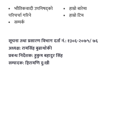
भाैतिकवादी उपनिषद्काे
हाम्राे बारेमा
परिचर्चा गरिने
हाम्राे टिम
सम्पर्क
सूचना तथा प्रसारण विभाग दर्ता नं.: १३०६-२०७५/ ७६
अध्यक्ष: रामसिंह बुढाथाेकी
प्रबन्ध निर्देशक: हुकुम बहादुर सिंह
सम्पादक: हिरामणि दु:खी