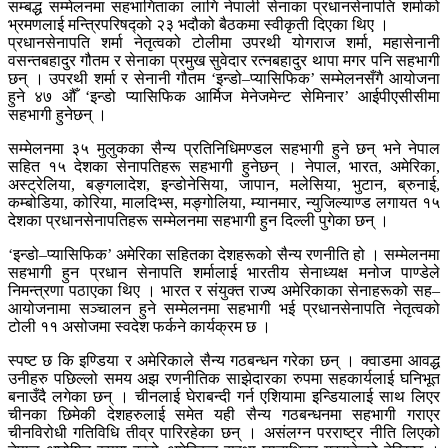
सम्बद्ध सम्मेलनमा सहभागिताका लागि नेपाली सेनाका प्रधानसेनापति शर्माको
भ्रमणलाई मन्त्रिपरिषद्को २३ भदौको बैठकमा स्वीकृती दिएका थिए ।
प्रधानसेनापति शर्मा नेतृत्वको टोलीमा उपरथी योगराज शर्मा, महासेनानी
वसन्तबहादुर गौतम र सेनाका प्रमुख सुवेदार रत्नबहादुर थापा मगर पनि सहभागी
छन् । उपरथी शर्मा र सेनानी गौतम ‘इन्डो–प्यासिफिक’ सम्मेलनसँगै आयोजना
हुने ४७ औँ ‘इन्डो प्यासिफिक आर्मिज मेनेजमेन्ट सेमिनार’ आईपीएसीसीमा
सहभागी हुनेछन् ।
सम्मेलनमा ३५ मुलुकका सैन्य प्रतिनिधिमण्डल सहभागी हुने छन् भने नेपाल
सहित १५ देशका सेनापतिहरू सहभागी हुनेछन् । नेपाल, भारत, अमेरिका,
अस्ट्रेलिया, बङ्गलादेश, इन्डोनेसिया, जापान, मलेसिया, भुटान, ब्रुनाई,
कम्बोडिया, कोरिया, मालदिभ्स, मङ्गोलिया, म्यानमार, न्युजिल्याण्ड लगायत १५
देशका प्रधानसेनापतिहरू सम्मेलनमा सहभागी हुन दिल्ली पुगेका छन् ।
‘इन्डो–प्यासिफिक’ अमेरिका सहितका देशहरूको सैन्य रणनीति हो । सम्मेलनमा
सहभागी हुन प्रधान सेनापति शर्मालाई भारतीय सेनाध्यक्ष मनोज पाण्डेले
निमन्त्रणा पठाएका थिए । भारत र संयुक्त राज्य अमेरिकाका सेनाहरूको सह–
आयोजनामा सञ्चालन हुने सम्मेलनमा सहभागी भई प्रधानसेनापति नेतृत्वको
टोली ११ असोजमा स्वदेश फर्कने कार्यक्रम छ ।
स्पष्ट छ कि इण्डिया र अमेरिकाले सैन्य गठबन्धन गरेका छन् । क्वाडमा आवद्ध
उनीहरु पछिल्लो समय अझ रणनीतिक साझेदारका रुपमा सहकार्यलाई घनिभूत
बनाउँदै लगेका छन् । चीनलाई घेराबन्दी गर्न एशियामा इन्डियालाई साथ लिएर
चीनका छिमेकी देशहरुलाई समेत यही सैन्य गठबन्धनमा सहभागी गराएर
चीनविरोधी गतिविधि तीव्र पारिरहेका छन् । असंलग्न परराष्ट्र नीति लिएको