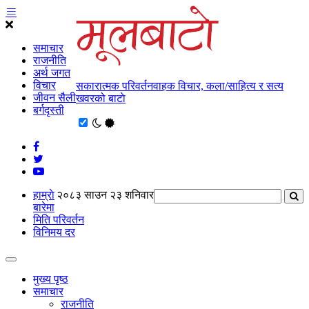
समाचार
राजनीति
अर्थ जगत
विचार
सकारात्मक परिवर्तनवाहक विचार, कला/साहित्य र सत्य
जीवन सैली
खवरको बाटाे
बर्गदृस्ती
हाम्राे
२०८३ साउन २३ शनिवार
बारेमा
मिति परिवर्तन
विनिमय दर
मुख्य पृष्ठ
समाचार
राजनीति