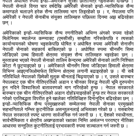
नेपाल अघोषित रुपमा इन्डो–अमेरिकन सुरक्षा छाताभित्र गइसकेको देखिन्छ ।
नेपाली सेनाले विगत चार वर्षदेखि अमेरिकी सेनाको इन्डो–प्यासिफिक सैन्य
कमाण्डले चलाउने हरेक सैन्य तालिममा भाग लिइरहेको छ । र, नेपालमा पनि
अमेरिकी र नेपाली सेनाबीच संयुक्त तालिमहरु पछिल्ला दिनमा अझ बढिरहेका
छन् ।
अमेरिकाको इन्डो–प्यासिफिक सैन्य रणनीतिको अभिन्न अंगको रुपमा रहेको
मिलेनियम च्यालेन्ज कम्प्याक्ट (एमसीसी) सम्झौता गरिसकेपछि र त्यसको
कार्यान्वयनको घोषणा भइसकेपछि घोषित र अघोषित रुपमा अमेरिकी सेनासँग
नेपाली सेनाको सहकार्य बाक्लिएको छ । अघोषित रुपमा चीनसँग सिमा
जोडिएको उच्च हिमाली क्षेत्रमा संयुक्त सैन्य तालिमहरु भइरहेका छन् ।
मुस्ताङमा भएको नेपाली सेनाको तालिम केन्द्रमा अमेरिकी सेनाको लागि निश्चित
कोटा नै छुट्याइएको छ । अमेरिकाले चीनसँग सिमा जोडिएका हिमाली क्षेत्रमा
विभिन्न आइएनजिओमार्फत् विभिन्न क्षेत्रमा लगानी बढाइरहेको छ । यी सबै
गतिविधिले नेपालको छिमेकी मुलुक चीनलाई चिढ्याएको छ । र, उसले बारम्बार
नेपालबाट एक चीन नीतिप्रतिको अडान र चीनका विरुद्ध नेपाली भूमि दुरुपयोग
हुन नदिने विश्वासिलो बातावरणको माग गरिरहेको हुन्छ । नेपाल सरकारले
बारम्बार एक चीन नीतिप्रतिको अडान दोहो¥याइरहेको हुन्छ तर नेपाल सरकारले
गरेको प्रतिबद्धता विपरीत हुने खालेका गतिविधिहरु दिनानुदिन बढिरहेका छन् ।
इन्डो–प्यासिफिक सैन्य प्रमुखहरुको सम्मेलनमा नेपाली सेनाका प्रमुखको
सहभागिताले गम्भिर कुटनीतिक असन्तुलनलाई अभिव्यक्त गरेको छ । यसबारेमा
नेपाल सरकारले स्पष्ट धारणा सार्वजनिक गर्न जरुरी छ । र, देशको स्वाधीनता,
सार्वभौमिकता र क्षेत्रीय अखण्डताको रक्षाका निम्ति असंलग्न परराष्ट्र नीतिका
आधारमा सन्तुलित कुटनीतिलाई प्रभावकारी रुपमा सञ्चालन गर्न जरुरी छ ।