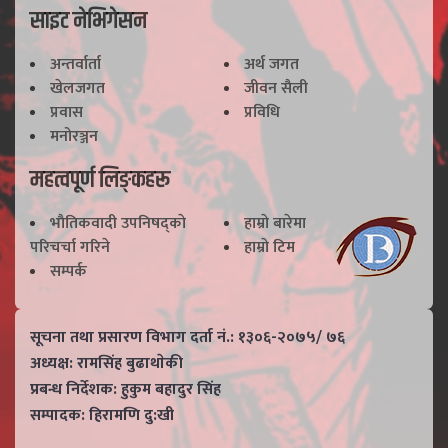
साइट नेभिगेसन
अन्तर्वार्ता
अर्थ जगत
खेलजगत
जीवन सैली
प्रवास
प्रविधि
मनोरञ्जन
महत्वपूर्ण लिङ्कहरू
भाैतिकवादी उपनिषद्काे
हाम्राे बारेमा
परिचर्चा गरिने
हाम्राे टिम
सम्पर्क
सूचना तथा प्रसारण विभाग दर्ता नं.: १३०६-२०७५/ ७६
अध्यक्ष: रामसिंह बुढाथाेकी
प्रबन्ध निर्देशक: हुकुम बहादुर सिंह
सम्पादक: हिरामणि दु:खी