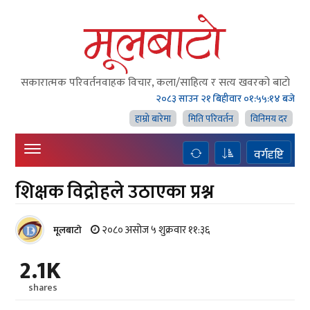
सकारात्मक परिवर्तनवाहक विचार, कला/साहित्य र सत्य खवरको बाटाे
२०८३ साउन २१ बिहीवार
०१:५५:१५ बजे
हाम्राे बारेमा
मिति परिवर्तन
विनिमय दर
वर्गदृष्टि
शिक्षक विद्राेहले उठाएका प्रश्न
२०८० असोज ५ शुक्रवार ११:३६
मूलबाटाे
2.1K
shares