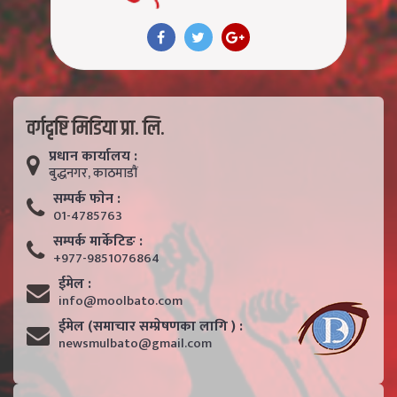
वर्गदृष्टि मिडिया प्रा. लि.
प्रधान कार्यालय :
बुद्धनगर, काठमाडाैं
सम्पर्क फाेन :
01-4785763
सम्पर्क मार्केटिङ :
+977-9851076864
ईमेल :
info@moolbato.com
ईमेल (समाचार सम्प्रेषणका लागि ) :
newsmulbato@gmail.com