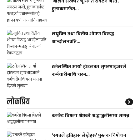
‘बालेन सरकार भूमिगत संगठन जस्तै,
हुलाकमार्फत्...
लघुवित्त तथा वित्तीय शोषण विरुद्ध
आन्दोलनप्रति...
ठमेलस्थित आर्या होटलका सुपरभाइजरले
कर्मचारीमाथि चरम...
लाेकप्रिय
कमरेड विमला श्रेष्ठको श्रद्धाञ्जलीसभा सम्पन्न
‘रगतले इतिहास लेख्नेहरू’ पुस्तक विमोचन