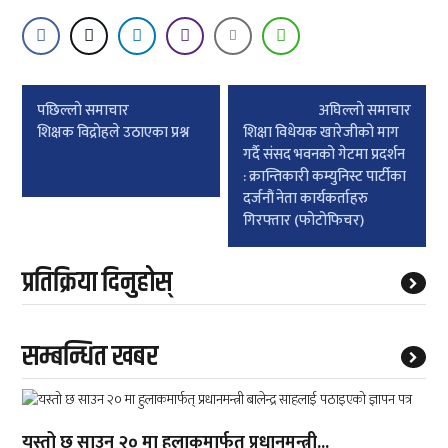
Post
पछिल्लाे समाचार
अघिल्लाे समाचार
navigation
शिक्षक विद्राेहले उठाएका प्रश्न
शिक्षा विधेयक खारेजीको माग
गर्दै संसद भवनको गेटमा प्रदर्शन
: क्रान्तिकारी कम्युनिस्ट पार्टीका
दर्जनौं नेता कार्यकर्ताहरु
गिरफ्तार (फोटोफिचर)
प्रतिक्रिया दिनुहोस्
सम्बन्धित खबर
यस्तो छ साउन २० मा हुलाकमार्फत् प्रधानमन्त्री...