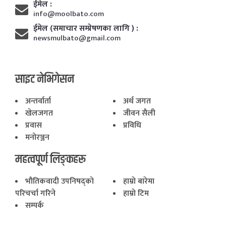
ईमेल :
info@moolbato.com
ईमेल (समाचार सम्प्रेषणका लागि ) :
newsmulbato@gmail.com
साइट नेभिगेसन
अन्तर्वार्ता
अर्थ जगत
खेलजगत
जीवन सैली
प्रवास
प्रविधि
मनोरञ्जन
महत्वपूर्ण लिङ्कहरू
भाैतिकवादी उपनिषद्काे
हाम्राे बारेमा
परिचर्चा गरिने
हाम्राे टिम
सम्पर्क