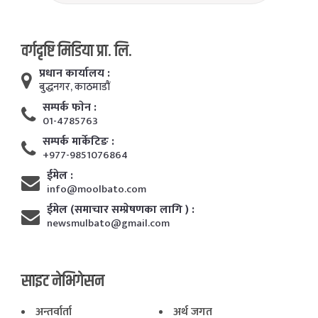
वर्गदृष्टि मिडिया प्रा. लि.
प्रधान कार्यालय :
बुद्धनगर, काठमाडाैं
सम्पर्क फाेन :
01-4785763
सम्पर्क मार्केटिङ :
+977-9851076864
ईमेल :
info@moolbato.com
ईमेल (समाचार सम्प्रेषणका लागि ) :
newsmulbato@gmail.com
साइट नेभिगेसन
अन्तर्वार्ता
अर्थ जगत