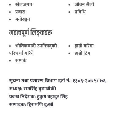
खेलजगत
जीवन सैली
प्रवास
प्रविधि
मनोरञ्जन
महत्वपूर्ण लिङ्कहरू
भाैतिकवादी उपनिषद्काे
हाम्राे बारेमा
परिचर्चा गरिने
हाम्राे टिम
सम्पर्क
सूचना तथा प्रसारण विभाग दर्ता नं.: १३०६-२०७५/ ७६
अध्यक्ष: रामसिंह बुढाथाेकी
प्रबन्ध निर्देशक: हुकुम बहादुर सिंह
सम्पादक: हिरामणि दु:खी