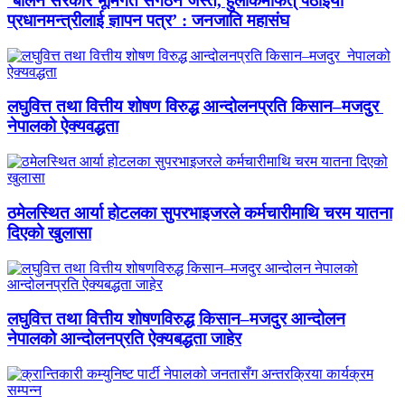
‘बालेन सरकार भूमिगत संगठन जस्तै, हुलाकमार्फत् पठाइयो
प्रधानमन्त्रीलाई ज्ञापन पत्र’ : जनजाति महासंघ
लघुवित्त तथा वित्तीय शोषण विरुद्ध आन्दोलनप्रति किसान–मजदुर
नेपालको ऐक्यवद्धता
ठमेलस्थित आर्या होटलका सुपरभाइजरले कर्मचारीमाथि चरम यातना
दिएको खुलासा
लघुवित्त तथा वित्तीय शोषणविरुद्ध किसान–मजदुर आन्दोलन
नेपालको आन्दोलनप्रति ऐक्यबद्धता जाहेर