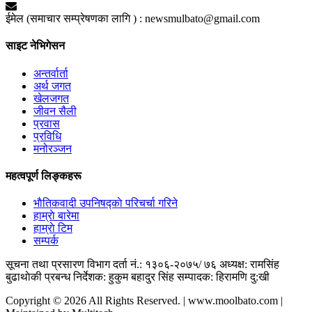
ईमेल (समाचार सम्प्रेषणका लागि ) :
newsmulbato@gmail.com
साइट नेभिगेसन
अन्तर्वार्ता
अर्थ जगत
खेलजगत
जीवन सैली
प्रवास
प्रविधि
मनोरञ्जन
महत्वपूर्ण लिङ्कहरू
भाैतिकवादी उपनिषद्काे परिचर्चा गरिने
हाम्राे बारेमा
हाम्राे टिम
सम्पर्क
सूचना तथा प्रसारण विभाग दर्ता नं.: १३०६-२०७५/ ७६
अध्यक्ष: रामसिंह
बुढाथाेकी
प्रबन्ध निर्देशक: हुकुम बहादुर सिंह
सम्पादक: हिरामणि दु:खी
Copyright © 2026 All Rights Reserved. | www.moolbato.com |