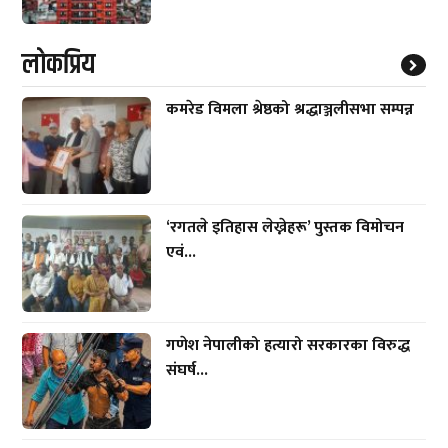
लाेकप्रिय
कमरेड विमला श्रेष्ठको श्रद्धाञ्जलीसभा सम्पन्न
‘रगतले इतिहास लेख्नेहरू’ पुस्तक विमोचन
एवं...
गणेश नेपालीको हत्यारो सरकारका विरुद्ध
संघर्ष...