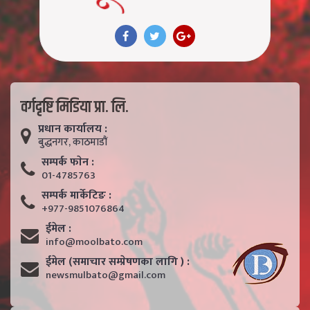
वर्गदृष्टि मिडिया प्रा. लि.
प्रधान कार्यालय :
बुद्धनगर, काठमाडाैं
सम्पर्क फाेन :
01-4785763
सम्पर्क मार्केटिङ :
+977-9851076864
ईमेल :
info@moolbato.com
ईमेल (समाचार सम्प्रेषणका लागि ) :
newsmulbato@gmail.com