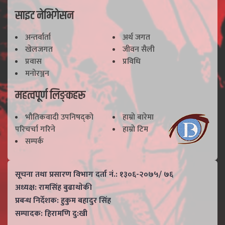
साइट नेभिगेसन
अन्तर्वार्ता
अर्थ जगत
खेलजगत
जीवन सैली
प्रवास
प्रविधि
मनोरञ्जन
महत्वपूर्ण लिङ्कहरू
भाैतिकवादी उपनिषद्काे
हाम्राे बारेमा
परिचर्चा गरिने
हाम्राे टिम
सम्पर्क
सूचना तथा प्रसारण विभाग दर्ता नं.: १३०६-२०७५/ ७६
अध्यक्ष: रामसिंह बुढाथाेकी
प्रबन्ध निर्देशक: हुकुम बहादुर सिंह
सम्पादक: हिरामणि दु:खी