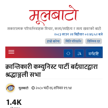
सकारात्मक परिवर्तनवाहक विचार, कला/साहित्य र सत्य खवरको बाटाे
२०८३ साउन २१ बिहीवार
०२:४६:५३ बजे
हाम्राे बारेमा
मिति परिवर्तन
विनिमय दर
वर्गदृष्टि
क्रान्तिकारी कम्युनिस्ट पार्टी बर्दघाटद्वारा
श्रद्धाञ्जली सभा
२०८० भदौ १६ शनिवार १९:५४
मूलबाटाे
1.4K