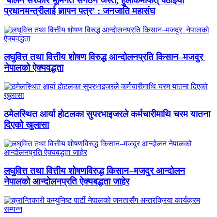
‘बालेन सरकार भूमिगत संगठन जस्तै, हुलाकमार्फत् पठाइयो
प्रधानमन्त्रीलाई ज्ञापन पत्र’ : जनजाति महासंघ
लघुवित्त तथा वित्तीय शोषण विरुद्ध आन्दोलनप्रति किसान–मजदुर
नेपालको ऐक्यवद्धता
ठमेलस्थित आर्या होटलका सुपरभाइजरले कर्मचारीमाथि चरम यातना
दिएको खुलासा
लघुवित्त तथा वित्तीय शोषणविरुद्ध किसान–मजदुर आन्दोलन
नेपालको आन्दोलनप्रति ऐक्यबद्धता जाहेर