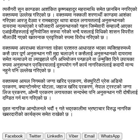
त्यसैगरी सुन काण्डका आशंकित कृष्णबहादुर महरामाथि समेत छानबिन नगरिएको
वक्तव्यमा उल्लेख गरिएको छ । वक्तव्यमा नक्कली शरणार्थी काण्डमा आशंका
गरिएका आरजु देउवा र रामबहादुर थापा बादल लगायतलाई अनुसन्धानको
दायरामा नल्याएको र फौजदारी अनुसन्धानको गहन जिम्मेवारी सम्हाल्दै आएका
एआईजीहरुलाई सुनियोजित सरुवा गरेको भन्दै यसलाई विधिको शासन विपरीत
मौलाउँदै गएको खतरनाक प्रवृत्तिको रुपमा विरोध गरिएको छ ।
वक्तव्यमा अपराधमा संलग्नता रहेका प्रशस्त आधारहरु भएका व्यक्तिहरुमध्ये
कसै उपर पूर्ण अनुसन्धान गरी मुद्दा चलाउने र कसैलाई अनुसन्धानको दायरामा
समेत नल्याउने वा ल्याइहाले पनि अभियोजन पन्छाउने वा उन्मुक्ति दिने उपायका
रुपमा अनुसन्धान प्रक्रियालाई दुरुपयोग गर्ने कार्य नागरिकतलाई कदापी मान्य
नहुने पनि उल्लेख गरिएको छ ।
वक्तव्यमा आयल निगमको जग्गा खरिद प्रकरण, सेक्युरिटी प्रेस अडियो
प्रकरण, क्यान्टोनमेन्ट घोटला, जहाज खरिद प्रकरण, नेपाल ट्रस्टको जग्गा
लिज प्रकरण, ओम्नी प्रकरण लगायतका सन्दर्भमा पनि अनुसन्धान गरी दोषीलाई
दण्डित गर्न माग गरिएको छ ।
वृहत नागरिक आन्दोलनले भदौं ९ गते भद्रकालीमा भ्रष्टाचार विरुद्ध नागरिक
खबरदारीको कार्यक्रम समेत राखेको छ ।
Facebook
Twitter
LinkedIn
Viber
Email
WhatsApp