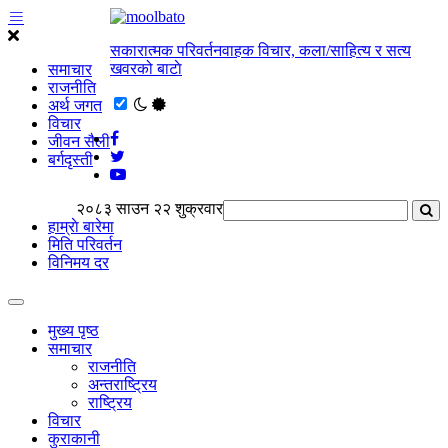
सकारात्मक परिवर्तनवाहक विचार, कला/साहित्य र सत्य
खवरको बाटाे
समाचार
राजनीति
अर्थ जगत
विचार
जीवन सैली
बर्गदृस्ती
२०८३ साउन २२ शुक्रवार
हाम्राे बारेमा
मिति परिवर्तन
विनिमय दर
मुख्य पृष्ठ
समाचार
राजनीति
अन्तराष्ट्रिय
राष्ट्रिय
विचार
कुराकानी