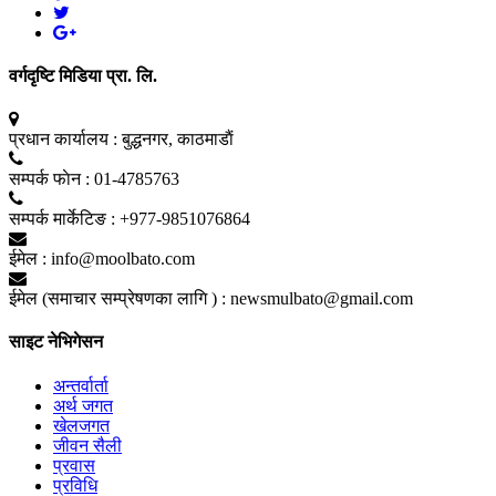
वर्गदृष्टि मिडिया प्रा. लि.
प्रधान कार्यालय :
बुद्धनगर, काठमाडाैं
सम्पर्क फाेन :
01-4785763
सम्पर्क मार्केटिङ :
+977-9851076864
ईमेल :
info@moolbato.com
ईमेल (समाचार सम्प्रेषणका लागि ) :
newsmulbato@gmail.com
साइट नेभिगेसन
अन्तर्वार्ता
अर्थ जगत
खेलजगत
जीवन सैली
प्रवास
प्रविधि