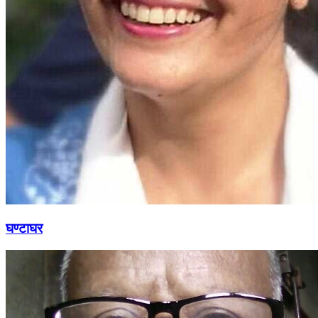
घण्टाघर