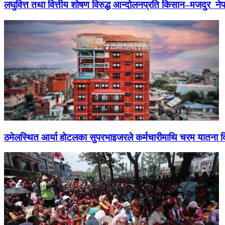
लघुवित्त तथा वित्तीय शोषण विरुद्ध आन्दोलनप्रति किसान–मजदुर नेप
ठमेलस्थित आर्या होटलका सुपरभाइजरले कर्मचारीमाथि चरम यातना 