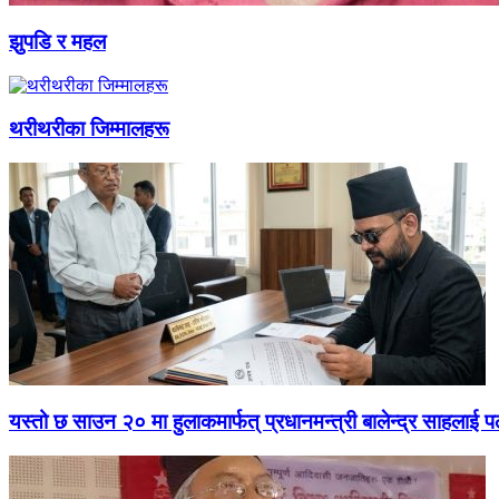
झुपडि र महल
थरीथरीका जिम्मालहरू
यस्तो छ साउन २० मा हुलाकमार्फत् प्रधानमन्त्री बालेन्द्र साहलाई प