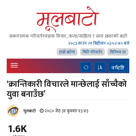
सकारात्मक परिवर्तनवाहक विचार, कला/साहित्य र सत्य खवरको बाटाे
२०८३ साउन २१ बिहीवार
०३:५२:४२ बजे
हाम्राे बारेमा
मिति परिवर्तन
विनिमय दर
वर्गदृष्टि
‘क्रान्तिकारी विचारले मान्छेलाई साँच्चैको
युवा बनाउँछ’
२०८० जेठ ३१ बुधवार १३:४३
मूलबाटाे
1.6K