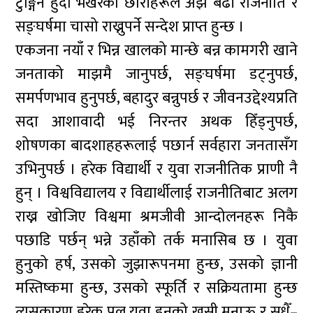
टुङ्गिने हुँदा भर्खरका छोरीहरूले अझ बढी राजनीति र
सङ्घर्षमा चासो राख्नुपर्ने सन्देश प्राप्त हुन्छ ।
एकजना नयाँ र भिन्न खालको मान्छे बन्न कामगरी खाने
जनताको माझमै जानुपर्छ, सङ्घर्षमा डट्नुपर्छ,
समर्पणभाव हुनुपर्छ, बहादुर बन्नुपर्छ र जीवनउद्देश्यप्रति
सदा आशावादी भई निरन्तर अथक हिँड्नुपर्छ,
शोषणका बादशाहहरूलाई पछार्न सर्वहारा जनतासँग
उभिनुपर्छ । हरेक विद्यार्थी र युवा राजनीतिक प्राणी नै
हुन् । विश्वविद्यालय र विद्यार्थीलाई राजनीतिबाट अलग
राख्न खोजिए विश्वमा श्रमजीवी आन्दोलनहरू निकै
पछाडि पर्छन् भन्ने उहाँको तर्क मनासिब छ । युवा
हुनुको हर्ष, उसको जुझारूपनमा हुन्छ, उसको ज्ञानी
मस्तिष्कमा हुन्छ, उसको स्फूर्ति र सक्रियतामा हुन्छ
त्यसकारण हरेक पल युवा हुनुको खुसी मनाऊ र सधैँ–