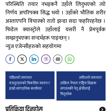
परिस्थिति तयार नभइकनै उहाँले लिनुभएको त्यो
निर्णय अपरिपक्व सिद्ध भयो । उहाँको भौतिक शरीर
अस्ताएपनि विचारको रातो झन्डा सदा फहरिरहनेछ ।
फिडेल क्यास्ट्रोले उहाँलाई यसरी नै प्रेमपूर्वक
सम्झनुभएका सन्दर्भहरू पाइन्छन् ।
न्युज एजेन्सीहरुको सहयोगमा
Post
पछिल्लाे समाचार
अघिल्लाे समाचार
navigation
मजदुरहरुको विकसित स्वरुप र
अखिल नेपाल राष्ट्रिय शिक्षक
हाम्रो सांगठनिक कार्यभार
संगठनकी नेतृ क्षेत्रीलाई
पितृशोक
प्रतिक्रिया दिनुहोस्