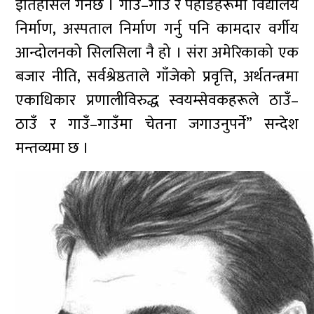
इतिहासले गर्नेछ । गाउँ–गाउँ र पहाडहरूमा विद्यालय
निर्माण, अस्पताल निर्माण गर्नु पनि कामदार वर्गीय
आन्दोलनको सिलसिला नै हो । संरा अमेरिकाको एक
बजार नीति, सर्वश्रेष्ठताले गाँजेको प्रवृत्ति, अर्थतन्त्रमा
एकाधिकार प्रणालीविरुद्ध स्वयम्सेवकहरूले ठाउँ–
ठाउँ र गाउँ–गाउँमा चेतना जगाउनुपर्ने” सन्देश
मन्तव्यमा छ ।