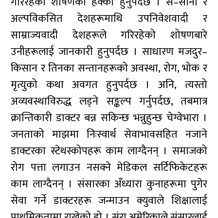
गरिरहेको शोषणको हेक्का हुनुपर्दछ । स–साना र
अल्पविकसित देशहरूमाथि उपनिवेशवादी र
साम्राज्यवादी देशहरूले गरिरहेको शोषणबारे
उनीहरूलाई जानकारी हुनुपर्दछ । साधारण मजदुर–
किसान र तिनका सन्तानहरूको अवस्था, रोग, भोक र
मृत्युको कथा अवगत हुनुपर्दछ । अनि, त्यस्तो
अव्यवस्थाविरुद्ध लड्ने सङ्कल्प गर्नुपर्दछ, तबमात्र
क्रान्तिकारी डाक्टर बन्न सकिन्छ भन्नुहुन्छ चेग्वेभारा ।
जनताको माझमा निःस्वार्थ सेवाभावसहित नजाने
डाक्टरका स्टेथस्कोपहरू काम लाग्दैनन् । समाजको
रोग पत्ता लगाउन नसक्ने मेडिकल सर्टिफिकेटहरू
काम लाग्दैनन् । संसारका अँध्यारा कुनाहरूमा पुगेर
सेवा गर्ने डाक्टरहरू जन्माउन क्युवाले शिक्षालाई
प्राथमिकतामा राखेको हो । संरा अमेरिकाले संसारलाई