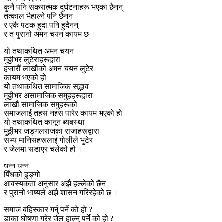
कुनै पनि सकरात्मक दूर्घटनाहरू भएका छैनन्
तत्काल भैहाल्ने पनि छैनन
र एकै पटक हुदा पनि हुदैनन्
र त पुरानो अमन चयन कायम छ ।
यो तथाकथित अमन चयन
मुठ्ठीभर लुटेराहरूद्वारा
हजारौं लाखौंको अमन चयन लुटेर
कायम भएको हो
यो तथाकथित सामाजिक सद्भाव
मुठ्ठीभर असामाजिक समुहहरूद्वारा
लाखौं सामाजिक समुहरूको
समाजलाई तहस नहस पारेर कायम भएको हो
यो तथाकथित कानून ब्यबस्था
मुठ्ठीभर जङ्गलराजका राजाहरूद्वारा
सभ्य मानिसहरूलाई गोलीले भुटेर
र जेलमा‌ सडाएर चलेको हो ।
धन्न धन्न
पिँधको ढुङ्गो
आवस्यकता अनुसार अझै हल्लेको छैन
र पुरानो भाष्यले अझै शासन गरिरहेको छ ।
समाज बहिस्कार गर्नु पर्ने को हो ?
डाका घोषणा गरेर जेल हाल्नु पर्ने को हो ?