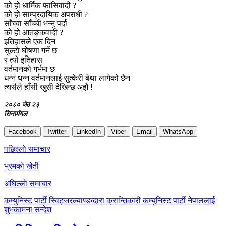
को हो धार्मिक फासिवादी ?
को हो साम्प्रदायिक अपराधी ?
साँच्चा साँच्ची भन्नु पर्दा
को हो आतङ्कवादी ?
इतिहासले एक दिन
सुल्टो घोषणा गर्ने छ
र त्यो इतिहास
वर्तमानको गर्भमा छ
धन्न धन्न वर्तमानलाई सुत्केरी बेथा लागेको छैन
त्यसैले हाँसी खुसी देखिन्छ अझै !
२०८० जेठ २३
सिनामंगल
Facebook
Twitter
LinkedIn
Viber
Email
WhatsApp
Post
पछिल्लाे समाचार
navigation
भ्रमको खेती
अघिल्लाे समाचार
कम्युनिस्ट पार्टी स्विट्जरल्याण्डव्दारा क्रान्तिकारी कम्युनिस्ट पार्टी नेपाललाई
शुभकामना सन्देश