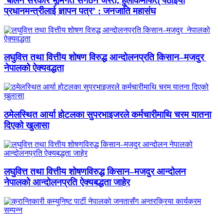
‘बालेन सरकार भूमिगत संगठन जस्तै, हुलाकमार्फत् पठाइयो
प्रधानमन्त्रीलाई ज्ञापन पत्र’ : जनजाति महासंघ
लघुवित्त तथा वित्तीय शोषण विरुद्ध आन्दोलनप्रति किसान–मजदुर
नेपालको ऐक्यवद्धता
ठमेलस्थित आर्या होटलका सुपरभाइजरले कर्मचारीमाथि चरम यातना
दिएको खुलासा
लघुवित्त तथा वित्तीय शोषणविरुद्ध किसान–मजदुर आन्दोलन
नेपालको आन्दोलनप्रति ऐक्यबद्धता जाहेर