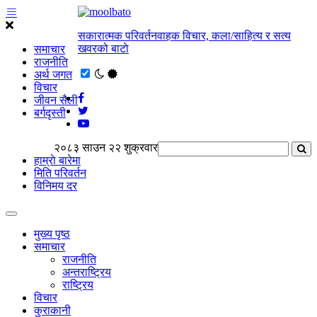
सकारात्मक परिवर्तनवाहक विचार, कला/साहित्य र सत्य
खवरको बाटाे
समाचार
राजनीति
अर्थ जगत
विचार
जीवन सैली
बर्गदृस्ती
२०८३ साउन २२ शुक्रवार
हाम्राे बारेमा
मिति परिवर्तन
विनिमय दर
मुख्य पृष्ठ
समाचार
राजनीति
अन्तराष्ट्रिय
राष्ट्रिय
विचार
कुराकानी