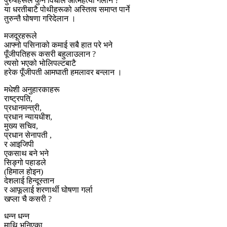
पुरुषहरूले कुन विधीले आत्महत्या गर्लान ?
या धरतीबाटै पोथीहरूको अस्तित्व समाप्त पार्ने
तुरुन्तै घोषणा गरिदेलान ।
मजदूरहरूले
आफ्नो पसिनाको कमाई‌ सबै हात परे भने
पूँजीपतिहरू कसरी बहुलाउलान ?
त्यसो भएको भोलिपल्टबाटै
हरेक पूँजीपती आमघाती हमलावर बन्लान ।
मधेशी अनुहारकाहरू
राष्ट्रपति,
प्रधानमन्त्री,
प्रधान न्यायधीश,
मुख्य सचिव,
प्रधान सेनापती ,
र आइजिपी
एकसाथ बने भने
सिङ्गो पहाडले
(हिमाल होइन)
देशलाई हिन्दूस्तान
र आफूलाई शरणार्थी घोषणा गर्ला
खप्ला चै कसरी ?
धन्न धन्न
माथि भनिएका