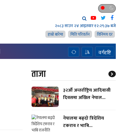
२०८३ साउन २४ आइतवार
१२:२९:३८ बजे
हाम्राे बारेमा
मिति परिवर्तन
विनिमय दर
H
वर्गदृष्टि
ताजा
३२औं अन्तर्राष्ट्रिय आदिवासी
दिवसमा अखिल नेपाल...
नेपालमा बढ्दो त्रिदेशिय
टकराव र भाबि...