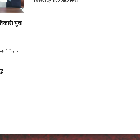
Tweets by moolbatonews
न्तिकारी युवा
्ध