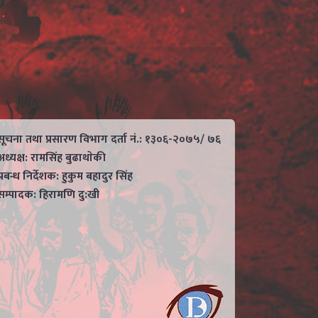
सूचना तथा प्रसारण विभाग दर्ता नं.: १३०६-२०७५/ ७६
अध्यक्ष: रामसिंह बुढाथाेकी
प्रबन्ध निर्देशक: हुकुम बहादुर सिंह
सम्पादक: हिरामणि दु:खी