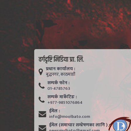
वर्गदृष्टि मिडिया प्रा. लि.
प्रधान कार्यालय :
बुद्धनगर, काठमाडाैं
सम्पर्क फाेन :
01-4785763
सम्पर्क मार्केटिङ :
+977-9851076864
ईमेल :
info@moolbato.com
ईमेल (समाचार सम्प्रेषणका लागि ) :
newsmulbato@gmail.com