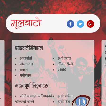
साइट नेभिगेसन
अन्तर्वार्ता
अर्थ जगत
खेलजगत
जीवन सैली
प्रवास
प्रविधि
मनोरञ्जन
महत्वपूर्ण लिङ्कहरू
भाैतिकवादी उपनिषद्काे
हाम्राे बारेमा
परिचर्चा गरिने
हाम्राे टिम