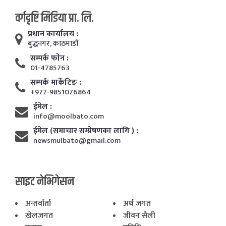
वर्गदृष्टि मिडिया प्रा. लि.
प्रधान कार्यालय :
बुद्धनगर, काठमाडाैं
सम्पर्क फाेन :
01-4785763
सम्पर्क मार्केटिङ :
+977-9851076864
ईमेल :
info@moolbato.com
ईमेल (समाचार सम्प्रेषणका लागि ) :
newsmulbato@gmail.com
साइट नेभिगेसन
अन्तर्वार्ता
अर्थ जगत
खेलजगत
जीवन सैली