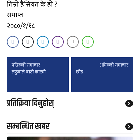
तिम्रो हैसियत के हो ?
समाप्त
२०८०/१/१८
Post
पछिल्लाे समाचार
अघिल्लाे समाचार
navigation
लठुवाले बाटो काट्याे
छोड
प्रतिक्रिया दिनुहोस्
सम्बन्धित खबर