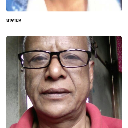
घण्टाघर