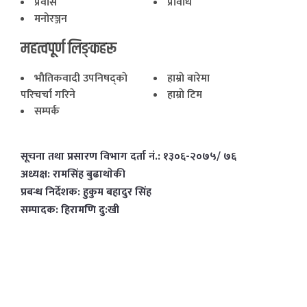
प्रवास
प्रविधि
मनोरञ्जन
महत्वपूर्ण लिङ्कहरू
भाैतिकवादी उपनिषद्काे
हाम्राे बारेमा
परिचर्चा गरिने
हाम्राे टिम
सम्पर्क
सूचना तथा प्रसारण विभाग दर्ता नं.: १३०६-२०७५/ ७६
अध्यक्ष: रामसिंह बुढाथाेकी
प्रबन्ध निर्देशक: हुकुम बहादुर सिंह
सम्पादक: हिरामणि दु:खी