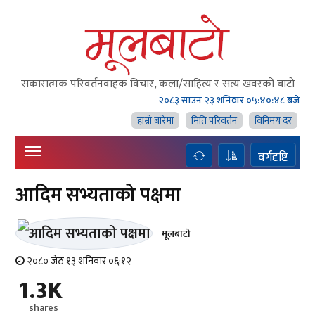
सकारात्मक परिवर्तनवाहक विचार, कला/साहित्य र सत्य खवरको बाटाे
२०८३ साउन २३ शनिवार
०५:४०:४९ बजे
हाम्राे बारेमा
मिति परिवर्तन
विनिमय दर
वर्गदृष्टि
आदिम सभ्यताको पक्षमा
मूलबाटाे
२०८० जेठ १३ शनिवार ०६:१२
1.3K
shares