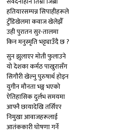
संवेदनाहीन तिम्रो जिब्रो
हतियारसम्पन्न सिपाहीहरूले
टुँडिखेलमा कवाज खेलेझैँ
उही पुरातन सुर-तालमा
किन मनुस्मृति भट्ट्याउँदै छ ?
सुन झुलाएर मोती फुलाउने
यो देशका कर्मठ पाखुरासँग
सिगौरी खेल्नु पुरुषार्थ होइन
युगीन मौनता भङ्ग भएको
ऐतिहासिक दुर्लभ समयमा
आफ्नै छायादेखि तर्सिएर
निमुखा आवाजहरूलाई
आतंककारी घोषणा गर्ने