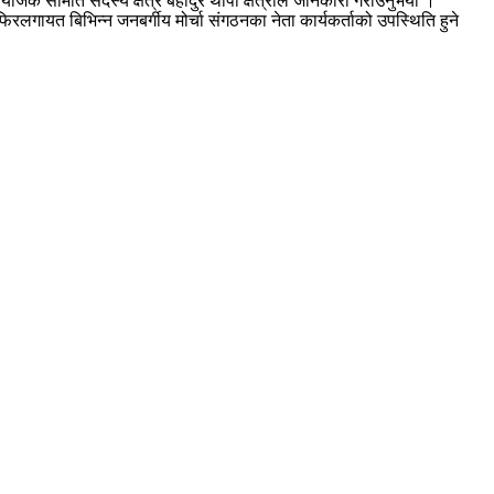
जक समिति सदस्य क्षेत्र बहादुर थापा क्षेत्रीले जानकारी गराउनुभयो ।
िरलगायत बिभिन्न जनबर्गीय मोर्चा संगठनका नेता कार्यकर्ताको उपस्थिति हुने