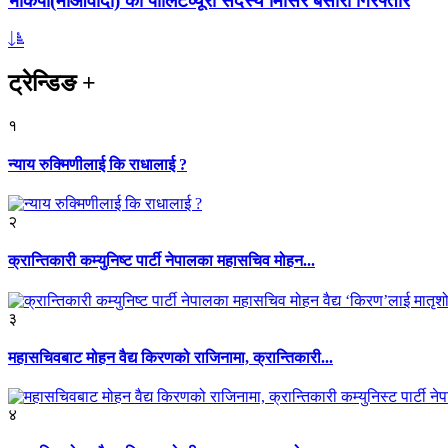
भाकपा(माओवादी) का पोलिटव्यूरो सदस्य मिसिर बेसारा गिरफ्तार
ट्रेन्डिङ
+
१
न्याय रुक्मिणीलाई कि राधालाई ?
२
क्रान्तिकारी कम्युनिष्ट पार्टी नेपालका महासचिव मोहन...
३
महासचिवबाट मोहन वैद्य किरणको राजिनामा, क्रान्तिकारी...
४