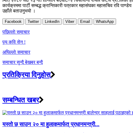
मिति २०८० जेठ १३ गते शनिवार बर्दघाट–२ चिसापानी रोयल कटेज प्रा.लिको हलमा 
कार्यक्रममा पार्टी सम्बद्ध क्रान्तिकारी पत्रकार महासंघका महासचिव रवि पाण्ड
उहाँले बताउनुभयो ।
Facebook
Twitter
LinkedIn
Viber
Email
WhatsApp
Post
पछिल्लाे समाचार
navigation
पृय कवि सेन !
अघिल्लाे समाचार
समाचार सुन्दै बेखबर बन्दै
प्रतिक्रिया दिनुहोस्
सम्बन्धित खबर
यस्तो छ साउन २० मा हुलाकमार्फत् प्रधानमन्त्री...