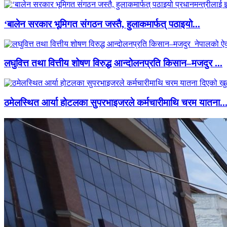
‘बालेन सरकार भूमिगत संगठन जस्तै, हुलाकमार्फत् पठाइयो...
लघुवित्त तथा वित्तीय शोषण विरुद्ध आन्दोलनप्रति किसान–मजदुर ...
ठमेलस्थित आर्या होटलका सुपरभाइजरले कर्मचारीमाथि चरम यातना..