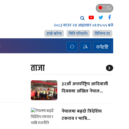
२०८३ साउन २४ आइतवार
०१:१५:५६ बजे
हाम्राे बारेमा
मिति परिवर्तन
विनिमय दर
H
वर्गदृष्टि
ताजा
३२औं अन्तर्राष्ट्रिय आदिवासी
दिवसमा अखिल नेपाल...
नेपालमा बढ्दो त्रिदेशिय
टकराव र भाबि...