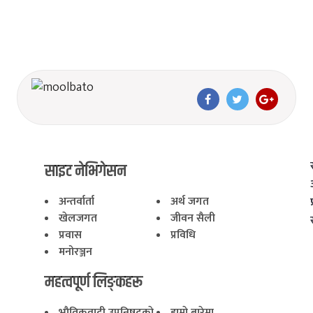
साइट नेभिगेसन
अन्तर्वार्ता
अर्थ जगत
खेलजगत
जीवन सैली
प्रवास
प्रविधि
मनोरञ्जन
महत्वपूर्ण लिङ्कहरू
भाैतिकवादी उपनिषद्काे
हाम्राे बारेमा