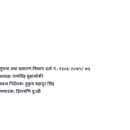
सूचना तथा प्रसारण विभाग दर्ता नं.: १३०६-२०७५/ ७६
अध्यक्ष: रामसिंह बुढाथाेकी
प्रबन्ध निर्देशक: हुकुम बहादुर सिंह
सम्पादक: हिरामणि दु:खी