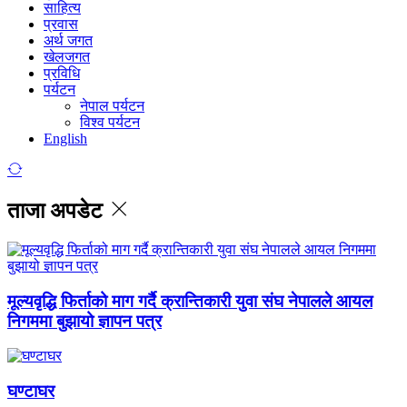
साहित्य
प्रवास
अर्थ जगत
खेलजगत
प्रविधि
पर्यटन
नेपाल पर्यटन
विश्व पर्यटन
English
ताजा अपडेट
मूल्यवृद्धि फिर्ताको माग गर्दै क्रान्तिकारी युवा संघ नेपालले आयल
निगममा बुझायो ज्ञापन पत्र
घण्टाघर