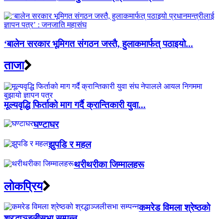
‘बालेन सरकार भूमिगत संगठन जस्तै, हुलाकमार्फत् पठाइयो...
ताजा
मूल्यवृद्धि फिर्ताको माग गर्दै क्रान्तिकारी युवा...
घण्टाघर
झुपडि र महल
थरीथरीका जिम्मालहरू
लाेकप्रिय
कमरेड विमला श्रेष्ठको
श्रद्धाञ्जलीसभा सम्पन्न