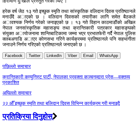
हिरामणि दुःखीले प्रस्तुत गरेका थिए ।
हरेक वर्ष जेठ १३ गते इच्छुक स्मृति तथा सांस्कृतिक वलिदान दिवस प्रतिष्ठानले
मनाउँदै अाएकाे छ । वलिदान दिवसको तयारीका लागि समेत बैठकले
अावश्यक निर्णय गरेको जनाइएको छ । १३ गते विहान काठमाडौंकाे अखिल
नेपाल जनसांस्कृतिक महासङ्घ तथा क्रान्तिकारी पत्रकार महासङ्घकाे
संयुक्त अायाेजनामा शान्तिबाटिकामा जम्मा भएर प्रभातफेरी गर्दै नेपाल पुलिस
क्लबअगाडि अाएर काेणसभा गरिने कार्यक्रममा प्रतिष्ठानले पनि सहभागीता
जनाउने निर्णय गरिएको प्रतिष्ठानले जनाएको छ ।
Facebook
Twitter
LinkedIn
Viber
Email
WhatsApp
Post
पछिल्लाे समाचार
navigation
क्रान्तिकारी कम्युनिस्ट पार्टी, नेपालका प्रवक्ता कञ्चनव्दारा प्रेस—वक्तव्य
प्रकाशित
अघिल्लाे समाचार
२२ औँ इच्छुक स्मृति तथा बलिदान दिवस विभिन्न कार्यक्रम गरी मनाइदै
प्रतिक्रिया दिनुहोस्