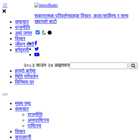
सकारात्मक परिवर्तनवाहक विचार, कला/साहित्य र सत्य
खवरको बाटाे
समाचार
राजनीति
अर्थ जगत
विचार
जीवन सैली
बर्गदृस्ती
२०८३ साउन २४ आइतवार
हाम्राे बारेमा
मिति परिवर्तन
विनिमय दर
मुख्य पृष्ठ
समाचार
राजनीति
अन्तराष्ट्रिय
राष्ट्रिय
विचार
कुराकानी