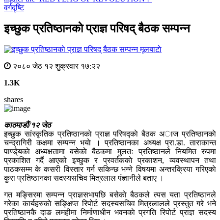
वर्गदृष्टि
इच्छुक प्रतिष्ठानकाे प्राज्ञ परिषद् बैठक सम्पन्न
मूलबाटाे
२०८० जेठ १२ शुक्रवार १७:२२
1.3K
shares
काठमाडौं/१२ जेठ
इच्छुक सांस्कृतिक प्रतिष्ठानकाे प्राज्ञ परिषद्काे बैठक अाज प्रतिष्ठानकाे
चन्द्रागिरी कक्षमा सम्पन्न भयाे । प्रतिष्ठानका अध्यक्ष प्रा.डा. ताराकान्त
पाण्डे्यकाे अध्यक्षतामा बसेकाे बैठकमा मुलतः प्रतिष्ठानले नियमित रुपमा
प्रकाशित गर्दै आएको इच्छुक र प्रवर्तककाे प्रकाशन, व्यवस्थापन तथा
पाठकसम्म के कसरी विस्तार गर्न सकिन्छ भन्ने विषयमा अन्तरक्रिया गरिएकाे
कुरा प्रतिष्ठानका सदस्यसचिव मित्रलाल पंज्ञानीले बताए ।
गत मङ्सिरमा सम्पन्न प्राज्ञसभापछि बसेकाे बैठकले त्यस यता प्रतिष्ठानले
गरेका कार्यहरुकाे सङ्क्षिप्त रिपोर्ट सदस्यसचिव मित्रलालले प्रस्तुत गरे भने
प्रतिष्ठानकै दाङ लमहीमा निर्माणाधीन भवनकाे प्रगति रिपोर्ट प्राज्ञ सदस्य