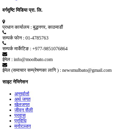
वर्गदृष्टि मिडिया प्रा. लि.
प्रधान कार्यालय :
बुद्धनगर, काठमाडाैं
सम्पर्क फाेन :
01-4785763
सम्पर्क मार्केटिङ :
+977-9851076864
ईमेल :
info@moolbato.com
ईमेल (समाचार सम्प्रेषणका लागि ) :
newsmulbato@gmail.com
साइट नेभिगेसन
अन्तर्वार्ता
अर्थ जगत
खेलजगत
जीवन सैली
प्रवास
प्रविधि
मनोरञ्जन