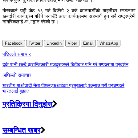
सबै बन्नुपर्ने कुराको हेक्का रहोस् भन्न समेत चाहन्छौं ।”
माेर्खचाले यही जेठ १६ गते दिउँसो २ बजे काठमाडौंकाे माइतीघर मण्डलामा
खबर्दारी ​कार्यक्रम गरिने जनाउँदै उक्त कार्यक्रममा सहभागी हुन सबै राष्ट्रप्रेमी
नागरिकलाई अाह्वान गरेको छ ।
Facebook
Twitter
LinkedIn
Viber
Email
WhatsApp
Post
पछिल्लाे समाचार
navigation
दर्के पानी छल्दै क्रान्तिकारी मजदुरहरुले बिहीबार पनि गरे मण्डलामा प्रदर्शन
अघिल्लाे समाचार
भारतीय माओवादी नेता पीएलएफआईका प्रमुखलाई पक्राउ गरी प्रचण्डले
भारतलाई बुझाए
प्रतिक्रिया दिनुहोस्
सम्बन्धित खबर