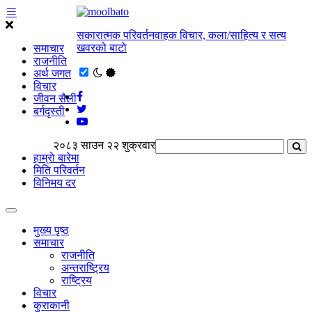
सकारात्मक परिवर्तनवाहक विचार, कला/साहित्य र सत्य
खवरको बाटाे
समाचार
राजनीति
अर्थ जगत
विचार
जीवन सैली
बर्गदृस्ती
२०८३ साउन २२ शुक्रवार
हाम्राे बारेमा
मिति परिवर्तन
विनिमय दर
मुख्य पृष्ठ
समाचार
राजनीति
अन्तराष्ट्रिय
राष्ट्रिय
विचार
कुराकानी