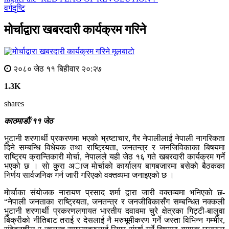
वर्गदृष्टि
मोर्चाद्वारा खबरदारी कार्यक्रम गरिने
मूलबाटाे
२०८० जेठ ११ बिहीवार २०:२७
1.3K
shares
काठमाडौं/११ जेठ​
भुटानी शरणार्थी प्रकरणमा भएको भ्रष्टाचार, गैर नेपालीलाई नेपाली नागरिकता
दिने सम्बन्धि विधेयक तथा राष्ट्रियता, जनतन्त्र र जनजिविकाका बिषयमा
राष्ट्रिय क्रान्तिकारी माेर्चा, नेपालले यही जेठ १६ गते खबरदारी कार्यक्रम गर्ने
भएको छ । साे कुरा अाज माेर्चाकाे कार्यालय बागबजारमा बसेकाे बैठकका
निर्णय सार्वजनिक गर्न जारी गरिएको वक्तव्यमा जनाइएको छ ।
माेर्चाका संयाेजक नारायण प्रसाद शर्मा द्वारा जारी वक्तव्यमा भनिएकाे छ-
“नेपाली जनताका राष्ट्रियता, जनतन्त्र र जनजीविकासँग सम्बन्धित नक्कली
भुटानी शरणार्थी प्रकरणलगायत भारतीय दवावमा चुरे क्षेत्रका गिट्टी-बालुवा
बिक्रीको नीतिबाट तराई र देसलाई नै मरुभूमीकरण गर्ने जस्ता विभिन्न गम्भीर,