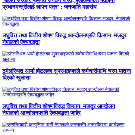
‘बालेन सरकार भूमिगत संगठन जस्तै, हुलाकमार्फत् पठाइयो
प्रधानमन्त्रीलाई ज्ञापन पत्र’ : जनजाति महासंघ
लघुवित्त तथा वित्तीय शोषण विरुद्ध आन्दोलनप्रति किसान–मजदुर
नेपालको ऐक्यवद्धता
ठमेलस्थित आर्या होटलका सुपरभाइजरले कर्मचारीमाथि चरम यातना
दिएको खुलासा
लघुवित्त तथा वित्तीय शोषणविरुद्ध किसान–मजदुर आन्दोलन
नेपालको आन्दोलनप्रति ऐक्यबद्धता जाहेर