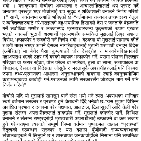
संवेदनशील र ज्वलन्त समस्याहरुलाई लिएर संघर्ष गर्ने विषयमा व्यापक छलफल
भयो । यसक्रममा मोर्चाका अवधारणा र आचारसंहितालाई थप प्रस्ट गर्दै
जनतामा प्रस्तुत भएर मोर्चालाई थप सुदृढ र शक्तिशाली बनाउने निर्णय गरियो
।” साथै, वक्तव्यमा अगाडि भनिएकाे छ -“वर्तमानमा राज्यका उच्चपदस्थ नेतृत्व
र व्यक्तित्वहरुबाटै गरे-गराइएको बहुआयामिक हिसाबले देस र जनताकै बेइज्जति
गर्ने सर्वाधिक गम्भीर र लज्जास्पद भ्रस्टाचारजन्य कुकृत्यको रुपमा प्रकट
भएको नक्कली भुटानी शरणार्थी प्रकरणसँग सम्बन्धित मुद्दालाई लिएर सशक्त
विरोध, भण्डाफोर र खबर्दारी गर्ने निर्णय भयो । बैठकमा यो मुद्दालाई सामान्य कीर्ते
र ठगी मात्र नभएर आफ्नै देसका नागरिकहरुलाई भुटानी शरणार्थी बनाएर विदेस
(अमेरिका) मा बेचेर पैसा कुम्ल्याउने घोर देसद्रोह र मानवबेचविखनकारी
महाअपराध भएको ठहर गर्दै यस्को व्यापक भण्डाफोर गर्ने, यसमा संलग्न गिरफ्तार
गरिएका वा फरार रहेका, पोल परेका वा नपरेका, ठुला वा साना, सत्तापक्षका वा
विपक्षका, देसका वा विदेसका जोसुकै र जस्तासुकै अपराधीहरुलाई पनि निस्पक्ष
रुपमा तथ्य-प्रमाणका आधारमा अनुसन्धानको दायरामा ल्याई कानुनबमोजिम
कडाभन्दाकडा कार्वाही गर्न-गराउनको लागि सरकारसँग जोडदार माग गर्ने पनि
निर्णय गरियो”
माेर्चाले यदि याे मुद्दालाई सामसुम पार्ने खेल भयो भने त्यस अपराधका भागिदार
स्वयं वर्तमान सरकार र प्रचण्ड हुने चेतावनी दिँदै भनेको छ-“यस मुद्दामा विभिन्न
अवांछित प्रभाव र दवावमा परेर पक्षपात, आलटाल, ढिलासुस्ती आदि केही गरेर
मुद्दामा संलग्न अपराधीहरुलाई ढाकछोप गर्ने, मुद्दालाई कमजोर पार्ने, शिथिल
बनाउने र संलग्न राष्ट्रद्रोही भ्रष्टाचारी अपराधीलाई उम्काउने वा कम सजाय
हुने गरे-गराएमा त्यसको सम्पूर्ण जिम्मा वर्तमान पुष्पकमल दाहाल “प्रचण्ड”
नेतृत्वको गठबन्धन सरकार र यस दलाल पुँजीवादी राज्यव्यवस्थाका
संचालकहरुले नै लिनुपर्ने छ र त्यसबापत जनकार्वाहीको निसाना पनि सम्बन्धित