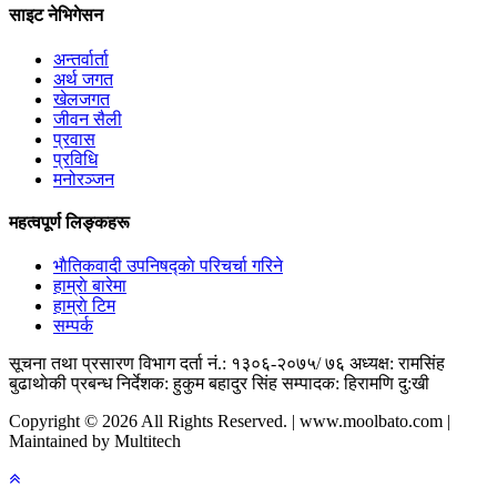
साइट नेभिगेसन
अन्तर्वार्ता
अर्थ जगत
खेलजगत
जीवन सैली
प्रवास
प्रविधि
मनोरञ्जन
महत्वपूर्ण लिङ्कहरू
भाैतिकवादी उपनिषद्काे परिचर्चा गरिने
हाम्राे बारेमा
हाम्राे टिम
सम्पर्क
सूचना तथा प्रसारण विभाग दर्ता नं.: १३०६-२०७५/ ७६
अध्यक्ष: रामसिंह
बुढाथाेकी
प्रबन्ध निर्देशक: हुकुम बहादुर सिंह
सम्पादक: हिरामणि दु:खी
Copyright © 2026 All Rights Reserved. | www.moolbato.com |
Maintained by Multitech