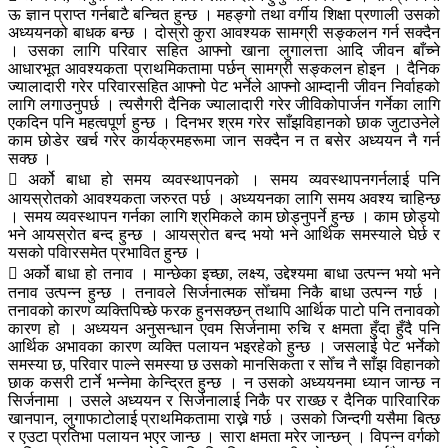
ऊ ज्ञान प्राप्त गर्नबाटै बन्चित हुन्छ । महङ्गो तथा वर्गीय शिक्षा प्रणाली उसको
अध्ययनको बाधक बन्छ । दोस्रो कुरा आवश्यक सामग्री सङ्कलन गर्न सक्दैन
। उसका लागि परिवार सहित आफ्नो खाना लुगालत्ता आदि जीवन बाँच्ने
आधारभूत आवश्यकता प्राथमिकतामा पर्छन् सामग्री सङ्कलन होइन । दैनिक
ज्यालादारी गरेर परिवारसहित आफ्नो पेट भर्नेले आफ्नो आम्दानी जीवन निर्वाहको
लागि लगाउनुपर्छ । त्यसैगरी दैनिक ज्यालादारी गरेर जीविकोपार्जन गर्नेका लागि
एकदिन पनि महत्वपूर्ण हुन्छ । दिनभर श्रम गरेर साँझविहानको छाक जुटाउनेले
काम छोडेर खर्च गरेर कार्यक्रमहरूमा जान सक्दैन न त बसेर अध्ययन नै गर्न
सक्छ ।
 अर्को बाधा हो समय व्यवस्थापनको । समय व्यवस्थापनगर्नलाई पनि
आयस्रोतको आवश्यकता जरुरत पर्छ । अध्ययनका लागि समय अवश्य चाहिन्छ
। समय व्यवस्थापन गर्नका लागि श्रमिकले काम छोड्नुपर्ने हुन्छ । काम छोड्यो
भने आयस्रोत बन्द हुन्छ । आयस्रोत बन्द भयो भने आर्थिक समस्याले घेर्छ र
यसको पविारसमेत प्रभावित हुन्छ ।
 अर्को बाधा हो तनाव । मान्छेका इच्छा, लक्ष्य, उद्देश्यमा बाधा उत्पन्न भयो भने
तनाव उत्पन्न हुन्छ । तनावले सिर्जनात्मक सोँचमा निकै बाधा उत्पन्न गर्छ ।
तनावको कारण व्यक्तिपिच्छे फरक हुनसक्छन् तथापि आर्थिक पाटो पनि तनावको
कारण हो । अध्ययन अनुसन्धान एवम सिर्जनामा रुचि र क्षमता हुँदा हुँदै पनि
आर्थिक अभावका कारण व्यक्ति पलायन भइरहेको हुन्छ । जसलाई पेट भर्नेको
समस्या छ, परिवार पाल्ने समस्या छ उसको मानसिकता र सोँच नै साँझ विहानको
छाक कसरी टार्ने भन्नेमा केन्द्रित हुन्छ । न उसको अध्ययनमा ध्यान जान्छ न
सिर्जनामा । उसले अध्ययन र सिर्जनालाई निकै पर राख्छ र दैनिक पारिवारिक
खानपान, लुगाफाटोलाई प्राथमिकतामा राख्ने गर्छ । उसको जिन्दगी यसैमा बित्छ
र एउटा प्रतिभा पलायन भएर जान्छ । सारा क्षमता मरेर जान्छन् । विपन्न वर्गको