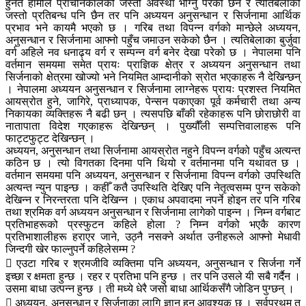
हुनत हामीले प्राचीनकालको जस्तो अवस्था भोग्नु परेको छैन र त्यतिबेलाको
जस्तो प्रतिबन्ध पनि छैन तर पनि अध्ययन अनुसन्धान र सिर्जनामा आर्थिक
प्रभाव भने कायमै भएको छ । गरिब तथा विपन्न वर्गको मान्छेले अध्ययन,
अनुसन्धान र सिर्जनामा आफ्नो पहुँच जमाउन सकेको छैन । त्यतिबेलाका बुर्जुवा
वर्ग अहिले नव धनाढ्य वर्ग र सम्पन्न वर्ग बनेर देखा परेको छ । नेपालमा पनि
वर्तमान समयमा समेत प्रायः प्राज्ञिक क्षेत्र र अध्ययन अनुसन्धान तथा
सिर्जनाको क्षेत्रमा खोज्यो भने नियमित आम्दानीको स्रोत भएकाहरू नै देखिन्छन्
। नेपालमा अध्ययन अनुसन्धान र सिर्जनामा लाग्नेहरू प्रायः प्रशस्त नियमित
आयस्रोत हुने, जागिरे, प्राध्यापक, पेन्सन पकाएका पूर्व कर्मचारी तथा अन्य
निकायका व्यक्तिहरू नै बढी छन् । त्यसपछि बाँकी रहेकाहरू पनि छोराछोरी वा
नातापाता विदेश गएकाहरू देखिन्छन् । पुख्यौँली सम्पत्तिवालाहरू पनि
फाट्टफुट्ट देखिन्छन् ।
अध्ययन, अनुसन्धान तथा सिर्जनामा आयस्रोत नहुने विपन्न वर्गको पहुँच अत्यन्त
कठिन छ । त्यो विगतका दिनमा पनि थियो र वर्तमानमा पनि यथावत छ ।
वर्तमान समयमा पनि अध्ययन, अनुसन्धान र सिर्जनामा विपन्न वर्गको उपस्थिति
अत्यन्त न्युन पाइन्छ । कहीँ कतै उपस्थिति देखिए पनि नेतृत्वसम्म पुग्न सकेको
देखिन्न र निरन्तरता पनि देखिन्न । एकाध अपवादमा नपर्ने होइन तर पनि गरिब
तथा श्रमिक वर्ग अध्ययन अनुसन्धान र सिर्जनामा लागेको पाइन्न । निम्न वर्गबाट
प्रतिभाहरूको प्रस्फुटन कहिले होला ? निम्न वर्गको भएकै कारण
प्रतिभाशालीहरू हराएर जाने, उठ्नै नसक्ने अर्थात उनीहरूले आफ्नो मेधावी
जिन्दगी खेर फाल्नुपर्ने कहिलेसम्म ?
 एउटा गरिब र श्रमजीवि व्यक्तिमा पनि अध्ययन, अनुसन्धान र सिर्जना गर्ने
इच्छा र क्षमता हुन्छ । रहर र प्रतिभा पनि हुन्छ । तर पनि उसले यी सबै गर्दैन ।
उसमा बाधा उत्पन्न हुन्छ । ती मध्ये धेरै जसो बाधा आर्थिकसँगै जोडिन पुग्छन् ।
 अध्ययन, अनुसन्धान र सिर्जनाका लागि ज्ञान हुनु आवश्यक छ । सर्वप्रथम त