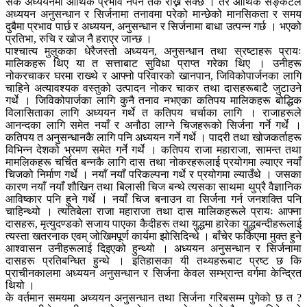
सके अध्ययनमा आर्थिक प्रभाव नपर्ने तर्क राख्न सक्छ । तर आर्थिक सङ्कटले
अध्ययन अनुसन्धान र सिर्जनामा तनावमा परेको मान्छेको मानसिकता र समय
दुबैमा प्रभाव पार्छ र अध्ययन, अनुसन्धान र सिर्जनामा बाधा उत्पन्न गर्छ । भएको
प्रतिभा, रुचि र खोज नै हराएर जान्छ ।
पाश्चात्य मुलुकका धेरैजस्तो अध्ययन, अनुसन्धान तथा स्रष्टाहरू प्रायः
मालिकहरू थिए या त सत्ताबाट सुविधा प्राप्त गरेका थिए । उनीहरू
नोकरचाकर घरमा राख्थे र आफ्नो परिवारको खानपान, जिविकोपार्जनका लागि
चाहिने अत्यावश्यक वस्तुको उत्पादन नोकर चाकर तथा दासहरूबाटै जुटाउने
गर्थे । जिविकोपार्जका लागि कुनै तनाव नभएका कतिपय मालिकहरू बोद्धिक
विलासिताका लागि अध्ययन गर्थे त कतिपय चर्चाका लागि । राजाहरूले
आनन्दका लागि समेत नयाँ र अनौठा लाग्ने चिजहरूको सिर्जना गर्ने गर्थे ।
कतिपय त अनुसन्धानकै लागि पनि अध्ययन गर्ने गर्थे । पादरी तथा खोजकर्ताहरू
विभिन्न देशको भ्रमण समेत गर्ने गर्थे । कतिपय राजा महाराजा, सामन्त तथा
मामलिकहरू चर्चित बन्नकै लागि दास तथा नोकरहरूलाई प्रयोगमा ल्याएर नयाँ
चिजको निर्माण गर्थे । नयाँ नयाँ परिकल्पना गर्थे र प्रयोगमा ल्याउँथे । जसका
कारण नयाँ नयाँ शौखिन तथा बिलासी चिज बन्थे त्यसका साथमा थुप्रै वैज्ञानिक
आविष्कार पनि हुने गर्थे । नयाँ चिज बनाउन वा सिर्जना गर्न जनशक्ति पनि
चाहिन्थ्यो । त्यतिबेला राजा महाराजा तथा दास मालिकहरूले प्रायः आफ्ना
दासहरू, मृत्युदण्डको सजाय पाएका कैदीहरू तथा युद्धमा हारेका युद्धबन्दीहरूलाई
त्यस्ता खतरनाक एवम् जोखिमपूर्ण कार्यमा झोसिदिन्थे । बाँचेर फर्किएमा मुक्त हुने
आश्वासन उनीहरूलाई दिइएको हुन्थ्यो । अध्ययन अनुसन्धान र सिर्जनामा
दासहरू प्रतिबन्धित हुन्थे । इतिहासका यी तथ्यहरूबाट प्रष्ट छ कि
प्राचीनकालमा अध्ययन अनुसन्धान र सिर्जना केवल सम्भ्रान्त वर्गमा केन्द्रित
थियो ।
के वर्तमान समयमा अध्ययन अनुसन्धान तथा सिर्जना गरिबसम्म पुगेको छ त ?