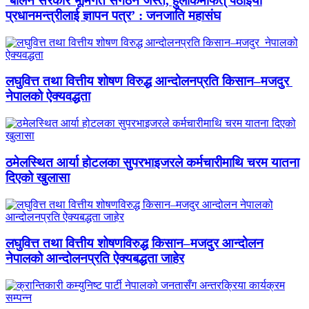
‘बालेन सरकार भूमिगत संगठन जस्तै, हुलाकमार्फत् पठाइयो
प्रधानमन्त्रीलाई ज्ञापन पत्र’ : जनजाति महासंघ
लघुवित्त तथा वित्तीय शोषण विरुद्ध आन्दोलनप्रति किसान–मजदुर
नेपालको ऐक्यवद्धता
ठमेलस्थित आर्या होटलका सुपरभाइजरले कर्मचारीमाथि चरम यातना
दिएको खुलासा
लघुवित्त तथा वित्तीय शोषणविरुद्ध किसान–मजदुर आन्दोलन
नेपालको आन्दोलनप्रति ऐक्यबद्धता जाहेर