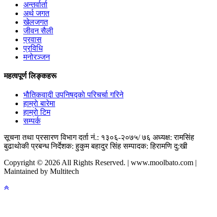
अन्तर्वार्ता
अर्थ जगत
खेलजगत
जीवन सैली
प्रवास
प्रविधि
मनोरञ्जन
महत्वपूर्ण लिङ्कहरू
भाैतिकवादी उपनिषद्काे परिचर्चा गरिने
हाम्राे बारेमा
हाम्राे टिम
सम्पर्क
सूचना तथा प्रसारण विभाग दर्ता नं.: १३०६-२०७५/ ७६
अध्यक्ष: रामसिंह
बुढाथाेकी
प्रबन्ध निर्देशक: हुकुम बहादुर सिंह
सम्पादक: हिरामणि दु:खी
Copyright © 2026 All Rights Reserved. | www.moolbato.com |
Maintained by Multitech