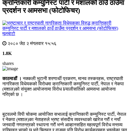
क्रान्तिकारी कम्युनिस्ट पार्टी र मशालको ठाउँ ठाउँमा
प्रदर्शन र आमसभा (फोटोफिचर)
मूलबाटाे
२०८० जेठ २ मंगलवार १५:५६
1.8K
shares
काठमाडौं ।
नक्कली भुटानी शरणार्थी प्रकरण, मानव तस्करहरू, राष्ट्रघाती
नागरिकता विधेयकको विरोधमा क्रान्तिकारी कम्युनिस्ट पार्टी, नेपाल र नेकपा
(मशाल)को संयुक्त आयोजनामा विरोध ¥यालीसतिको आमसभा आयोजना
गरिएको छ ।
बुटवलमो विपी चोकमा आयोजित सभालाई क्रान्तिकारी कम्युनिस्ट पार्टी, नेपाल
र नेकपा (मशाल)का नेताहरुले भ्रष्ट संसदीय व्यवस्थाको खारेज गरौं र नयाँ
जनवादी गणतन्त्रको स्थापना गरौं भन्ने आव्हानसहित महत्वपूर्ण विरोध मन्तव्य
राखिरहनु भएको छ भने चितवन र दाङमा पनि विरोध कार्यक्रमहरु भइरहेका छन्