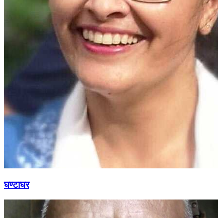
घण्टाघर