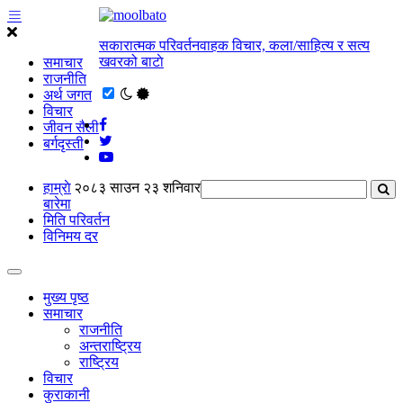
सकारात्मक परिवर्तनवाहक विचार, कला/साहित्य र सत्य
खवरको बाटाे
समाचार
राजनीति
अर्थ जगत
विचार
जीवन सैली
बर्गदृस्ती
हाम्राे
२०८३ साउन २३ शनिवार
बारेमा
मिति परिवर्तन
विनिमय दर
मुख्य पृष्ठ
समाचार
राजनीति
अन्तराष्ट्रिय
राष्ट्रिय
विचार
कुराकानी