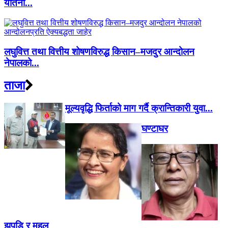
यातना...
लघुवित्त तथा वित्तीय शोषणविरुद्ध किसान–मजदुर आन्दोलन
नेपालको...
ताजा
मूल्यवृद्धि फिर्ताको माग गर्दै क्रान्तिकारी युवा...
घण्टाघर
झुपडि र महल