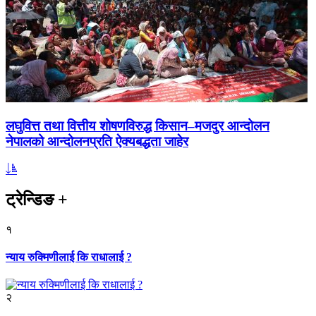
लघुवित्त तथा वित्तीय शोषणविरुद्ध किसान–मजदुर आन्दोलन
नेपालको आन्दोलनप्रति ऐक्यबद्धता जाहेर
ट्रेन्डिङ
+
१
न्याय रुक्मिणीलाई कि राधालाई ?
२