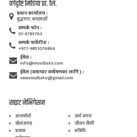
वर्गदृष्टि मिडिया प्रा. लि.
प्रधान कार्यालय :
बुद्धनगर, काठमाडाैं
सम्पर्क फाेन :
01-4785763
सम्पर्क मार्केटिङ :
+977-9851076864
ईमेल :
info@moolbato.com
ईमेल (समाचार सम्प्रेषणका लागि ) :
newsmulbato@gmail.com
साइट नेभिगेसन
अन्तर्वार्ता
अर्थ जगत
खेलजगत
जीवन सैली
प्रवास
प्रविधि