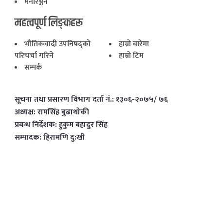
मनोरञ्जन
महत्वपूर्ण लिङ्कहरू
भाैतिकवादी उपनिषद्काे
हाम्राे बारेमा
परिचर्चा गरिने
हाम्राे टिम
सम्पर्क
सूचना तथा प्रसारण विभाग दर्ता नं.: १३०६-२०७५/ ७६
अध्यक्ष: रामसिंह बुढाथाेकी
प्रबन्ध निर्देशक: हुकुम बहादुर सिंह
सम्पादक: हिरामणि दु:खी