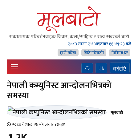
सकारात्मक परिवर्तनवाहक विचार, कला/साहित्य र सत्य खवरको बाटाे
२०८३ साउन २४ आइतवार
११:४९:२४ बजे
हाम्राे बारेमा
मिति परिवर्तन
विनिमय दर
वर्गदृष्टि
नेपाली कम्युनिस्ट आन्दोलनभित्रको
समस्या
मूलबाटाे
२०८० वैशाख २६ मंगलवार १७:३१
1.2K