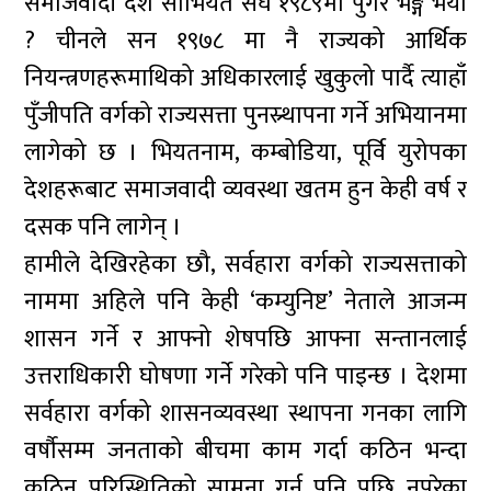
समाजवादी देश सोभियत संघ १९८९मा पुगेर भङ्ग भयो
? चीनले सन १९७८ मा नै राज्यको आर्थिक
नियन्त्रणहरूमाथिको अधिकारलाई खुकुलो पार्दै त्याहाँ
पुँजीपति वर्गको राज्यसत्ता पुनस्र्थापना गर्ने अभियानमा
लागेको छ । भियतनाम, कम्बोडिया, पूर्वि युरोपका
देशहरूबाट समाजवादी व्यवस्था खतम हुन केही वर्ष र
दसक पनि लागेन् ।
हामीले देखिरहेका छौ, सर्वहारा वर्गको राज्यसत्ताको
नाममा अहिले पनि केही ‘कम्युनिष्ट’ नेताले आजन्म
शासन गर्ने र आफ्नो शेषपछि आफ्ना सन्तानलाई
उत्तराधिकारी घोषणा गर्ने गरेको पनि पाइन्छ । देशमा
सर्वहारा वर्गको शासनव्यवस्था स्थापना गनका लागि
वर्षौसम्म जनताको बीचमा काम गर्दा कठिन भन्दा
कठिन परिस्थितिको सामना गर्न पनि पछि नपरेका