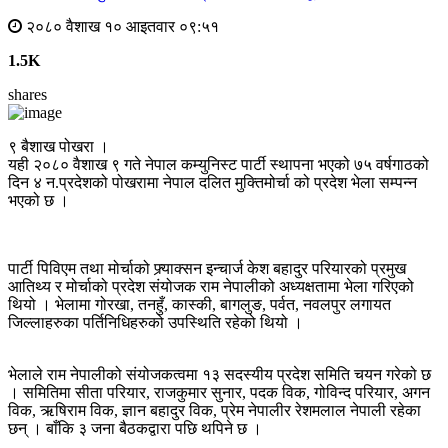
२०८० वैशाख १० आइतवार ०९:५१
1.5K
shares
९ बैशाख पोखरा ।
यही २०८० वैशाख ९ गते नेपाल कम्युनिस्ट पार्टी स्थापना भएको ७५ वर्षगाठको
दिन ४ न.प्रदेशको पोखरामा नेपाल दलित मुक्तिमोर्चा को प्रदेश भेला सम्पन्न
भएको छ ।
पार्टी पिविएम तथा मोर्चाको फ्र्याक्सन इन्चार्ज केश बहादुर परियारको प्रमुख
आतिथ्य र मोर्चाको प्रदेश संयोजक राम नेपालीको अध्यक्षतामा भेला गरिएको
थियो । भेलामा गोरखा, तनहुँ, कास्की, बागलुङ, पर्वत, नवलपुर लगायत
जिल्लाहरुका पर्तिनिधिहरुको उपस्थिति रहेको थियो ।
भेलाले राम नेपालीको संयोजकत्वमा १३ सदस्यीय प्रदेश समिति चयन गरेको छ
। समितिमा सीता परियार, राजकुमार सुनार, पदक विक, गोविन्द परियार, अगन
विक, ऋषिराम विक, ज्ञान बहादुर विक, प्रेम नेपालीर रेशमलाल नेपाली रहेका
छन् । बाँकि ३ जना बैठकद्वारा पछि थपिने छ ।