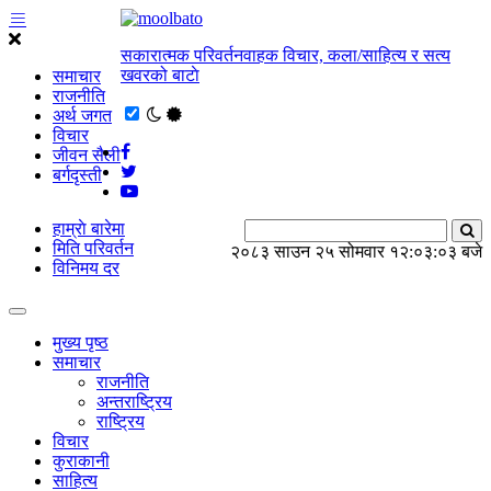
सकारात्मक परिवर्तनवाहक विचार, कला/साहित्य र सत्य
खवरको बाटाे
समाचार
राजनीति
अर्थ जगत
विचार
जीवन सैली
बर्गदृस्ती
हाम्राे बारेमा
मिति परिवर्तन
२०८३ साउन २५ सोमवार
१२:०३:०३ बजे
विनिमय दर
मुख्य पृष्ठ
समाचार
राजनीति
अन्तराष्ट्रिय
राष्ट्रिय
विचार
कुराकानी
साहित्य