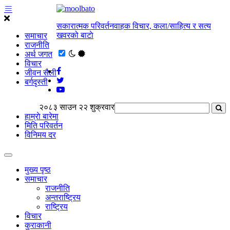
सकारात्मक परिवर्तनवाहक विचार, कला/साहित्य र सत्य
खवरको बाटाे
समाचार
राजनीति
अर्थ जगत
विचार
जीवन सैली
बर्गदृस्ती
२०८३ साउन २२ शुक्रवार
हाम्राे बारेमा
मिति परिवर्तन
विनिमय दर
मुख्य पृष्ठ
समाचार
राजनीति
अन्तराष्ट्रिय
राष्ट्रिय
विचार
कुराकानी