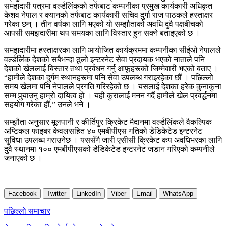
समझदारी पत्रमा वर्ल्डलिंकको तर्फबाट कम्पनीका प्रमुख कार्यकारी अधिकृत
केशव नेपाल र क्यानको तर्फबाट कार्यकारी सचिव दुर्गा राज पाठकले हस्ताक्षर
गरेका छन् । तीन वर्षका लागि भएको यो सम्झौताको अवधि दुवै पक्षबीचको
आपसी समझदारीमा थप समयका लागि विस्तार हुन सक्ने बताइएको छ ।
समझदारीमा हस्ताक्षरका लागि आयोजित कार्यक्रममा कम्पनीका सीईओ नेपालले
वर्ल्डलिंक देशको सबैभन्दा ठूलो इन्टरनेट सेवा प्रदायक भएको नाताले पनि
देशको खेललाई बिस्तार तथा प्रर्वधन गर्नु आफूहरूको जिम्मेवारी भएको बताए ।
“हामीले देशका दुर्गम स्थानहरूमा पनि सेवा उपलब्ध गराइरहेका छौं । पछिल्लो
समय खेलमा पनि नेपालले प्रगति गरिरहेको छ । यसलाई देशका हरेक कुनाकुना
सम्म पुर्‍याउनु हाम्रो दायित्व हो । यही कुरालाई मनन गर्दै हामीले खेल प्रवर्द्धनमा
सहयोग गरेका हौं,” उनले भने ।
सम्झौता अनुसार मूलपानी र कीर्तिपुर क्रिकेट मैदानमा वर्ल्डलिंकले वैकल्पिक
अप्टिकल फाइबर केवलसहित ४० एमबीपीएस गतिको डेडिकेटेड इन्टरनेट
सुविधा उपलब्ध गराउनेछ । यससँगै जारी एसीसी क्रिकेट कप अवधिभरका लागि
दुवै स्थानमा १०० एमबीपीएसको डेडिकेटेड इन्टरनेट जडान गरिएको कम्पनीले
जनाएको छ ।
Facebook
Twitter
LinkedIn
Viber
Email
WhatsApp
Post
पछिल्लाे समाचार