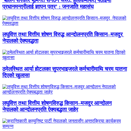
‘बालेन सरकार भूमिगत संगठन जस्तै, हुलाकमार्फत् पठाइयो
प्रधानमन्त्रीलाई ज्ञापन पत्र’ : जनजाति महासंघ
लघुवित्त तथा वित्तीय शोषण विरुद्ध आन्दोलनप्रति किसान–मजदुर
नेपालको ऐक्यवद्धता
ठमेलस्थित आर्या होटलका सुपरभाइजरले कर्मचारीमाथि चरम यातना
दिएको खुलासा
लघुवित्त तथा वित्तीय शोषणविरुद्ध किसान–मजदुर आन्दोलन
नेपालको आन्दोलनप्रति ऐक्यबद्धता जाहेर