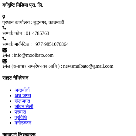
वर्गदृष्टि मिडिया प्रा. लि.
प्रधान कार्यालय :
बुद्धनगर, काठमाडाैं
सम्पर्क फाेन :
01-4785763
सम्पर्क मार्केटिङ :
+977-9851076864
ईमेल :
info@moolbato.com
ईमेल (समाचार सम्प्रेषणका लागि ) :
newsmulbato@gmail.com
साइट नेभिगेसन
अन्तर्वार्ता
अर्थ जगत
खेलजगत
जीवन सैली
प्रवास
प्रविधि
मनोरञ्जन
महत्वपूर्ण लिङ्कहरू