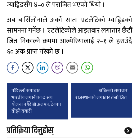
म्याड्रिडसँग ४–० ले पराजित भएको थियो ।
अब बार्सिलोनाले अर्को साता एटलेटिको म्याड्रिडको
सामनना गर्नेछ । एटलेटिकोले आइतबार लगातार छैटौं
जित निकाल्ने क्रममा आल्मेरियालाई २–१ ले हराउँदै
६० अंक प्राप्त गरेको छ ।
Post
पछिल्लाे समाचार
अघिल्लाे समाचार
navigation
भारतीय लगानीका ७ सय
राजस्थानको लगातार तेस्रो जित
योजना बर्षैदेखि अलपत्र, ठेक्का
तोड्ने तयारी
प्रतिक्रिया दिनुहोस्