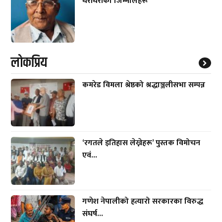
थरीथरीका जिम्मालहरू
लाेकप्रिय
कमरेड विमला श्रेष्ठको श्रद्धाञ्जलीसभा सम्पन्न
‘रगतले इतिहास लेख्नेहरू’ पुस्तक विमोचन
एवं...
गणेश नेपालीको हत्यारो सरकारका विरुद्ध
संघर्ष...