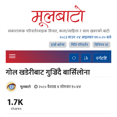
सकारात्मक परिवर्तनवाहक विचार, कला/साहित्य र सत्य खवरको बाटाे
२०८३ साउन २४ आइतवार
११:०:२१ बजे
हाम्राे बारेमा
मिति परिवर्तन
विनिमय दर
वर्गदृष्टि
गोल खडेरीबाट गुज्रिँदै बार्सिलोना
२०८० वैशाख ४ सोमवार १०:४४
मूलबाटाे
1.7K
shares