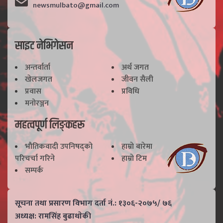
newsmulbato@gmail.com
साइट नेभिगेसन
अन्तर्वार्ता
अर्थ जगत
खेलजगत
जीवन सैली
प्रवास
प्रविधि
मनोरञ्जन
महत्वपूर्ण लिङ्कहरू
भाैतिकवादी उपनिषद्काे
हाम्राे बारेमा
परिचर्चा गरिने
हाम्राे टिम
सम्पर्क
सूचना तथा प्रसारण विभाग दर्ता नं.: १३०६-२०७५/ ७६
अध्यक्ष: रामसिंह बुढाथाेकी