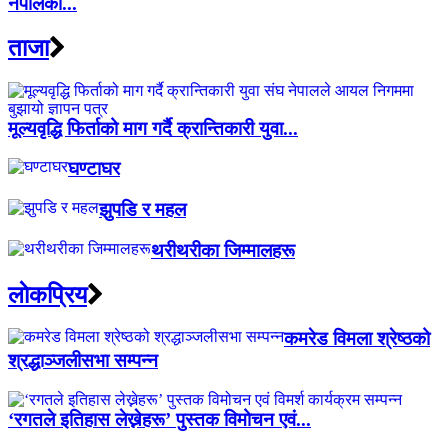
नेपालको...
ताजा
मूल्यवृद्धि फिर्ताको माग गर्दै क्रान्तिकारी युवा...
घण्टाघर
झुपडि र महल
थरीथरीका जिम्मालहरू
लाेकप्रिय
कमरेड विमला श्रेष्ठको
श्रद्धाञ्जलीसभा सम्पन्न
‘रगतले इतिहास लेख्नेहरू’ पुस्तक विमोचन एवं...