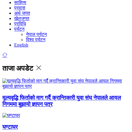
साहित्य
प्रवास
अर्थ जगत
खेलजगत
प्रविधि
पर्यटन
नेपाल पर्यटन
विश्व पर्यटन
English
ताजा अपडेट
मूल्यवृद्धि फिर्ताको माग गर्दै क्रान्तिकारी युवा संघ नेपालले आयल
निगममा बुझायो ज्ञापन पत्र
घण्टाघर