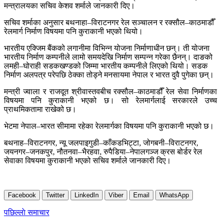
मन्त्रालयका सचिव केशव शर्माले जानकारी दिए।
सचिव शर्माका अनुसार बथनाहा–विराटनगर रेल सञ्चालन र रक्सौल–काठमाडौँ
रेलमार्ग निर्माण विषयमा पनि कुराकानी भएको थियो।
भारतीय एक्जिम बैंकको लगानीमा विभिन्न योजना निर्माणाधीन छन्। ती योजना
भारतीय निर्माण कम्पनीले लामो समयदेखि निर्माण सम्पन्न गरेका छैनन्। दाङको
लमही–घोराही सडकखण्डको जिम्मा भारतीय कम्पनीले लिएको थियो। सडक
निर्माण अलपत्र परेपछि ठेक्का तोड्ने मनसायमा नेपाल र भारत दुवै पुगेका छन्।
मन्त्री ज्वाला र राजदूत श्रीवास्तवबीच रक्सौल–काठमाडौँ रेल सेवा निर्माणका
विषयमा पनि कुराकानी भएको छ। सो रेलमार्गलाई सरकारले उच्च
प्राथमिकतामा राखेको छ।
भेटमा नेपाल–भारत सीमामा रहेका रेलमार्गका विषयमा पनि कुराकानी भएको छ।
बथनाह–विराटनगर, न्यू जलपाइगुडी–काँकडभिट्टा, जोगबनी–विराटनगर,
जयनगर–जनकपुर, नौतनवा–भैरहवा, रुपैडिया–नेपालगञ्ज क्रस बोर्डर रेल
सेवाका विषयमा कुराकानी भएको सचिव शर्माले जानकारी दिए।
Facebook
Twitter
LinkedIn
Viber
Email
WhatsApp
Post
पछिल्लाे समाचार