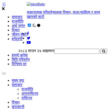
सकारात्मक परिवर्तनवाहक विचार, कला/साहित्य र सत्य
खवरको बाटाे
समाचार
राजनीति
अर्थ जगत
विचार
जीवन सैली
बर्गदृस्ती
२०८३ साउन २४ आइतवार
हाम्राे बारेमा
मिति परिवर्तन
विनिमय दर
मुख्य पृष्ठ
समाचार
राजनीति
अन्तराष्ट्रिय
राष्ट्रिय
विचार
कुराकानी