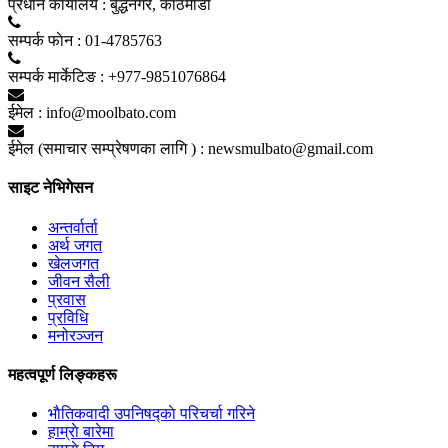
प्रधान कार्यालय :
बुद्धनगर, काठमाडाैं
सम्पर्क फाेन :
01-4785763
सम्पर्क मार्केटिङ :
+977-9851076864
ईमेल :
info@moolbato.com
ईमेल (समाचार सम्प्रेषणका लागि ) :
newsmulbato@gmail.com
साइट नेभिगेसन
अन्तर्वार्ता
अर्थ जगत
खेलजगत
जीवन सैली
प्रवास
प्रविधि
मनोरञ्जन
महत्वपूर्ण लिङ्कहरू
भाैतिकवादी उपनिषद्काे परिचर्चा गरिने
हाम्राे बारेमा