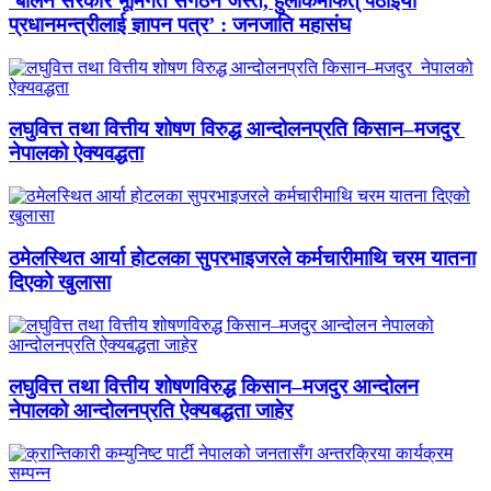
‘बालेन सरकार भूमिगत संगठन जस्तै, हुलाकमार्फत् पठाइयो
प्रधानमन्त्रीलाई ज्ञापन पत्र’ : जनजाति महासंघ
लघुवित्त तथा वित्तीय शोषण विरुद्ध आन्दोलनप्रति किसान–मजदुर
नेपालको ऐक्यवद्धता
ठमेलस्थित आर्या होटलका सुपरभाइजरले कर्मचारीमाथि चरम यातना
दिएको खुलासा
लघुवित्त तथा वित्तीय शोषणविरुद्ध किसान–मजदुर आन्दोलन
नेपालको आन्दोलनप्रति ऐक्यबद्धता जाहेर