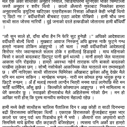
मैले एक अर्को साथीको अनुहार नियालें, चिडियाघरमा थुनिएका भोका चिम्पाञ्जी
जस्तै अनुहार र शरीर थियो । कालो अँध्यारो गुफाबाट निक्लेका हाम्रा
अनुहारमाथि ड्युटिमा खटिएका प्रहरीहरूका रिसाहा आँखाले केही भनेझैं थियो
‘ए छिटो गर !’ बर्दीधारीको बीचबाट एउटा आदेश पोखियो । हामी चौध जना
साथी सात जोरमा नारियौं । दुई जनाको दरले हत्कडीको जोतारामा हामी बाँधियौँ
।
“लौ सुन साले हो, दाँया बाँया हैन नि फेरि सुट हुनेछौ ।” अघिको आदेशवाला
वर्दीधारी बोल्दै थियो । मुखबाट आवाज निस्कनु अघि ह्वास्स नाकै फुट्ने गन्ध
हाम्रो नाकमा ठोकिन आइपुग्यो । लौ चला । त्यही वर्दीधारीको आदेशलाई
शिरोपर गरेर जवानहरूले सलाम ठोके र हामीलाई हिडाइयो । माघ महिनाको
चिसो र कालो बादलबाट छिटपुट पानी झर्न थाल्यो । मानौं हाम्रो जेल यात्रामा
आकाश पनि रोइरहेछ । हाम्रो अवस्था नहेर्न ताराहरू पनि बाक्लो बादलको
पाखीमा लुकेका छन् । सोच्दै नसोचेको आकस्मिक जेल यात्राले मन तम्तमाइलो
छ । सँगै नारिएका साथी सीताराम घिमिरेका आँखाबाट झरेका आँसु देखेर मैले
पनि मन थाम्न सकिन । मान्छेहरू भन्छन्– नारी मन कोमल हुन्छ भावुक हुन्छ र
छिट्टै रुन्छन् । अँ हँ मलाई त्यस्तो लाग्दैन भित्री मनमा घाउ लागेपछि मेरो मन
चाहिँ थामिँदैन, आँसु झर्छ । किल्कीले कोक्याउन आइपुग्छ । रुने मामिलामा म
धेरै कमजोर छु । रुवाइको हीनताबोध मैले अहिलेसम्म गरेको छैन । मन हो
आखिर नारी होस् कि पुरुष मानवीय सम्वेदना भैहाल्दो रहेछ ।
हामी मध्ये केही साथीहरू चालिस पैंतालिस दिन र अझ कोही त साठी दिनभन्दा
बढी हिरासतमा कोचिएका थियौं । एकाएक हिरासतको कुँजाईबाट मुक्त भएर
कालो घर जानु पर्दा थप पिडाबोध हुने नै भयो । अँध्यारो रात अप्ठ्यारो बाटो
सिमसिमे माघे झरीमा दाँत कट्कटी बजिरहेछन् । त्यसमा पनि अर्को डर हाम्रो