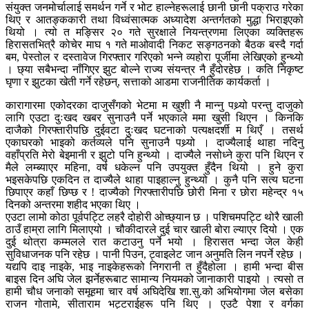
संयुक्त जनमोर्चालाई समर्थन गर्ने र भोट हाल्नेहरूलाई छानी छानी पक्राउ गरेका
थिए र आतङ्ककारी तथा विध्वंसात्मक अध्यादेश अन्तर्गतको मुद्धा भिराइएको
थियो । त्यो त मङ्सिर २० गते सुरक्षाले नियन्त्रणमा लिएका व्यक्तिहरू
हिरासतभित्रै कोचेर माघ १ गते माओवादी निकट सङ्गठनको बैठक बस्दै गर्दा
बम, पेस्तोल र दस्तावेज गिरफ्तार गरिएको भन्ने व्यहोरा पूर्जीमा लेखिएको हुन्थ्यो
। छ्या सबैभन्दा नाँगिएर झुट बोल्ने राज्य संयन्त्र नै हुँदोरहेछ । कति निकृष्ट
घृणा र झुटका खेती गर्ने रहेछन्, सत्ताको आडमा राजनीतिक कार्यकर्ता ।
कारागारमा एकोदरका दाजुसँगको भेटमा म खुशी नै मान्नु पथ्र्यो परन्तु दाजुको
लागि एउटा दुःखद खबर सुनाउनै पर्ने भएकाले ममा खुसी थिएन । किनकि
दाजैको गिरफ्तारीपछि दुईवटा दुःखद घटनाको पत्यक्षदर्शी म थिएँ । तसर्थ
एकाघरको भाइको कर्तव्यले पनि सुनाउनै पथ्र्यो । दाज्यैलाई थाहा नदिनु
वहाँप्रति मेरो बेइमानी र झुटो पनि हुन्थ्यो । दाज्यैले नसोध्ने कुरा पनि थिएन र
मैले लम्ब्याएर महिना, वर्ष धकेल्न पनि उपयुक्त हुँदैन थियो । हुने कुरा
भइसकेपछि एकदिन त दाज्यैले थाहा पाइहाल्नु हुन्थ्यो । कुनै पनि सत्य घटना
छिपाएर कहाँ छिप्छ र ! दाज्यैको गिरफ्तारीपछि छोरी मिना र छोरा महेन्द्र १५
दिनको अन्तरमा शहीद भएका थिए ।
एउटा लामो कोठा पूर्वपट्टि लहरै दोहोरी ओच्छ्यान छ । पशिचमपट्टि थोरै खाली
ठाउँ हाम्रा लागि मिलाएयो । चौकीदारले दुई चार खाली बोरा ल्याएर दियो । एक
दुई थोत्रा कम्मलले रात कटाउनु पर्ने भयो । हिरासत भन्दा जेल केही
सुविधाजनक पनि रहेछ । पानी पिउन, ट्वाइलेट जान अनुमति लिन नपर्ने रहेछ ।
यद्यपि दाइ नाइके, भाइ नाइकेहरूको निगरानी त हुँदैहोला । हामी भन्दा बीस
बाइस दिन अघि जेल झर्नेहरूबाट सामान्य नियमको जानाकारी पाइयो । त्यसो त
हामी चौध जनाको समूहमा चार वर्ष अघिदेखि शा.सु.को अभियोगमा जेल बसेका
राजन गोतामे, सीताराम भट्टराईहरू पनि थिए । एउटै पेशा र वर्गका