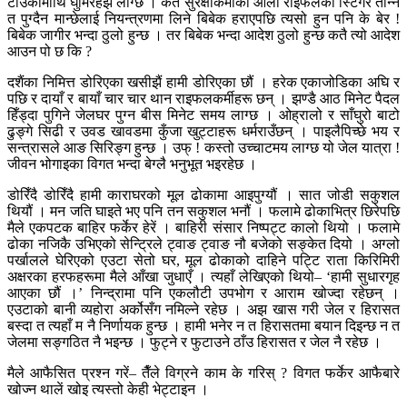
टाउकोमाथि घुमिरहेझैं लाग्छ । कतै सुरक्षाकर्मीको औंला राइफलको स्टिगर तान्न
त पुग्दैन मान्छेलाई नियन्त्रणमा लिने बिबेक हराएपछि त्यसो हुन पनि के बेर !
बिबेक जागीर भन्दा ठुलो हुन्छ । तर बिबेक भन्दा आदेश ठुलो हुन्छ कतै त्यो आदेश
आउन पो छ कि ?
दशैंका निमित्त डोरिएका खसीझैं हामी डोरिएका छौं । हरेक एकाजोडिका अघि र
पछि र दायाँ र बायाँ चार चार थान राइफलकर्मीहरू छन् । झण्डै आठ मिनेट पैदल
हिँड्दा पुगिने जेलघर पुग्न बीस मिनेट समय लाग्छ । ओह्रालो र साँघुरो बाटो
ढुङ्गे सिढी र उवड खावडमा कुँजा खुट्टाहरू धर्मराउँछन् । पाइलैपिच्छे भय र
सन्त्रासले आङ सिरिङ्ग हुन्छ । उफ् ! कस्तो उच्चाटमय लाग्छ यो जेल यात्रा !
जीवन भोगाइका विगत भन्दा बेग्लै भनुभूत भइरहेछ ।
डोरिँदै डोरिँदै हामी काराघरको मूल ढोकामा आइपुग्यौं । सात जोडी सकुशल
थियौं । मन जति घाइते भए पनि तन सकुशल भनौं । फलामे ढोकाभित्र छिरेपछि
मैले एकपटक बाहिर फर्केर हेरें । बाहिरी संसार निष्पट्ट कालो थियो । फलामे
ढोका नजिकै उभिएको सेन्ट्रिले ट्वाङ ट्वाङ नौ बजेको सङ्केत दियो । अग्लो
पर्खालले घेरिएको एउटा सेतो घर, मूल ढोकाको दाहिने पट्टि राता किरिमिरी
अक्षरका हरफहरूमा मैले आँखा जुधाएँ । त्यहाँ लेखिएको थियो– ‘हामी सुधारगृह
आएका छौं ।’ निन्द्रामा पनि एकलौटी उपभोग र आराम खोज्दा रहेछन् ।
एउटाको बानी व्यहोरा अर्कोसँग नमिल्ने रहेछ । अझ खास गरी जेल र हिरासत
बस्दा त त्यहाँ म नै निर्णायक हुन्छ । हामी भनेर न त हिरासतमा बयान दिइन्छ न त
जेलमा सङ्गठित नै भइन्छ । फुट्ने र फुटाउने ठाँउ हिरासत र जेल नै रहेछ ।
मैले आफैसित प्रश्न गरें– तैँले विग्रने काम के गरिस् ? विगत फर्केर आफैबारे
खोज्न थालें खोइ त्यस्तो केही भेट्टाइन ।