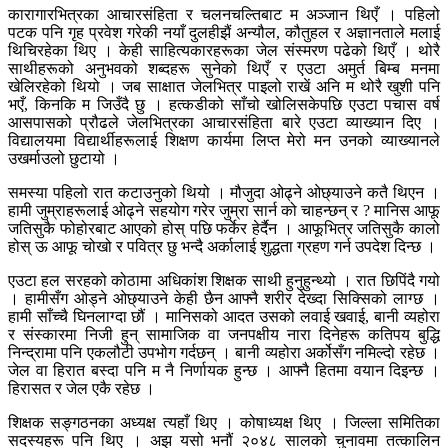
कारागारभित्रका आचारसंहिता र चलनचल्तिबाट म अञ्जान थिएँ । पहिलो
पटक पनि गृह प्रवेश गरेकी नयाँ दुलहीझैं अन्यौल, कौतुहल र अज्ञानताले मलाई
थिचिरहेका थिए । केही साहित्यकारहरूका जेल संस्मरण पढेको थिएँ । थोरै
साथीहरूको अनुभवको शब्दहरू सुनेको थिएँ र एउटा अमुर्त बिम्ब मनमा
खेलिरहेको थियो । जब साक्षात जेलभित्र पाइलो राखें अनि म थोरै खुशी पनि
भएँ, किनकि म जिउँदै छु । हत्कडीको साँचो खोलिसकेपछि एउटा पचास वर्ष
आसपासको प्रौढले जेलभित्रका आचारसंहिता बारे एउटा व्याख्यान दिए ।
विद्यालयमा विद्यार्थीहरूलाई शिक्षण कार्यमा लिप्त मेरो मन उनको व्याख्यानले
उखर्माउलो छुटायो ।
समस्या पहिलो रात कटाउनुको थियो । मौजुदा ओढ्ने ओछ्याउने कतै थिएन ।
हामी जुम्राहरूलाई ओढ्ने सहयोग गरेर जुम्रा सार्न को चाहन्छन् र ? मानिस आफू
जतिसुकै फोहोरबाट आएको होस् पछि फर्केर हेर्दैन । आफूभित्र जतिसुकै कालो
होस् ऊ आफू चोखो र पवित्र छु भन्दै अर्कालाई शुद्धता ग्रहण गर्न उपदेश दिन्छ ।
एउटा हल सरहको कोठामा अधिकांश शिक्षक साथी हुनुहुन्थ्यो । रात छिपिंदै गयो
। हामीसँग ओड्ने ओछ्याउने केही छैन आफ्नै शरीर देख्दा सिक्सिको लाग्छ ।
हामी साँच्चै घिनलाग्दा छौं । मानिसको आदत उसको लवाई खवाई, बानी व्यहोरा
र संस्कारमा निजी हुन् सामाजिक वा जनपक्षीय नारा दिनेहरू कतिपय बुद्धि
निन्द्रामा पनि एकलौटी उपभोग गर्दछन् । बानी व्यहोरा अर्कोसँग नमिल्दो रहेछ ।
जेल वा हिरात बस्दा पनि म नै निर्णायक हुन्छ । आफ्नै हितमा वयान दिइन्छ ।
हिरासत र जेल एकै रहेछ ।
शिक्षक सङ्गठनका अध्यक्ष त्यहाँ थिए । कोषाध्यक्ष थिए । जिल्ला समितिका
सदस्यहरू पनि थिए । अझ यसो भनौं २०४८ सालको चुनावमा तत्कालिन