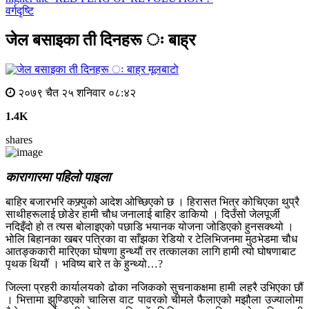
वर्गदृष्टि
जेल बसाइका ती दिनहरू ः बाह्र
मूलबाटाे
२०७९ चैत २५ शनिवार ०८:४२
1.4K
shares
कारागारमा पहिलो पाइला
बाहिर बजारभरि कफ्र्युको आदेश ओच्छिएको छ । हिरासत भित्र कोचिएका थुप्रै
साथीहरूलाई छोडेर हामी चौध जनालाई बाहिर डाकियो । दिउँसो जेलपूर्जी
नदिइँदो हो त त्यस बोलाइएको पछाडि भयानक योजना जोडिएको हुनसक्थ्यो ।
भोलि बिहानका खबर पत्रिका वा साँझका रेडियो र टेलिभिजनमा मुठभेडमा चौध
आतङ्ककारी मारिएका घोषणा हुन्थ्यौं तर तत्कालका लागि हामी त्यो घोषणाबाट
पृथक थियौं । भविष्य बारे त के हुन्थ्यो…?
जिल्ला प्रहरी कार्यालयको ढोका नजिकको सुचनाकक्षमा हामी लहरै उभिएका छौं
। भित्तामा झुण्डिएको चालिस वाट पावरको चीमले फैलाएको मझौला उज्यालोमा