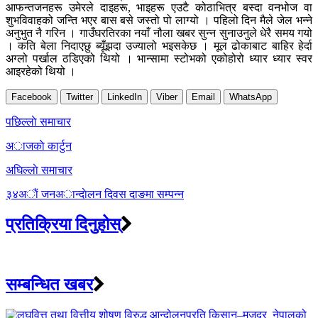
आफन्तजनहरू उमेरले दाइहरू, भाइहरू एउटै कोठाभित्र बस्दा वनभोज वा
शुभविवाहको जन्ति भएर बास बसे जस्तो पो लाग्यो । पहिलो दिन मैले जेल भन्ने
अनुभुत नै गरिन । गाउँघरतिरका नयाँ नौला खबर सुन्न सुनाउनुले धेरै समय गयो
। कति बेला निदाएछु ब्यूँझदा उज्यालो भइसकेछ । मूल ढोकाबाट बाहिर हेर्दा
अग्लो पर्खाल ठडिएको थियो । भान्सामा स्टोभको एकोहोरो ध्यार ध्यार स्वर
आइरहेको थियो ।
Facebook
Twitter
LinkedIn
Viber
Email
WhatsApp
Post
पछिल्लाे समाचार
navigation
अाजकाे कार्टुन
अघिल्लाे समाचार
३४अाैं जनअान्दाेलन दिवस दाङमा सम्पन्न
प्रतिक्रिया दिनुहोस्
सम्बन्धित खबर