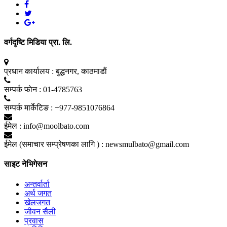
वर्गदृष्टि मिडिया प्रा. लि.
प्रधान कार्यालय :
बुद्धनगर, काठमाडाैं
सम्पर्क फाेन :
01-4785763
सम्पर्क मार्केटिङ :
+977-9851076864
ईमेल :
info@moolbato.com
ईमेल (समाचार सम्प्रेषणका लागि ) :
newsmulbato@gmail.com
साइट नेभिगेसन
अन्तर्वार्ता
अर्थ जगत
खेलजगत
जीवन सैली
प्रवास