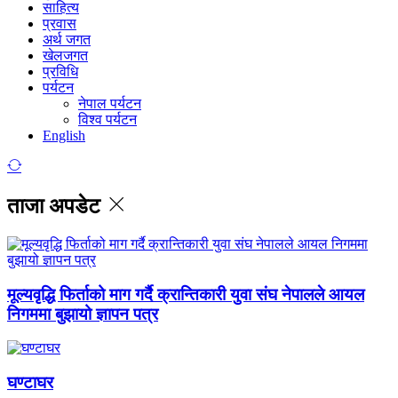
साहित्य
प्रवास
अर्थ जगत
खेलजगत
प्रविधि
पर्यटन
नेपाल पर्यटन
विश्व पर्यटन
English
ताजा अपडेट
मूल्यवृद्धि फिर्ताको माग गर्दै क्रान्तिकारी युवा संघ नेपालले आयल
निगममा बुझायो ज्ञापन पत्र
घण्टाघर