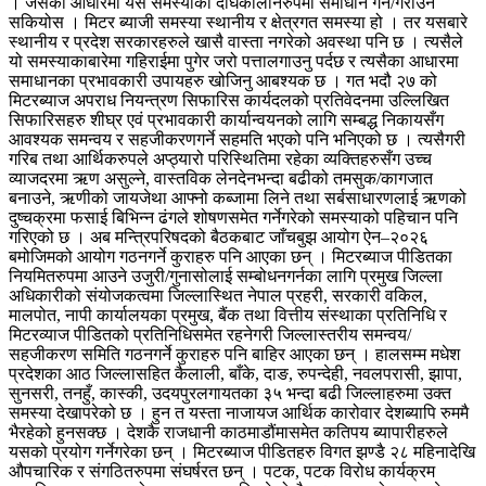
। जसका आधारमा यस समस्याको दीर्घकालीनरुपमा समाधान गर्न/गराउन
सकियोस । मिटर ब्याजी समस्या स्थानीय र क्षेत्रगत समस्या हो । तर यसबारे
स्थानीय र प्रदेश सरकारहरुले खासै वास्ता नगरेको अवस्था पनि छ । त्यसैले
यो समस्याकाबारेमा गहिराईमा पुगेर जरो पत्तालगाउनु पर्दछ र त्यसैका आधारमा
समाधानका प्रभावकारी उपायहरु खोजिनु आबश्यक छ । गत भदौ २७ को
मिटरब्याज अपराध नियन्त्रण सिफारिस कार्यदलको प्रतिवेदनमा उल्लिखित
सिफारिसहरु शीघ्र एवं प्रभावकारी कार्यान्वयनको लागि सम्बद्ध निकायसँग
आवश्यक समन्वय र सहजीकरणगर्ने सहमति भएको पनि भनिएको छ । त्यसैगरी
गरिब तथा आर्थिकरुपले अप्ठ्यारो परिस्थितिमा रहेका व्यक्तिहरुसँग उच्च
व्याजदरमा ऋण असुल्ने, वास्तविक लेनदेनभन्दा बढीको तमसुक/कागजात
बनाउने, ऋणीको जायजेथा आफ्नो कब्जामा लिने तथा सर्बसाधारणलाई ऋणको
दुष्चक्रमा फसाई बिभिन्न ढंगले शोषणसमेत गर्नेगरेको समस्याको पहिचान पनि
गरिएको छ । अब मन्त्रिपरिषदको बैठकबाट जाँचबुझ आयोग ऐन–२०२६
बमोजिमको आयोग गठनगर्ने कुराहरु पनि आएका छन् । मिटरब्याज पीडितका
नियमितरुपमा आउने उजुरी/गुनासोलाई सम्बोधनगर्नका लागि प्रमुख जिल्ला
अधिकारीको संयोजकत्वमा जिल्लास्थित नेपाल प्रहरी, सरकारी वकिल,
मालपोत, नापी कार्यालयका प्रमुख, बैंक तथा वित्तीय संस्थाका प्रतिनिधि र
मिटरव्याज पीडितको प्रतिनिधिसमेत रहनेगरी जिल्लास्तरीय समन्वय/
सहजीकरण समिति गठनगर्ने कुराहरु पनि बाहिर आएका छन् । हालसम्म मधेश
प्रदेशका आठ जिल्लासहित कैलाली, बाँके, दाङ, रुपन्देही, नवलपरासी, झापा,
सुनसरी, तनहुँ, कास्की, उदयपुरलगायतका ३५ भन्दा बढी जिल्लाहरुमा उक्त
समस्या देखापरेको छ । हुन त यस्ता नाजायज आर्थिक कारोवार देशब्यापि रुममै
भैरहेको हुनसक्छ । देशकै राजधानी काठमाडौंमासमेत कतिपय ब्यापारीहरुले
यसको प्रयोग गर्नेगरेका छन् । मिटरब्याज पीडितहरु विगत झण्डै २८ महिनादेखि
औपचारिक र संगठितरुपमा संघर्षरत छन् । पटक, पटक विरोध कार्यक्रम