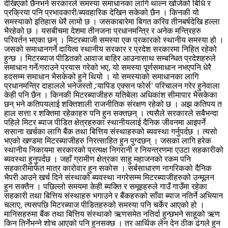
देखिएको छैनभने सरकारले समस्या समाधानका लागि थाल्न खोजेको बिधि र
प्रक्रिया पनि प्रभावकारी/ब्यवहारिक देखिन सकेको छैन । किनकी यो
समस्याको इतिहास धेरै लामो छ । जसकाबारेमा बिगत करिव तीनबर्षदेखि हल्ला
भैरहेको छ । यसबीचमा देशमा तीनजना प्रधानमन्त्रि र अनेक मन्त्रिहरु
परिवर्तन भएका छन् । मिटरब्याजी समस्या एक प्रकारको स्थानीय समस्या हो ।
जसको समाधानगर्ने दायित्व स्थानीय सरकार र प्रदेश सरकारमा निहित रहेको
हुन्छ । मिटरब्याज पीडितको आवाज बाहिर आउनासाथ सम्बन्धित प्रदेशहरुले
समाधान गर्ने/गराउने प्रयास गरेको भए, यो समस्या पूर्णसमाधान नभएपनि धेरै
हदसम्म समाधान भैसकेको हुने थियो । यो समस्याको समाधानका लागि
प्रधानमन्त्रि दाहालले भनेजस्तो ‘र्‍यापिड एक्सन फोर्स’ परिचालन गरेर हुनेवाला
केही पनि छैन । किनकी मिटरब्याजीहरु यतिबेला अधिकांश सीमापार भैसकेका
छन् भने कतिपयलाई शक्तिशाली राजनीतिक संरक्षण रहेको छ । अझ कतिपय त
हाल सत्ता र शक्तिमा रहेकाहरु पनि हुन सक्तछन् । त्यसैले सरकारले सबैभन्दा
पहिले मिटर ब्याज पीडित क्षेत्रहरुका स्थानीयलाई दैनिक जीवनमा आइपर्ने
ससाना खर्चका लागि बैंक तथा बित्तिय संस्थाहरुको ब्यवस्था गर्नुपर्दछ । त्यसो
भएको खण्डमा मिटरब्याजीहरु निरत्साहित हुन पुग्दछन् । जसका लागि हरेक
स्थानीय निकायमा सरकारको प्रत्यक्ष निगरानी र नियन्त्रणमा एउटा सहकारीको
ब्यवस्था हुनुपर्दछ । जहाँ ग्रामीण क्षेत्रका साहु महाजनको रकम पनि
सहकारीमार्फत मात्र कारोवार हुन सकोस । सर्बसाधारण नागरिकको दैनिक
भैपरी आउने खर्च दिने संस्थाको ब्यवस्था नगरेसम्म मिटरब्याजीहरुको उन्मूलन
हुन सक्तैन । पछिल्लो समयमा केही ब्यक्ति र समूहहरुले गाउँ गाउँमा रहेका
सहकारी तथा बित्तिय संस्थाहरु भगाउने र बैंकहरुको साँवा ब्याज नतिर्ने अभियान
चलाए, त्यसपछि मिटरब्याज पीडितहरुको समस्या पनि चर्केर आएको हो ।
मानिसहरुमा बैंक तथा बित्तिय संस्थाको ऋणसमेत नतिर्दा हुन्छभने साहूको ऋण
किन तिर्नेभन्ने शोच आएको पनि हुनसक्छ । तर आर्थिक लेन देन ठीक ढंगले हुन