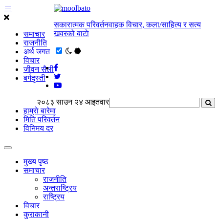
सकारात्मक परिवर्तनवाहक विचार, कला/साहित्य र सत्य
खवरको बाटाे
समाचार
राजनीति
अर्थ जगत
विचार
जीवन सैली
बर्गदृस्ती
२०८३ साउन २४ आइतवार
हाम्राे बारेमा
मिति परिवर्तन
विनिमय दर
मुख्य पृष्ठ
समाचार
राजनीति
अन्तराष्ट्रिय
राष्ट्रिय
विचार
कुराकानी