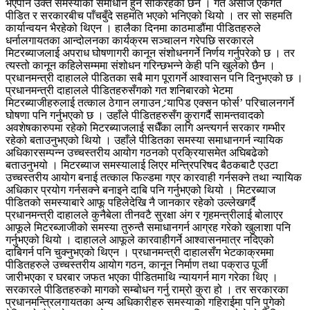
भएपनि उक्त समस्याको समाधान हुन सकिरहेको छैन । गत असोज एकगते
पीडित र सरकारबीच पाँचबुँदे सहमति भएको भनिएको थियो । तर सो सहमति
कार्यान्वयन भैरहेको थिएन । हालैका दिनमा काठमाडौंमा पीडितहरुले
धर्नालगायतका आन्दोलनका कार्यक्रम सञ्चालन गरेपछि सरकारले
मिटरब्याजलाई अपराध घोषणागरी कानून संशोधनगर्ने निर्णय गर्नुपरेको छ । तर
त्यस्तो कानून कहिलेसम्ममा संशोधन गरिन्छभन्ने केही पनि खुलेको छैन ।
प्रधानमन्त्री दाहालले पीडितका सबै माग पूरागर्ने आश्वासन पनि दिनुभएको छ ।
प्रधानमन्त्री दाहालले पीडितहरुसँगको गत शनिबारको भेटमा
मिटरब्याजीहरुलाई तत्काल ठेगान लगाउन ‘र्‍यापिड एक्सन फोर्स’ परिचालनगर्ने
घोषणा पनि गर्नुभएको छ । उहाँले पीडितहरुसँग कुरागर्दै सामन्तवादको
अवशेषकारुपमा रहेको मिटरब्याजलाई सधैँका लागि अन्त्यगर्न सरकार गम्भीर
रहेको बताउनुभएको थियो । उहाँले पीडितका समस्या समाधानगर्न न्यायिक
अधिकारसम्पन्न उच्चस्तरीय आयोग गठनको प्रक्रियासमेत अघिबढेको
बताउनुभयो । मिटरब्याज समस्यालाई लिएर मन्त्रिपरिषद बैठकबाटै एउटा
उच्चस्तरीय आयोग बनाई तत्काल फिल्डमा गएर कारवाही गर्नसक्ने तथा न्यायिक
अधिकार प्रयोग गर्नसक्ने बनाइने दाबि पनि गर्नुभएको थियो । मिटरब्याज
पीडितको समस्याबारे आफू पहिलेदेखि नै जानकार रहेको उल्लेखगर्दै
प्रधानमन्त्री दाहालले कुनैबेला तीनवटै सुरक्षा अंग र गृहमन्त्रीलाई बोलाएर
आफूले मिटरब्जाजीको समस्या तुरुन्तै समाधानगर्न आग्रह गरेको खुलाशा पनि
गर्नुभएको थियो । दाहालले आफूले कारवाहीगर्ने आश्वासनमात्र नदिएको
दाबिगर्न पनि चुक्नुभएको थिएन । प्रधानमन्त्री दाहालसँग भेटकाक्रममा
पीडितहरुले उच्चस्तरीय आयोग गठन, कानून निर्माण तथा पक्राउ पूर्जी
जारीभएका र घरबार जफत भएका पीडितमाथि न्यायगर्न माग गरेका थिए ।
सरकारले पीडितहरुको मागको सम्बोधन गर्नु राम्रो कुरा हो । तर सरकारका
प्रधानमन्त्रिलगायतका अन्य अधिकारीहरु समस्याको गहिराईमा पनि पुगेको