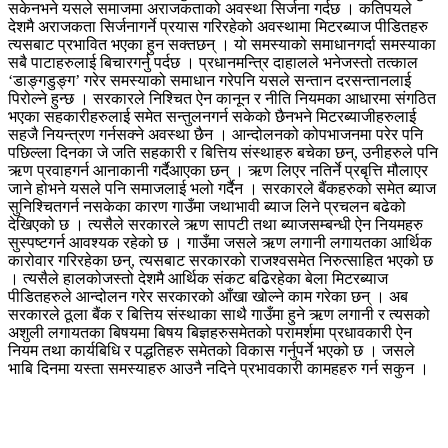
सकेनभने यसले समाजमा अराजकताको अवस्था सिर्जना गर्दछ । कतिपयले
देशमै अराजकता सिर्जनागर्ने प्रयास गरिरहेको अवस्थामा मिटरब्याज पीडितहरु
त्यसबाट प्रभावित भएका हुन सक्तछन् । यो समस्याको समाधानगर्दा समस्याका
सबै पाटाहरुलाई बिचारगर्नु पर्दछ । प्रधानमन्त्रि दाहालले भनेजस्तो तत्काल
‘डाङ्गडुङ्ग’ गरेर समस्याको समाधान गरेपनि यसले सन्तान दरसन्तानलाई
पिरोल्ने हुन्छ । सरकारले निश्चित ऐन कानून र नीति नियमका आधारमा संगठित
भएका सहकारीहरुलाई समेत सन्तुलनगर्न सकेको छैनभने मिटरब्याजीहरुलाई
सहजै नियन्त्रण गर्नसक्ने अवस्था छैन । आन्दोलनको कोपभाजनमा परेर पनि
पछिल्ला दिनका जे जति सहकारी र बित्तिय संस्थाहरु बचेका छन्, उनीहरुले पनि
ऋण प्रवाहगर्न आनाकानी गर्दैआएका छन् । ऋण लिएर नतिर्ने प्रबृत्ति मौलाएर
जाने होभने यसले पनि समाजलाई भलो गर्दैन । सरकारले बैंकहरुको समेत ब्याज
सुनिश्चितगर्न नसकेका कारण गाउँमा जथाभावी ब्याज लिने प्रचलन बढेको
देखिएको छ । त्यसैले सरकारले ऋण सापटी तथा ब्याजसम्बन्धी ऐन नियमहरु
सुस्पष्टगर्न आवश्यक रहेको छ । गाउँमा जसले ऋण लगानी लगायतका आर्थिक
कारोवार गरिरहेका छन्, त्यसबाट सरकारको राजश्वसमेत निरुत्साहित भएको छ
। त्यसैले हालकोजस्तो देशमै आर्थिक संकट बढिरहेका बेला मिटरब्याज
पीडितहरुले आन्दोलन गरेर सरकारको आँखा खोल्ने काम गरेका छन् । अब
सरकारले ठूला बैंक र बित्तिय संस्थाका साथै गाउँमा हुने ऋण लगानी र त्यसको
अशुली लगायतका बिषयमा बिषय बिज्ञहरुसमेतको परामर्शमा प्रधावकारी ऐन
नियम तथा कार्यबिधि र पद्धतिहरु समेतको विकास गर्नुपर्ने भएको छ । जसले
भाबि दिनमा यस्ता समस्याहरु आउनै नदिने प्रभावकारी कामहहरु गर्न सकुन ।