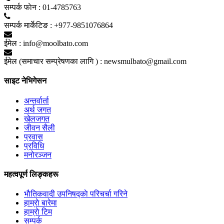
सम्पर्क फाेन :
01-4785763
सम्पर्क मार्केटिङ :
+977-9851076864
ईमेल :
info@moolbato.com
ईमेल (समाचार सम्प्रेषणका लागि ) :
newsmulbato@gmail.com
साइट नेभिगेसन
अन्तर्वार्ता
अर्थ जगत
खेलजगत
जीवन सैली
प्रवास
प्रविधि
मनोरञ्जन
महत्वपूर्ण लिङ्कहरू
भाैतिकवादी उपनिषद्काे परिचर्चा गरिने
हाम्राे बारेमा
हाम्राे टिम
सम्पर्क