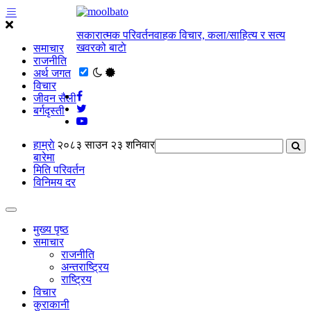
सकारात्मक परिवर्तनवाहक विचार, कला/साहित्य र सत्य
खवरको बाटाे
समाचार
राजनीति
अर्थ जगत
विचार
जीवन सैली
बर्गदृस्ती
हाम्राे
२०८३ साउन २३ शनिवार
बारेमा
मिति परिवर्तन
विनिमय दर
मुख्य पृष्ठ
समाचार
राजनीति
अन्तराष्ट्रिय
राष्ट्रिय
विचार
कुराकानी