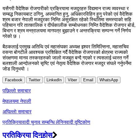
यसैगरी वैदेशिक रोजगारीको प्रक्रियामा मजदुरहरु विद्यमान राज्य व्यवस्था र
सम्बद्ध निकायबाट ठगिनु, अपमानित हुनु, अधिकारविहिन हुनु परेको एवं वैदेशिक
श्रम बजार नेपाली मजदुरका निम्ति असुरक्षित रहेको स्थितिमा समस्याको सहि
पहिचान गरि तात्कालिक र दीर्घकालीक सम्बोधनका निम्ति वैदेशिक रोजगार बोर्ड,
बिभाग र श्रम मन्त्रालयमा मागपत्र बुझाउने र अन्तरक्रिया सम्पन्न गर्ने निर्णय
गरेको छ ।
बैठकलाई प्रमुख अतिथि एवं महासंघका अध्यक्ष इश्वर तिमिल्सिना, महासचिव
वसन्त बोगटीले आवश्यक प्रशिक्षित गर्दै वैदेशिक रोजगारको क्षेत्रमा राज्यको
संरक्षणमा मानव तस्करहरुको जालो मजबुत बन्दै गएको र त्यसलाई ध्वस्त गर्ने
बलशाली आन्दोलनको सृष्टि एवं नेतृत्व वैदेशिक रोजगार मजदुर संघले गर्नुपर्नेमा
जोड दिनुभयो ।
Facebook
Twitter
LinkedIn
Viber
Email
WhatsApp
Post
पछिल्लाे समाचार
navigation
मेघालयमा नेपाली
अघिल्लाे समाचार
प्रतिक्रियावादी चुनाव सम्बन्धि लेनिनवादी दृष्टिकोण
प्रतिक्रिया दिनुहोस्