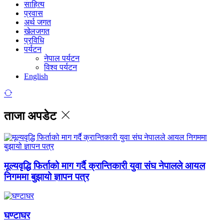
साहित्य
प्रवास
अर्थ जगत
खेलजगत
प्रविधि
पर्यटन
नेपाल पर्यटन
विश्व पर्यटन
English
ताजा अपडेट
मूल्यवृद्धि फिर्ताको माग गर्दै क्रान्तिकारी युवा संघ नेपालले आयल
निगममा बुझायो ज्ञापन पत्र
घण्टाघर