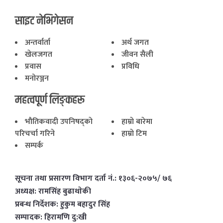
साइट नेभिगेसन
अन्तर्वार्ता
अर्थ जगत
खेलजगत
जीवन सैली
प्रवास
प्रविधि
मनोरञ्जन
महत्वपूर्ण लिङ्कहरू
भाैतिकवादी उपनिषद्काे
हाम्राे बारेमा
परिचर्चा गरिने
हाम्राे टिम
सम्पर्क
सूचना तथा प्रसारण विभाग दर्ता नं.: १३०६-२०७५/ ७६
अध्यक्ष: रामसिंह बुढाथाेकी
प्रबन्ध निर्देशक: हुकुम बहादुर सिंह
सम्पादक: हिरामणि दु:खी