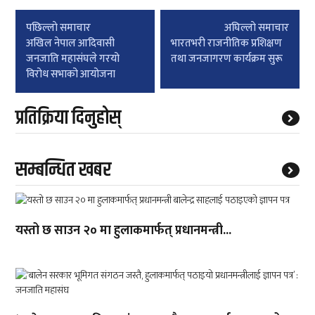
Post
पछिल्लाे समाचार
अघिल्लाे समाचार
navigation
अखिल नेपाल आदिवासी
भारतभरी राजनीतिक प्रशिक्षण
जनजाति महासंघले गरयो
तथा जनजागरण कार्यक्रम सुरू
विरोध सभाको आयोजना
प्रतिक्रिया दिनुहोस्
सम्बन्धित खबर
यस्तो छ साउन २० मा हुलाकमार्फत् प्रधानमन्त्री...