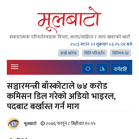
सकारात्मक परिवर्तनवाहक विचार, कला/साहित्य र सत्य खवरको बाटाे
२०८३ साउन २२ शुक्रवार
०३:२५:२५ बजे
हाम्राे बारेमा
मिति परिवर्तन
विनिमय दर
वर्गदृष्टि
सञ्चारमन्त्री बाँस्कोटाले ७४ करोड
कमिसन डिल गरेको अडियो भाइरल,
पदबाट बर्खास्त गर्न माग
२०७६ फागुन ८ बिहीवार १०:५५
मूलबाटाे