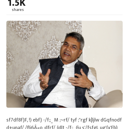
1.5K
shares
sf7df8f}F, !) ebf} -/f;;_ M ;~rf/ tyf ;"rgf k|ljlw dGqfnodf
d+unaf/ /fli6Â«o ;dfrf/ ;ldlt -/f;;_;Fu s'/fsfgL ug'{x'Fb}