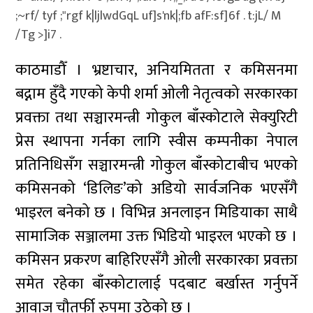
;~rf/ tyf ;"rgf k|ljlwdGqL uf]s'nk|;fb afF:sf]6f . t:jL/ M
/Tg >]i7 .
काठमाडौँ । भ्रष्टाचार, अनियमितता र कमिसनमा
बद्नाम हुँदै गएको केपी शर्मा ओली नेतृत्वको सरकारका
प्रवक्ता तथा सञ्चारमन्त्री गोकुल बाँस्कोटाले सेक्युरिटी
प्रेस स्थापना गर्नका लागि स्वीस कम्पनीका नेपाल
प्रतिनिधिसँग सञ्चारमन्त्री गोकुल बाँस्कोटाबीच भएको
कमिसनको ‘डिलिङ’को अडियो सार्वजनिक भएसँगै
भाइरल बनेको छ । विभिन्न अनलाइन मिडियाका साथै
सामाजिक सञ्जालमा उक्त भिडियो भाइरल भएको छ ।
कमिसन प्रकरण बाहिरिएसँगै ओली सरकारका प्रवक्ता
समेत रहेका बाँस्कोटालाई पदबाट बर्खास्त गर्नुपर्ने
आवाज चौतर्फी रुपमा उठेको छ ।