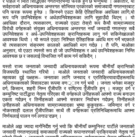
र पहिले नै मिति सिद्धिएको गणतन्त्रभन्दा फरक हुने छ भन्नुभयो । अर्कोतीर, यो
सर्वहाराको अधिनायकत्व अन्तरगत सोभियत प्रकारको समाजवादी गणतन्त्रबाट
पनि फरक रूपमा हुनेछ । किनभने एउटा केहि ऐतिहासिक अवधिका लागि,यो
रूप पनि उपनिवेशहरू र अर्धउपनिवेशहरूका लागि सुहाउँदो थिएन् । यो
अवधिका दौरान, त्यसकारण, राज्यको एउटा तेस्रो रूप कैयौ साम्राज्यवाद
विरोधी वर्गहरूको संयुक्त अधिनायकत्व अन्तरगत नयाँ जनवादी गणतन्त्र सबै
उपनिवेशहरू र अर्ध–उपनिवेशहरूका क्रान्तिहरूमा लागु गर्न सकिनेखालको
आवश्यक थियो । यो रूपले एउटा निश्चित ऐतिहासिक अवधि माग गर्ने भएकाले
यो त्यसकारण संक्रमण कालको अवधिको माग गर्दछ । तै पनि, माओका
अनुसार, यो एउटा त्यस्तो रूप हो जो उपनिवेशहरू र अर्ध उपनिवेशहरूका निम्ति
आवश्यक छ र जसलाई विभाजित गर्ने काम गर्न सकिदैन् ।
यस्तो राज्य जनताको जनवादी अधिनायकत्वको रूपमा चीनीयाँ क्रान्तिको
विजयपछि स्थापित गरियो । माओले जनताको जनवादी अधिनायकत्वको
महत्वका दुई पक्षहरू– जनताका लागि जनवाद र प्रतिक्रियावादीहरूमाथि
अधिनायकत्वको मिसावटका रूपमा वणर््ान गर्नु भयो । जनता भनेका मजदुर
वर्ग, किसान, शहरी निम्न पुँजीपति र राष्ट्रिय पुँजीपति हुन् । मजदुर वर्ग र
कम्युनिष्ट पार्टीद्धारा नेतृत्व गरिएका यी वर्गहरूले उनीहरूको आफ्नो राज्य बनाउन
एकता गर्दछन् र तिनीहरूको आफ्नो सरकार निर्वाचन गर्दछन्; तिनीहरूले
उनीहरूको अधिनायकत्व साम्राज्यवादका भुष्या कुकुरहरू– जमिन्दार वर्ग र
नोकरशाही दलाल पुँजीपतिका साथै ती वर्गहरूका प्रतिनिधिहरूमाथि आफ्ना
निर्णयलाई पालन गर्न लगाउ‘दछन् ।
माओले अझ ज्यादा मार्गनिर्देश गर्नु भयो कि चीनीयाँ कम्युनिस्ट पार्टीले जनताको
जनवादी गणतन्त्रलाई समाजवादी राज्यको रूपान्तरणको प्रक्रियाको नेतृत्व गर्नु