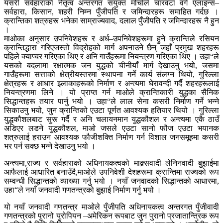
यसरी सर्वहाराको नेतृत्व अन्तरगत संयुक्त मोर्चाले चारवटा वर्ग एलाइन्स–
सर्वहारा, किसान, शहरी निम्न पुँजीपति र जमिन्दारहरू समाहित गर्दछ ।
क्रान्तिका शत्रुहरू भनेका साम्राज्यवाद, दलाल पुँजीपति र जमिन्दारहरू नै हुन
।
माओका अनुसार उपनिवेशहरू र अर्ध–उपनिवेशहरूमा हुने क्रान्तिले रसियन
क्रान्तिद्धारा गरिएजस्तो विद्रोहको मार्ग अपनाउने छैन् जहाँ प्रमुख शहरहरू
पहिले क्याप्चर गरिएका थिए र अनि गाउँहरूमा नियन्त्रण गरिएका थिए । उहा“ले
यसको बदलामा रक्षात्मक जन युद्धको चीनीयाँ मार्ग देखाउनु भयो, जसमा
गाउँहरूमा सत्ताको क्षेत्रीयस्तरमा स्थापना गर्ने कार्य संलग्न थियो, गुरिल्ला
क्षेत्रहरू र आधार इलाकाहरूको निर्माण र अन्त्यमा घेरावन्दी गर्दै शहरहरूलाई
नियन्त्रणमा लिने । यो प्राप्त गर्न माओले क्रान्तिकारी युद्धका सैनिक
सिद्धान्तहरू तयार पार्नु भयो । उहा“ले लाल सेना कसरी निर्माण गर्ने भन्ने
सिकाउनु भयो, जुन क्रान्तिको एउटा पूर्णत आवश्यक हतियार थियो । गुरिल्ला
युद्धकौशलबाट सुरू गर्दै र अनि चलायनमान युद्धकौशल र अन्त्यमा एकै ठाउँ
अडिएर लडने युद्धकौशल, माओ जसले एउटा सानो फौज एउटा भयानक
शत्रुलाई हराउन आवश्यक फौजीशक्ति निर्माण गर्न विशाल जनसमूहमा कसरी
भर पर्न सक्छ भन्ने देखाउनु भयो ।
अन्त्यमा,राज्य र सर्वहाराको अधिनायकत्वको माक्र्सवादी–लेनिनवादी बुझाईमा
आफैलाई आधारित बनाउँदै,माओले उपनिवेशी देशहरूमा क्रान्तिमा राज्यको रूप
सम्वन्धी सिद्धान्तको व्याख्या गर्नु भयो । नयाँ जनवादको सिद्धान्तको आधारमा,
उहा“ले नयाँ जनवादी गणतन्त्रको बुझाई निर्माण गर्नु भयो ।
यो नयाँ जनवादी गणतन्त्र माओले पुँजीपति अधिनायकत्व अन्तरगत पुँजीवादी
गणतन्त्रको पुरानो युरोपियन –अमेरिकन रूपबाट जुन पुरानो प्रजातान्त्रिक रूप