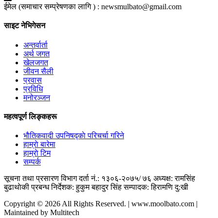
ईमेल (समाचार सम्प्रेषणका लागि ) :
newsmulbato@gmail.com
साइट नेभिगेसन
अन्तर्वार्ता
अर्थ जगत
खेलजगत
जीवन सैली
प्रवास
प्रविधि
मनोरञ्जन
महत्वपूर्ण लिङ्कहरू
भाैतिकवादी उपनिषद्काे परिचर्चा गरिने
हाम्राे बारेमा
हाम्राे टिम
सम्पर्क
सूचना तथा प्रसारण विभाग दर्ता नं.: १३०६-२०७५/ ७६
अध्यक्ष: रामसिंह
बुढाथाेकी
प्रबन्ध निर्देशक: हुकुम बहादुर सिंह
सम्पादक: हिरामणि दु:खी
Copyright © 2026 All Rights Reserved. | www.moolbato.com |
Maintained by Multitech