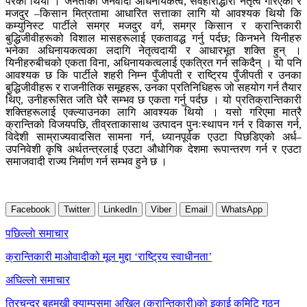
परेको थियो । जनताको जनवादी अधिनायकत्व, सर्वहाराद्धारा नेतृत्व गरिएको र
मजदुर –किसान मित्रतामा आधारित सत्ताका लागि यो आवश्यक थियो कि
कम्युनिस्ट पार्टीले समग्र मजदुर वर्ग, समग्र किसान र क्रान्तिकारी
बुद्धिजीवीहरूको विशाल मासहरूलाई एकतावद्ध गर्नु पर्दछ; किनभने यिनीहरु
भनेका अधिनायकत्वका लदागि नेतृत्वदायी र आधारभूत शक्ति हुन् ।
यिनीहरुबीचको एकता विना, अधिनायकत्वलाई एकत्रित गर्न सकिदैन् । यो पनि
आवश्यक छ कि पार्टीले शहरी निम्न पुँजीपती र राष्ट्रिय पुँजीपती र उनका
बुद्धिजीवीहरू र राजनीतिक समूहहरू, उनका प्रतिनिधिहरू जो सहयोग गर्न तैयार
थिए, उनीहरूसित जति घेरै सम्भव छ एकता गर्नु पर्दछ । यो प्रतिक्रान्तिकारी
शक्तिहरूलाई एक्ल्याउनका लागि आवश्यक थियो । यसो गरिएमा मात्रै
क्रान्तिको विजयपछि, तीव्रताकासाथ उत्पादन पुनःस्थापन गर्न र विकास गर्न,
विदेशी साम्राज्यवादसित सामना गर्न, ध्यानपूर्वक एउटा पिछडिएको अर्ध–
उपनिवेशी कृषि अर्थतन्त्रलाई एउटा औधोगिक देशमा रूपान्तरण गर्न र एउटा
समाजवादी राज्य निर्माण गर्न सम्भव हुने छ ।
Facebook
Twitter
LinkedIn
Viber
Email
WhatsApp
Post
पछिल्लाे समाचार
navigation
क्रान्तिकारी माओवादीको मूल मुद्दा ‘राष्ट्रिय स्वाधीनता’
अघिल्लाे समाचार
त्रिचन्द्र बहुमुखी क्याम्पसमा अखिल (क्रान्तिकारी)काे इकाई कमिटि गठन