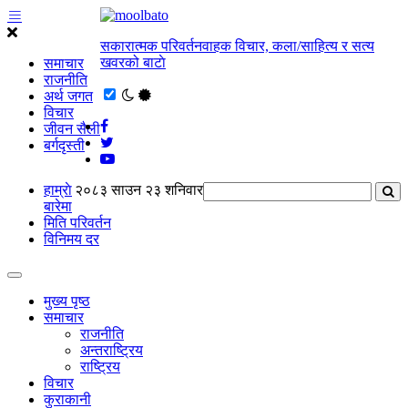
सकारात्मक परिवर्तनवाहक विचार, कला/साहित्य र सत्य
खवरको बाटाे
समाचार
राजनीति
अर्थ जगत
विचार
जीवन सैली
बर्गदृस्ती
हाम्राे
२०८३ साउन २३ शनिवार
बारेमा
मिति परिवर्तन
विनिमय दर
मुख्य पृष्ठ
समाचार
राजनीति
अन्तराष्ट्रिय
राष्ट्रिय
विचार
कुराकानी