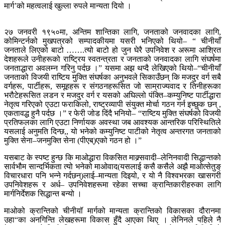
मार्ग’को महत्वलाई खुल्ला रुपले मान्यता दियो ।
२७ जनवरी १९५०मा, अन्तिम शान्तिका लागि, जनताको जनवादका लागि,
कोमिन्टर्नको मुखपत्रको सम्पादकीयमा यसरी भनिएको थियो– “ चीनीयाँ
जनताले लिएको बाटो …….त्यो बाटो हो जुन घेरै उपनिवेश र अरूमा आश्रित
देशहरूले उनीहरूको राष्ट्रिय स्वतन्त्रता र जनताको जनवादका लागि संघर्षमा
जनताद्धारा अवलम्न गरिनु पर्दछ ।” यसमा अझ थप्दै लेखिएको थियो–“चीनीयाँ
जनताको विजयी राष्टिय मुक्ति संघर्षका अनुभवले सिकाउँछन् कि मजदुर वर्ग सबै
वर्गहरू, पार्टीहरू, समूहहरू र संगठनहरूसित जो साम्राज्यवाद र तिनीहरूका
भरौटेहरूसित लडन र मजदुर वर्ग र यसको अघिल्लो पंक्ति–कम्युनिष्ट पार्टीद्धारा
नेतृत्व गरिएको एउटा फराकिलो, राष्ट्रव्यापी संयुक्त मोर्चा गठन गर्न इच्छुक छन् ,
एकतावद्ध हुनै पर्दछ ।” र फेरी जोड दिंदै भनियो– “राष्टिय मुक्ति संघर्षको विजयी
प्रतिफलका लागि एउटा निर्णायक अवस्था जब आवश्यक आन्तरिक परिस्थितिले
यसलाई अनुमति दिन्छ,, यो भनेको कम्युनिष्ट पाटीको नेतृत्व अन्तरगत जनताको
मुक्ति सेना–जनमुक्ति सेना (पीएब्)एको गठन हो ।”
यसबाट के स्पष्ट हुन्छ कि माओद्धारा विकसित माक्र्सवादी–लेनिनवादी सिद्धान्तको
सार्वभौम सान्दर्भिकता त्यो भनेको माओवाद(यसलाई कसै कसैले अझै माओत्सेतुङ्
विचारधारा पनि भन्ने गर्दछन्)लाई–मान्यता दिइयो, र यो नै विश्वभरका खासगरी
उपनिवेशहरू र अर्ध– उपनिवेशहरूमा रहेका सच्चा क्रान्तिकारीहरुका लागि
मार्गनिर्देशक सिद्धान्त बन्यो ।
माओको क्रान्तिको चीनीयॉ मार्गको मान्यता क्रान्तिको विकासका दौरानमा
उहा“का अनगिन्ति लेखहरूमा विकास हुँदै आएका थिए । लेनिनले पहिले नै