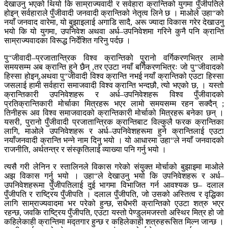
देखाउनु भएको थियो कि साम्राज्यवादी र सर्वहारा क्रान्तिको युगमा पुँजीपतिले
होइन् सर्वहाराले पुँजीवादी जनवादी क्रान्तिको नेतृत्व लिने छ । माओले उहा“को
नयाँ जनवाद वारेमा, यो बुझाइलाई अगाडि सादै, अरू ज्यादा विकास गरेर देखाउनु
भयो कि यो युगमा, उपनिवेश अथवा अर्ध–उपनिवेशमा गरिने कुनै पनि क्रान्ति
साम्राज्यवादका विरूद्ध निर्देशित गरिनु पर्दछ ।
पु“जीवादी–प्रजातान्त्रिक विश्व क्रान्तिको पुरानो वर्गिकरणभित्र लामो
समयसम्म अब क्रान्ति हुने छैन् ,तर एउटा नयाँ बर्गिकरणभित्रः जो पु“जीवादको
हिस्सा होइन्,अथवा पु“जीवादी विश्व क्रान्ति नभई नयाँ क्रान्तिको एउटा हिस्सा
जसलाई हामी सर्वहारा समाजवादी विश्व क्रान्ति भन्दछौ, त्यो भएको छ, । यस्तो
क्रान्तिकारी उपनिवेशहरू र अर्ध–उपनिवेशहरू विश्व पुँजीवादको
प्रतिक्रान्तिकारी मोर्चाका मित्रहरू भएर लामो समयसम्म रहन सक्दैन् ;
तिनीहरू अव विश्व समाजवादको क्रान्तिकारी मोर्चाको मित्रहरू बनेका छन् ।
यसरी, पुरानो पुँजीवादी प्रजातान्त्रिक क्रान्तिबाट विल्कुलै फरक क्रान्तिका
लागि, माओले उपनिवेशहरू र अर्ध–उपनिवेशहरूमा हुने क्रान्तिलाई एउटा
नयाँजनवादी क्रान्ति भन्ने नाम दिनु भयो । यो आधारमा उहा“ले नयाँ जनवादको
राजनीति, अर्थतन्त्र र संस्कृतिलाई व्याख्या पनि गर्नु भयो ।
त्यसै गरी लेनिन र स्तालिनले विकास गरेको संयुक्त मोर्चाको बुझाइमा माओले
अझ विकास गर्नु भयो । उहा“ले देखाउनु भयो कि उपनिवेशहरू र अर्ध–
उपनिवेशहरूमा पुँजीपतिलाई दुई भागमा विभाजित गर्न आवश्यक छ– दलाल
पुँजीपति र राष्ट्रिय पुँजीपति । दलाल पुँजीपति, जो उसको अस्तित्व र वृद्धिका
लागि साम्राज्यवादमा भर परेको हुन्छ, सधैभरी क्रान्तिको एउटा शत्रु भएर
रहन्छ, जवकि राष्ट्रिय पुँजीपति, एउटा यस्तो पेण्डुलमजस्तो अस्थिर मित्र हो जो
कहिलेकाही क्रान्तिमा मद्तगार हुन्छ र कहिलेकाही शत्रुहरूसित मिल्न जान्छ ।