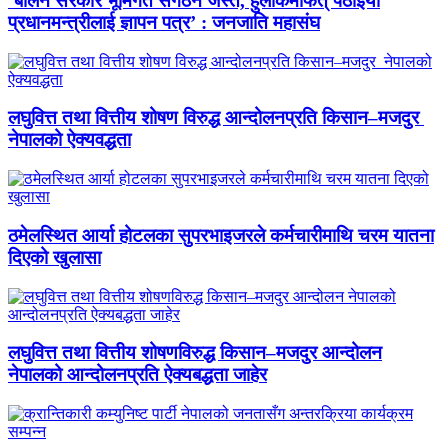
‘बालेन सरकार भूमिगत संगठन जस्तै, हुलाकमार्फत् पठाइयो
प्रधानमन्त्रीलाई ज्ञापन पत्र’ : जनजाति महासंघ
लघुवित्त तथा वित्तीय शोषण विरुद्ध आन्दोलनप्रति किसान–मजदुर
नेपालको ऐक्यवद्धता
ठमेलस्थित आर्या होटलका सुपरभाइजरले कर्मचारीमाथि चरम यातना
दिएको खुलासा
लघुवित्त तथा वित्तीय शोषणविरुद्ध किसान–मजदुर आन्दोलन
नेपालको आन्दोलनप्रति ऐक्यबद्धता जाहेर