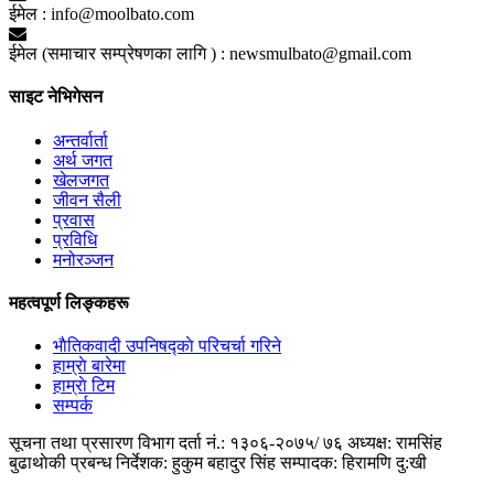
ईमेल :
info@moolbato.com
ईमेल (समाचार सम्प्रेषणका लागि ) :
newsmulbato@gmail.com
साइट नेभिगेसन
अन्तर्वार्ता
अर्थ जगत
खेलजगत
जीवन सैली
प्रवास
प्रविधि
मनोरञ्जन
महत्वपूर्ण लिङ्कहरू
भाैतिकवादी उपनिषद्काे परिचर्चा गरिने
हाम्राे बारेमा
हाम्राे टिम
सम्पर्क
सूचना तथा प्रसारण विभाग दर्ता नं.: १३०६-२०७५/ ७६
अध्यक्ष: रामसिंह
बुढाथाेकी
प्रबन्ध निर्देशक: हुकुम बहादुर सिंह
सम्पादक: हिरामणि दु:खी