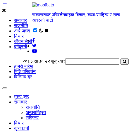
सकारात्मक परिवर्तनवाहक विचार, कला/साहित्य र सत्य
खवरको बाटाे
समाचार
राजनीति
अर्थ जगत
विचार
जीवन सैली
बर्गदृस्ती
२०८३ साउन २२ शुक्रवार
हाम्राे बारेमा
मिति परिवर्तन
विनिमय दर
मुख्य पृष्ठ
समाचार
राजनीति
अन्तराष्ट्रिय
राष्ट्रिय
विचार
कुराकानी