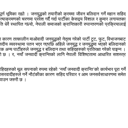
वपूर्ण भूमिका रह्यो । जनयुद्धको तयारीको क्रममा जीवन बलिदान गर्ने महान सहिद
रत्याक्रमणको चरणमा प्रवेश गर्दै गर्दा पार्टीका केसद्वय विशाल र कुमार लगायतका
ि धेरै स्थापित ग¥यो, नेपाली समाजको क्रान्तिकारी रुपान्तरणको प्रक्रियालाई
ीका कारण तत्कालीन माओवादी जनयुद्धको नेतृत्व गरेको पार्टी टुट, फुट, विभाजनबाट
ी संसदीय व्यवस्थामा पतन भएर गएपछि अहिले जनयुद्ध र जनयुद्धमा भएको बलिदानको
 अन्य पार्टीहरुले जनयुद्ध र बलिदान तथा सहिदहरुको प्रतिरक्षा गरेको पाइन्न ।
ठाएको छ । र, नयाँ जनवादी क्रान्तिको लागि नेपाली विशिष्टतामा आधारित सशस्त्र
 सहिदहरुको मूल सपनाको रुपमा रहेको ‘नयाँ जनवादी क्रान्ति’को कार्यभार पूरा गर्ने
र्ने अवसरवादीहरुले गर्ने नौटंकीका कारण सहिद परिवार र आम जनसर्वसाधारणमा समेत
ु¥याउन जरुरी छ ।