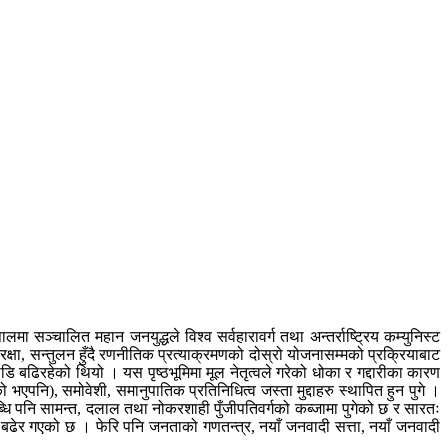
मा सञ्चालित महान जनयुद्धले विश्व सर्वहारावर्ग तथा अन्तर्राष्ट्रिय कम्युनिस्ट
 रक्षा, सन्तुलन हुँदै रणनीतिक प्रत्याक्रमणको दोस्रो योजनासम्मको प्रक्रियाबाट
ि बढिरहेको थियो । यस पृष्ठभूमिमा मूल नेतृत्वले गरेको धोका र गद्दारीका कारण
ो भएपनि), समोवेशी, समानुपातिक प्रतिनिधित्व जस्ता मुद्दाहरु स्थापित हुन पुगे ।
ब्धि पनि सामन्त, दलाल तथा नोकरशाही पुँजीपतिवर्गको कब्जामा पुगेको छ र सारतः
यता बढेर गएको छ । फेरि पनि जनताको गणतन्त्र, नयाँ जनवादी सत्ता, नयाँ जनवादी