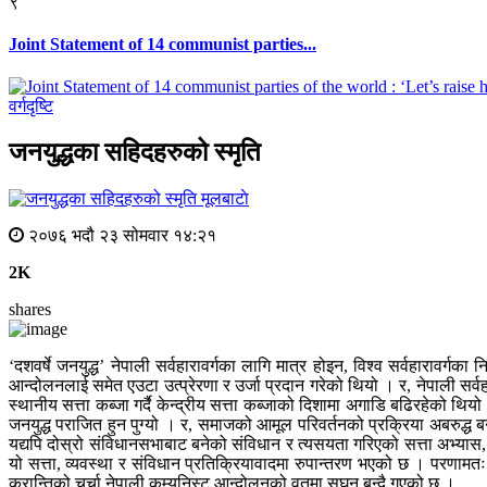
९
Joint Statement of 14 communist parties...
वर्गदृष्टि
जनयुद्धका सहिदहरुको स्मृति
मूलबाटाे
२०७६ भदौ २३ सोमवार १४:२१
2K
shares
‘दशवर्षे जनयुद्ध’ नेपाली सर्वहारावर्गका लागि मात्र होइन, विश्व सर्वहारावर्ग
आन्दोलनलाई समेत एउटा उत्प्रेरणा र उर्जा प्रदान गरेको थियो । र, नेपाली सर्वह
स्थानीय सत्ता कब्जा गर्दै केन्द्रीय सत्ता कब्जाको दिशामा अगाडि बढिरहेको थ
जनयुद्ध पराजित हुन पुग्यो । र, समाजको आमूल परिवर्तनको प्रक्रिया अबरुद्ध बन्न
यद्यपि दोस्रो संविधानसभाबाट बनेको संविधान र त्यसयता गरिएको सत्ता अभ्यास, 
यो सत्ता, व्यवस्था र संविधान प्रतिक्रियावादमा रुपान्तरण भएको छ । परणामतः 
क्रान्तिको चर्चा नेपाली कम्युनिस्ट आन्दोलनको वृतमा सघन बन्दै गएको छ ।