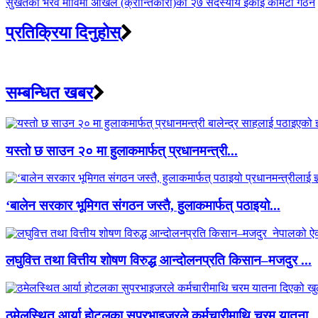
सुर्खेतको भैरव माविमा अखिल (क्रान्तिकारी)को २७ सदस्यीय इकाइ कमिटी गठन
प्रतिक्रिया दिनुहोस्
सम्बन्धित खबर
यस्तो छ साउन २० मा हुलाकमार्फत् प्रधानमन्त्री...
‘बालेन सरकार भूमिगत संगठन जस्तै, हुलाकमार्फत् पठाइयो...
लघुवित्त तथा वित्तीय शोषण विरुद्ध आन्दोलनप्रति किसान–मजदुर ...
ठमेलस्थित आर्या होटलका सुपरभाइजरले कर्मचारीमाथि चरम यातना..