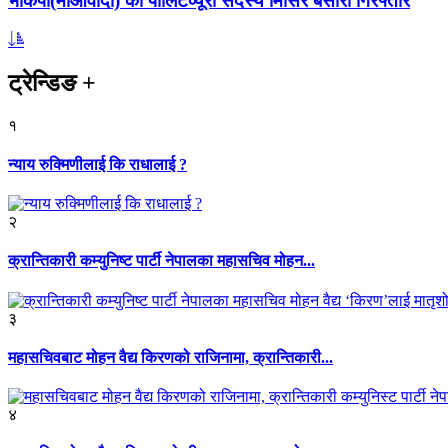
भाकपा(माओवादी) का पोलिटव्यूरो सदस्य मिसिर बेसारा गिरफ्तार
ट्रेन्डिङ
+
१
न्याय रुक्मिणीलाई कि राधालाई ?
२
क्रान्तिकारी कम्युनिष्ट पार्टी नेपालका महासचिव मोहन...
३
महासचिवबाट मोहन वैद्य किरणको राजिनामा, क्रान्तिकारी...
४