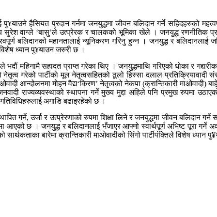
ाई पु¥याउने हैसियत प्रदान गर्नमा जनयुद्धमा जीवन बलिदान गर्ने सहिदहरुको महत्
दस्य सुरेश वाग्ले ‘बासु’ले उत्प्रेरक र चालकको भूमिका खेले । जनयुद्ध रणनीतिक प्
रवपूर्ण बलिदानको महानतालाई न्यूनिकरण गरिनु हुन्न । जनयुद्ध र बलिदानलाई जत
ले विशेष ध्यान पु¥याउन जरुरी छ ।
०)ले भदौं महिनामै सहादत प्राप्त गरेका थिए । जनयुद्धमाथि गरिएको धोका र गद्दार
को नेतृत्व गरेको पार्टीको मूल नेतृत्वसहितको ठूलो हिस्सा दलाल प्रतिक्रियावाद
ादी आन्दोलनमा मोहन वैद्य‘किरण’ नेतृत्वको नेकपा (क्रान्तिकारी माओवादी) बाहेक
ँ जनवादी राज्यव्यवस्थाको स्थापना गर्ने मुख्य मुद्दा अहिले पनि प्रमुख रुपमा उ
धित गतिविधिहरुलाई अगाडि बढाइरहेको छ ।
ित गर्ने, उर्जा र उत्प्रेरणाको रुपमा शिक्षा लिने र जनयुद्धमा जीवन बलिदान गर्ने
काँधमा आएको छ । जनयुद्ध र बलिदानलाई भँजाएर आफ्नो स्वार्थपूर्ण अभिष्ट पूरा ग
 सार्थकताका बारेमा क्रान्तिकारी माओवादीको सिंगो पार्टीपंक्तिले विशेष ध्यान प