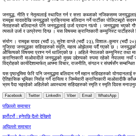
जनयुद्ध, नीति र नेतृत्वलाई स्थापित गर्न र सत्ता कब्जाको नजिकसम्म जनयुद्धल
रामवृक्ष यादवदेखि जनयुद्धको प्रक्रियामा बलिदान गर्ने पार्टीका पोलिटब्यूरो स
नेताहरुको बलिदानले पनि जनयुद्धलाई उर्जा प्रदान ग¥यो । जनयुद्धमा भएको गौ
त्यसले उर्जा र उत्प्रेरणा दिन्छ । यस विषयमा क्रान्तिकारी कम्युनिस्ट पार्टीहरु
संयोग । रामवृक्ष यादव (भदौं २), सुरेश वाग्ले (भदौं २३), विशाल–कुमार (भदौं २
गुज्रिदा जनयुद्धका सहिदहरुको स्मृति, महत्व ओझेलमा पर्दै गएको छ । जनयुद्ध
औचित्यको विषयमा प्रश्न गर्न थालिएको छ । अहिले नेपालको कम्युनिस्ट तथा माओव
क्रान्तिकारी माओवादीले जनयुद्धको मुख्य उद्देश्यको रुपमा रहेको नेपालमा नया
विद्रोहको कार्यदिशामार्फत् आफ्ना विचार, राजनीति, संगठन र संघर्षसँग सम्बन्
यस पृष्ठभूमिमा फेरि पनि जनयुद्धमा बलिदान गर्ने महान सहिदहरुको योगदानलाई स्थाप
ऐतिहासिक भूमिका निर्वाह गर्ने दायित्व र जिम्मेवारी क्रान्तिकारी माओवादीकै 
भ्रम पैदा भइरहेको अहिलेको अवस्थामा सहिदहरुको स्मृति र स्मृति दिवस मनाउनुको
Facebook
Twitter
LinkedIn
Viber
Email
WhatsApp
Post
पछिल्लाे समाचार
navigation
झर्रोटर्रो : हगेपछि दैलो देखियो
अघिल्लाे समाचार