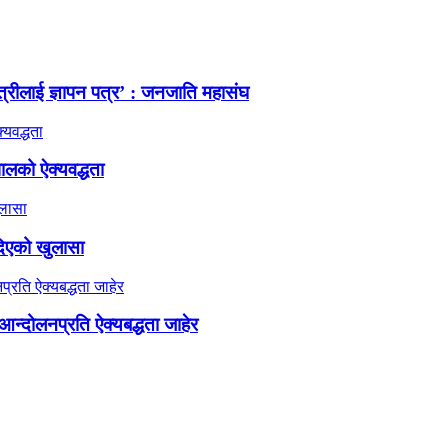
त्रीलाई ज्ञापन पत्र’ : जनजाति महासंघ
ालको ऐक्यवद्धता
दिएको खुलासा
न्दोलनप्रति ऐक्यबद्धता जाहेर