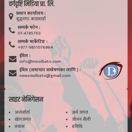
वर्गदृष्टि मिडिया प्रा. लि.
प्रधान कार्यालय :
बुद्धनगर, काठमाडाैं
सम्पर्क फाेन :
01-4785763
सम्पर्क मार्केटिङ :
+977-9851076864
ईमेल :
info@moolbato.com
ईमेल (समाचार सम्प्रेषणका लागि ) :
newsmulbato@gmail.com
साइट नेभिगेसन
अन्तर्वार्ता
अर्थ जगत
खेलजगत
जीवन सैली
प्रवास
प्रविधि