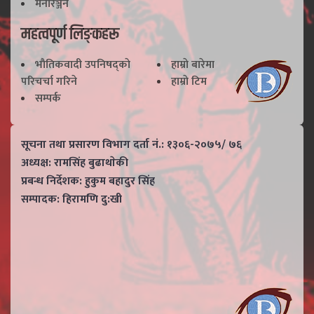
मनोरञ्जन
महत्वपूर्ण लिङ्कहरू
भाैतिकवादी उपनिषद्काे
हाम्राे बारेमा
परिचर्चा गरिने
हाम्राे टिम
सम्पर्क
सूचना तथा प्रसारण विभाग दर्ता नं.: १३०६-२०७५/ ७६
अध्यक्ष: रामसिंह बुढाथाेकी
प्रबन्ध निर्देशक: हुकुम बहादुर सिंह
सम्पादक: हिरामणि दु:खी