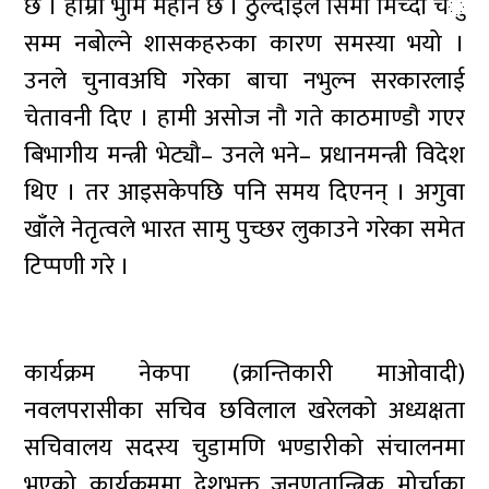
छ । हाम्रो भुमि महान छ । ठुल्दाईले सिमा मिच्दाँ चँु
सम्म नबोल्ने शासकहरुका कारण समस्या भयो ।
उनले चुनावअघि गरेका बाचा नभुल्न सरकारलाई
चेतावनी दिए । हामी असोज नौ गते काठमाण्डौ गएर
बिभागीय मन्त्री भेट्यौ– उनले भने– प्रधानमन्त्री विदेश
थिए । तर आइसकेपछि पनि समय दिएनन् । अगुवा
खाँले नेतृत्वले भारत सामु पुच्छर लुकाउने गरेका समेत
टिप्पणी गरे ।
कार्यक्रम नेकपा (क्रान्तिकारी माओवादी)
नवलपरासीका सचिव छविलाल खरेलको अध्यक्षता
सचिवालय सदस्य चुडामणि भण्डारीको संचालनमा
भएको कार्यक्रममा देशभक्त जनणतान्त्रिक मोर्चाका