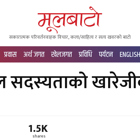
सकारात्मक परिवर्तनवाहक विचार, कला/साहित्य र सत्य खवरको बाटाे
प्रवास
अर्थ जगत
खेलजगत
प्रविधि
पर्यटन
ENGLIS
शील सदस्यताको खारेज
1.5K
shares