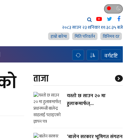
२०८३ साउन २३ शनिवार
११:३८:३५ बजे
हाम्राे बारेमा
मिति परिवर्तन
विनिमय दर
H
वर्गदृष्टि
ीको
ताजा
यस्तो छ साउन २० मा
हुलाकमार्फत्...
‘बालेन सरकार भूमिगत संगठन