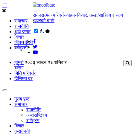
सकारात्मक परिवर्तनवाहक विचार, कला/साहित्य र सत्य
खवरको बाटाे
समाचार
राजनीति
अर्थ जगत
विचार
जीवन सैली
बर्गदृस्ती
हाम्राे
२०८३ साउन २३ शनिवार
बारेमा
मिति परिवर्तन
विनिमय दर
मुख्य पृष्ठ
समाचार
राजनीति
अन्तराष्ट्रिय
राष्ट्रिय
विचार
कुराकानी