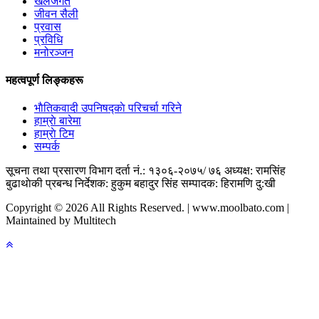
खेलजगत
जीवन सैली
प्रवास
प्रविधि
मनोरञ्जन
महत्वपूर्ण लिङ्कहरू
भाैतिकवादी उपनिषद्काे परिचर्चा गरिने
हाम्राे बारेमा
हाम्राे टिम
सम्पर्क
सूचना तथा प्रसारण विभाग दर्ता नं.: १३०६-२०७५/ ७६
अध्यक्ष: रामसिंह
बुढाथाेकी
प्रबन्ध निर्देशक: हुकुम बहादुर सिंह
सम्पादक: हिरामणि दु:खी
Copyright © 2026 All Rights Reserved. | www.moolbato.com |
Maintained by Multitech