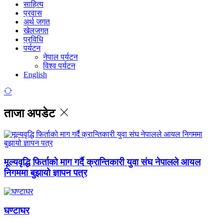
साहित्य
प्रवास
अर्थ जगत
खेलजगत
प्रविधि
पर्यटन
नेपाल पर्यटन
विश्व पर्यटन
English
ताजा अपडेट
मूल्यवृद्धि फिर्ताको माग गर्दै क्रान्तिकारी युवा संघ नेपालले आयल
निगममा बुझायो ज्ञापन पत्र
घण्टाघर