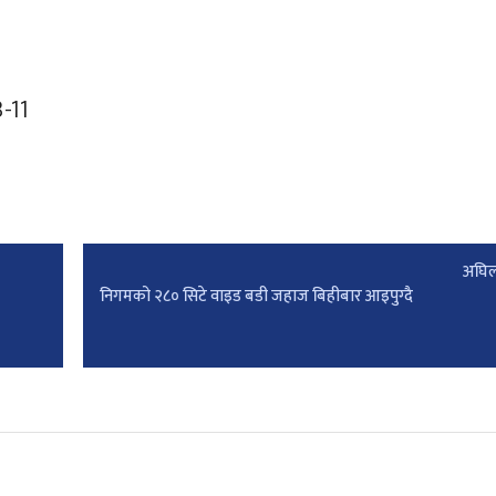
अघिल
निगमको २८० सिटे वाइड बडी जहाज बिहीबार आइपुग्दै