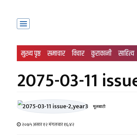
मुख्य पृष्ठ
समाचार
विचार
कुराकानी
साहित्य
2075-03-11 issu
मूलबाटाे
२०७५ असार १२ मंगलवार १६:४२