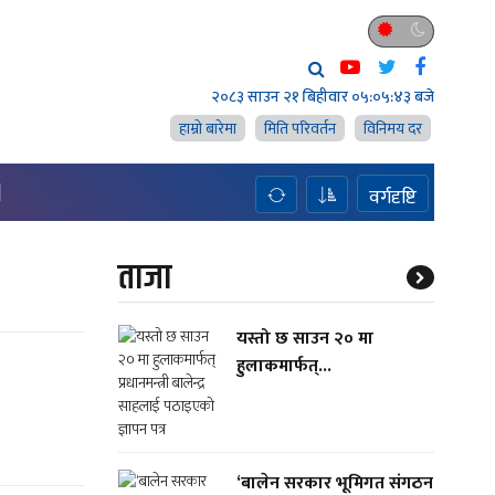
२०८३ साउन २१ बिहीवार
०५:०५:४४ बजे
हाम्राे बारेमा
मिति परिवर्तन
विनिमय दर
H
वर्गदृष्टि
ताजा
यस्तो छ साउन २० मा
हुलाकमार्फत्...
‘बालेन सरकार भूमिगत संगठन