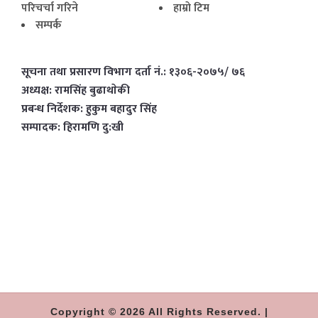
परिचर्चा गरिने
हाम्राे टिम
सम्पर्क
सूचना तथा प्रसारण विभाग दर्ता नं.: १३०६-२०७५/ ७६
अध्यक्ष: रामसिंह बुढाथाेकी
प्रबन्ध निर्देशक: हुकुम बहादुर सिंह
सम्पादक: हिरामणि दु:खी
Copyright © 2026 All Rights Reserved. |