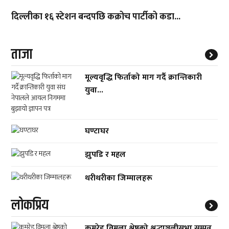
दिल्लीका १६ स्टेशन बन्दपछि कक्रोच पार्टीको कडा...
ताजा
मूल्यवृद्धि फिर्ताको माग गर्दै क्रान्तिकारी
युवा...
घण्टाघर
झुपडि र महल
थरीथरीका जिम्मालहरू
लाेकप्रिय
कमरेड विमला श्रेष्ठको श्रद्धाञ्जलीसभा सम्पन्न