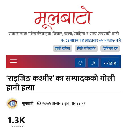
सकारात्मक परिवर्तनवाहक विचार, कला/साहित्य र सत्य खवरको बाटाे
२०८३ साउन २४ आइतवार
०५:५२:४७ बजे
हाम्राे बारेमा
मिति परिवर्तन
विनिमय दर
वर्गदृष्टि
‘राइजिङ कश्मीर’ का सम्पादकको गोली
हानी हत्या
२०७५ असार १ शुक्रवार ११:५९
मूलबाटाे
1.3K