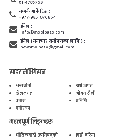
01-4785763
सम्पर्क मार्केटिङ :
+977-9851076864
ईमेल :
info@moolbato.com
ईमेल (समाचार सम्प्रेषणका लागि ) :
newsmulbato@gmail.com
साइट नेभिगेसन
अन्तर्वार्ता
अर्थ जगत
खेलजगत
जीवन सैली
प्रवास
प्रविधि
मनोरञ्जन
महत्वपूर्ण लिङ्कहरू
भाैतिकवादी उपनिषद्काे
हाम्राे बारेमा