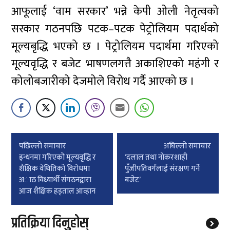
आफूलाई ‘वाम सरकार’ भन्ने केपी ओली नेतृत्वको
सरकार गठनपछि पटक–पटक पेट्रोलियम पदार्थको
मूल्यबृद्धि भएको छ । पेट्रोलियम पदार्थमा गरिएको
मूल्यवृद्धि र बजेट भाषणलगत्तै अकाशिएको महंगी र
कोलोबजारीको देजमोले विरोध गर्दै आएको छ ।
Post
पछिल्लाे समाचार
अघिल्लाे समाचार
navigation
इन्धनमा गरिएको मूल्यवृद्धि र
‘दलाल तथा नोकरशाही
शैक्षिक वेथितिको विरोधमा
पुँजीपतिवर्गलाई संरक्षण गर्ने
अाठ विध्यार्थी संगठनद्वारा
बजेट’
आज शैक्षिक हड्ताल आव्हान
प्रतिक्रिया दिनुहोस्