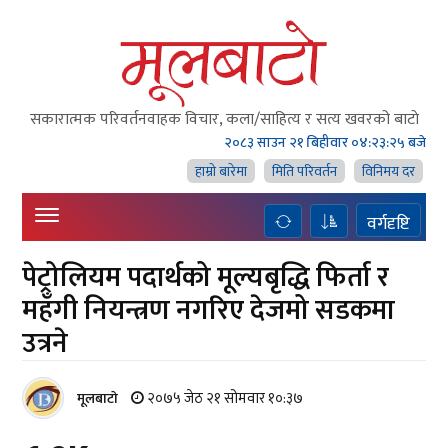
सकारात्मक परिवर्तनवाहक विचार, कला/साहित्य र सत्य खवरको बाटाे
२०८३ साउन २१ बिहीवार
०४:२३:२६ बजे
हाम्राे बारेमा
मिति परिवर्तन
विनिमय दर
वर्गदृष्टि
पेट्रोलियम पदार्थको मूल्यबृद्धि फिर्ता र
महँगी नियन्त्रण नगरिए देजमो सडकमा
उत्रने
२०७५ जेठ २१ सोमवार १०:३७
मूलबाटाे