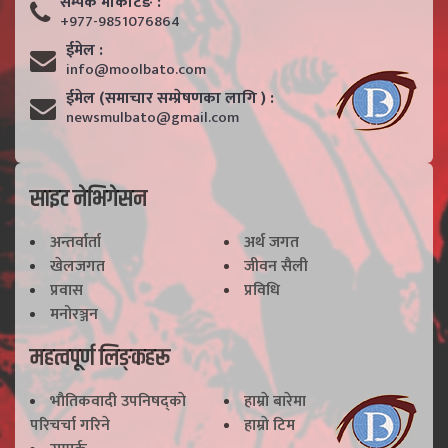
सम्पर्क मार्केटिङ :
+977-9851076864
ईमेल :
info@moolbato.com
ईमेल (समाचार सम्प्रेषणका लागि ) :
newsmulbato@gmail.com
साइट नेभिगेसन
अन्तर्वार्ता
अर्थ जगत
खेलजगत
जीवन सैली
प्रवास
प्रविधि
मनोरञ्जन
महत्वपूर्ण लिङ्कहरू
भाैतिकवादी उपनिषद्काे
हाम्राे बारेमा
परिचर्चा गरिने
हाम्राे टिम