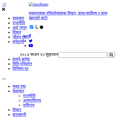
सकारात्मक परिवर्तनवाहक विचार, कला/साहित्य र सत्य
खवरको बाटाे
समाचार
राजनीति
अर्थ जगत
विचार
जीवन सैली
बर्गदृस्ती
२०८३ साउन २२ शुक्रवार
हाम्राे बारेमा
मिति परिवर्तन
विनिमय दर
मुख्य पृष्ठ
समाचार
राजनीति
अन्तराष्ट्रिय
राष्ट्रिय
विचार
कुराकानी