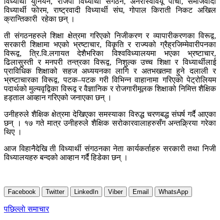
विध्यार्थी युनियन, राजपा विध्यार्थी संगठन, अनेरास्ववियू पाँचौ, समाजवादी
विध्यार्थी फोरम, राष्ट्रवादी विध्यार्थी संघ, गोपाल किराती निकट अखिल
क्रान्तिकारी रहेका छन् ।
ती संगठनहरुले शिक्षा क्षेत्रमा गरिएको निजीकरण र व्यापारीकरणका विरूद्व,
सरकारी शिक्षामा भएको भ्रष्टाचार, विकृति र राज्यको ग्रैह्रजिम्मेवारीपनका
विरूद्व, त्रि.वि.लगायत देशैभरिका विश्वविध्यालयमा भएका भ्रष्टाचार,
ढिलासुस्ती र मनपरी तन्त्रका विरूद्व, निशुल्क उच्च शिक्षा र विध्यार्थीलाई
प्राविधिक शिक्षाको सहज अध्ययनका लागि र अतभखतमा हुने दलाली र
भ्रष्टाचारका विरूद्व, पटक–पटक गरी विभिन्न वाहानामा गरिएको पेट्रोलियम
पदार्थको मुल्यवृद्विका विरूद्व र वैज्ञानिक र रोजगारीमूलक शिक्षाको निमित्त शैक्षिक
हड्ताल आव्हान गरिएको जनाएका छन् ।
उनीहरुले शैक्षिक क्षेत्रमा देखिएका समस्याका विरुद्ध चरणबद्ध संघर्ष गर्दै आएका
छन् । १७ गते मात्र उनीहरुले शैक्षिक सरोकारवालाहरुसँग अन्तक्र्रिया गरेका
थिए ।
आज विहानैदेखि ती विध्यार्थी संगठनका नेता कार्यकर्ताहरु सरकारी तथा निजी
विध्यालयहरु बन्दको आव्हान गर्दै हिडेका छन् ।
Facebook
Twitter
LinkedIn
Viber
Email
WhatsApp
Post
पछिल्लाे समाचार