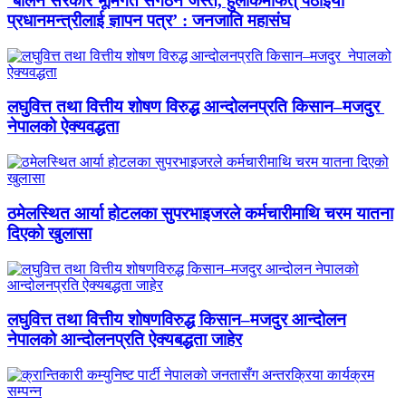
‘बालेन सरकार भूमिगत संगठन जस्तै, हुलाकमार्फत् पठाइयो
प्रधानमन्त्रीलाई ज्ञापन पत्र’ : जनजाति महासंघ
लघुवित्त तथा वित्तीय शोषण विरुद्ध आन्दोलनप्रति किसान–मजदुर
नेपालको ऐक्यवद्धता
ठमेलस्थित आर्या होटलका सुपरभाइजरले कर्मचारीमाथि चरम यातना
दिएको खुलासा
लघुवित्त तथा वित्तीय शोषणविरुद्ध किसान–मजदुर आन्दोलन
नेपालको आन्दोलनप्रति ऐक्यबद्धता जाहेर