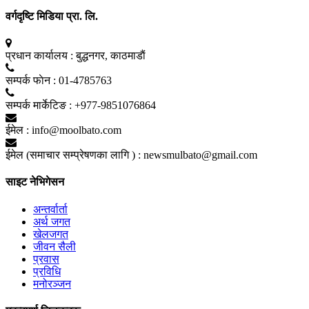
वर्गदृष्टि मिडिया प्रा. लि.
प्रधान कार्यालय :
बुद्धनगर, काठमाडाैं
सम्पर्क फाेन :
01-4785763
सम्पर्क मार्केटिङ :
+977-9851076864
ईमेल :
info@moolbato.com
ईमेल (समाचार सम्प्रेषणका लागि ) :
newsmulbato@gmail.com
साइट नेभिगेसन
अन्तर्वार्ता
अर्थ जगत
खेलजगत
जीवन सैली
प्रवास
प्रविधि
मनोरञ्जन