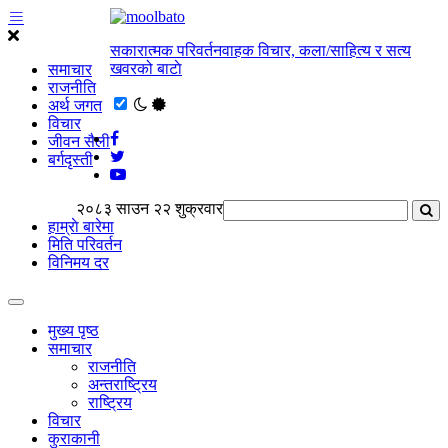
सकारात्मक परिवर्तनवाहक विचार, कला/साहित्य र सत्य
खवरको बाटाे
समाचार
राजनीति
अर्थ जगत
विचार
जीवन सैली
बर्गदृस्ती
२०८३ साउन २२ शुक्रवार
हाम्राे बारेमा
मिति परिवर्तन
विनिमय दर
मुख्य पृष्ठ
समाचार
राजनीति
अन्तराष्ट्रिय
राष्ट्रिय
विचार
कुराकानी