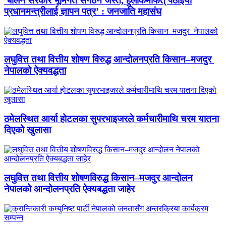
‘बालेन सरकार भूमिगत संगठन जस्तै, हुलाकमार्फत् पठाइयो
प्रधानमन्त्रीलाई ज्ञापन पत्र’ : जनजाति महासंघ
लघुवित्त तथा वित्तीय शोषण विरुद्ध आन्दोलनप्रति किसान–मजदुर
नेपालको ऐक्यवद्धता
ठमेलस्थित आर्या होटलका सुपरभाइजरले कर्मचारीमाथि चरम यातना
दिएको खुलासा
लघुवित्त तथा वित्तीय शोषणविरुद्ध किसान–मजदुर आन्दोलन
नेपालको आन्दोलनप्रति ऐक्यबद्धता जाहेर