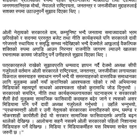
सडकको प्रतिपक्षको रुपमा रहेको क्रान्तिकारी माओवादी तथा देशभक्त
जनगणतान्त्रिक मोर्चा, नेपालले राष्ट्रियता, जनतन्त्र र जनजीवीका मुद्दाहरुलाई
सशक्त रुपमा उठाउनुपर्ने सुझाव दिएका थिए ।
ओली नेतृत्वको सरकारले वाम, कम्युनिष्ट भन्दै जनतामा समाजवादको भ्रम
छरिरहेको र सदनमा प्रस्तुत बजेट तथा नीति कार्यक्रमले पनि सरकारले दावी
गरेजस्तो स्थायित्व र समृद्धि सम्भव नदेखिएको भन्दै देजमोले आफूलाई वैकल्पिक
शक्तिको रुपमा अगाडि आउन निरन्तर राजनीति जागरण ल्याउने खालका
रचनात्मक काममा जोडदिनु पर्ने उनीहरुले सुझाव दिएका थिए ।
पत्रकारहरुले राखेको सुझावप्रति धन्यवाद ज्ञापन गर्दै देजमो अध्यक्ष सीपी
गजुरेलले वर्तमान ओली सरकारले राष्ट्रियता, जनतन्त्र, जनजीवीका लगायतका
विकराल समस्याहरु समाधान नगर्ने भन्दै यी समस्याहरुको वास्तविक समाधानका
लागि मुलुकमा अर्को नयाँ क्रान्तिको आवश्यकता रहेको र त्यो अभियानमा
मिडियाको महत्वपूर्ण साथको आवश्यकता रहेको कुरामाथि जोड दिनुभयो ।
सरकारको सयदिन, नीति तथा कार्यक्रमलगायतका घटनाक्रम र सरकारको
शैली हेर्दा मुलुकमा सामाजिक फासिवादी कदमहरु बढेर जाने र त्यसको असर
मिडियामा पनि पर्ने दावी अध्यक्ष गजुरेलले गर्नुभयो । उहाँले भन्नुभयो,
“प्रधानमन्त्री ओली र उनी नेतृत्वको सरकारका मन्त्रीहरुको दम्भ, घमण्ड र
नोकरशाही कार्यशैली हेर्दा यो सरकार सामाजिक फासिवादतर्फ अगाडि बढ्न
थालेको देखिन्छ । आलोचना सहनै नसक्ने ओली सरकारको पहिलो निशानामा
मिडियाहरु पर्ने देखिन्छ । मिडिया र मिडियाकर्मीहरु यस विषयमा सचेत रहन
जरुरी छ ।”