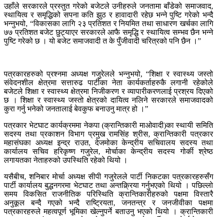
उहाँले सरकारले प्रस्तुत गरेको बजेटले उनीहरुले जनतामा बाँडेको समाजवाद,
स्थायित्व र समृद्धिको सपना कति झुठ र हावादारी रहेछ भन्ने पुष्टि गरेको भन्दै
भन्नुभयो, “विकासका लागि २३ प्रतिशत र नियमित तथा साधारण खर्चका लागि
७७ प्रतिशत बजेट छुट्याएर सरकारले आफै समृद्धि र स्थायित्व सम्भव छैन भन्ने
पुष्टि गरेको छ । यो बजेट समाजवादी त के पुँजीवादी चरित्रको पनि छैन ।”
पत्रकारहरुको प्रश्नमा अध्यक्ष गजुरेलले भन्नुभयो, “शिक्षा र स्वास्थ्य जस्तो
संवेदनशील क्षेत्रमा सत्तारुढ पार्टीका नेता कार्यकर्ताहरुकै लगानी रहेकोले
बजेटले शिक्षा र स्वास्थ्य क्षेत्रमा निजीकरण र व्यापारीकरणलाई प्रश्रय दिएको
छ । शिक्षा र स्वास्थ्य जस्तो क्षेत्रको दायित्व नलिने सरकारले समाजवादको
कुरा गर्नु भनेको जनतालाई बेवकुफ बनाउनु मात्र हो ।”
पत्रकार भेटघाट कार्यक्रममा नेकपा (क्रान्तिकारी माओवादी)का स्थायी समिति
सदस्य तथा प्रकाशन विभाग प्रमुख रामसिंह श्रीस, क्रान्तिकारी पत्रकार
महासंघका अध्यक्ष इन्द्र राउत, देजमोका केन्द्रीय सचिवालय सदस्य तथा
कार्यालय सचिव हरिकृष्ण गजुरेल, मोर्चाका केन्द्रीय सदस्य गोर्की श्रेष्ठ
लगायतका नेताहरुको उपस्थिति रहेको थियो ।
यसैबीच, शनिबार मोर्चा अध्यक्ष सीपी गजुरेलले पार्टी निकटका पत्रकारहरुसँग
पार्टी कार्यालय बुद्धनगरमा भेटघाट तथा अन्तक्र्रिया गर्नुभएको थियो । पछिल्लो
समय विकसित राजनीतिक परिस्थिति क्रान्तिकारीहरुको पक्षमा विस्तारै
अनुकूल बन्दै गएको भन्दै राष्ट्रियता, जनतन्त्र र जनजीवीका पक्षमा
पत्रकारहरुले महत्वपूर्ण भूमिका खेल्नुपर्ने बताउनु भएको थियो । क्रान्तिकारी