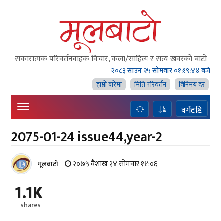
सकारात्मक परिवर्तनवाहक विचार, कला/साहित्य र सत्य खवरको बाटाे
२०८३ साउन २५ सोमवार
०१:१९:४५ बजे
हाम्राे बारेमा
मिति परिवर्तन
विनिमय दर
वर्गदृष्टि
2075-01-24 issue44,year-2
२०७५ वैशाख २४ सोमवार १४:०६
मूलबाटाे
1.1K
shares