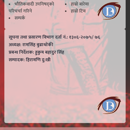
भाैतिकवादी उपनिषद्काे
हाम्राे बारेमा
परिचर्चा गरिने
हाम्राे टिम
सम्पर्क
सूचना तथा प्रसारण विभाग दर्ता नं.: १३०६-२०७५/ ७६
अध्यक्ष: रामसिंह बुढाथाेकी
प्रबन्ध निर्देशक: हुकुम बहादुर सिंह
सम्पादक: हिरामणि दु:खी