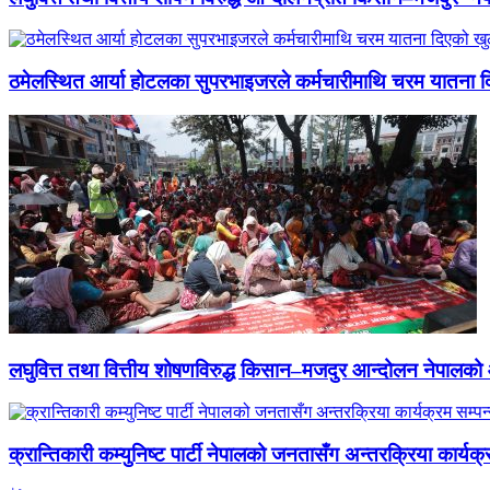
ठमेलस्थित आर्या होटलका सुपरभाइजरले कर्मचारीमाथि चरम यातना 
लघुवित्त तथा वित्तीय शोषणविरुद्ध किसान–मजदुर आन्दोलन नेपालको आ
क्रान्तिकारी कम्युनिष्ट पार्टी नेपालको जनतासँग अन्तरक्रिया कार्यक्