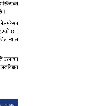
त झस्किएको
छ ।
 कोअपरेसन
नाइएको छ ।
 शिलान्यास
ले उत्पादन
 जलविद्युत
्लाे समाचार