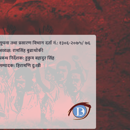
सूचना तथा प्रसारण विभाग दर्ता नं.: १३०६-२०७५/ ७६
अध्यक्ष: रामसिंह बुढाथाेकी
प्रबन्ध निर्देशक: हुकुम बहादुर सिंह
सम्पादक: हिरामणि दु:खी