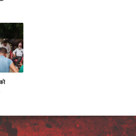
लको
.