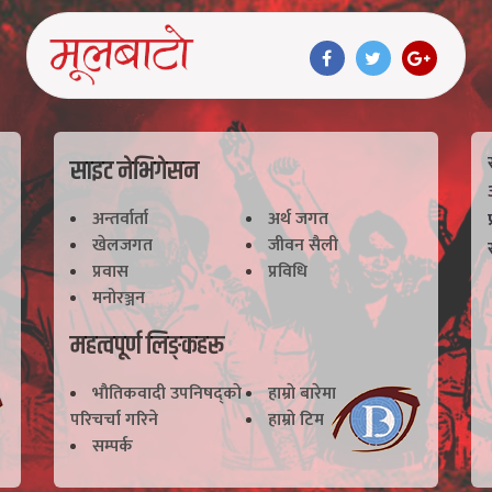
साइट नेभिगेसन
अन्तर्वार्ता
अर्थ जगत
खेलजगत
जीवन सैली
प्रवास
प्रविधि
मनोरञ्जन
महत्वपूर्ण लिङ्कहरू
भाैतिकवादी उपनिषद्काे
हाम्राे बारेमा
परिचर्चा गरिने
हाम्राे टिम
सम्पर्क