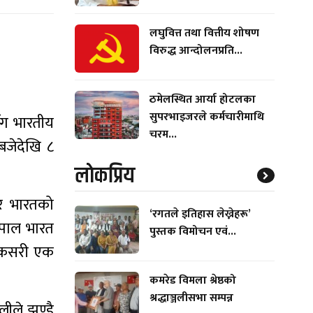
लघुवित्त तथा वित्तीय शोषण
विरुद्ध आन्दोलनप्रति...
ठमेलस्थित आर्या होटलका
सुपरभाइजरले कर्मचारीमाथि
सँग भारतीय
चरम...
 बजेदेखि ८
लाेकप्रिय
 र भारतको
‘रगतले इतिहास लेख्नेहरू’
ेपाल भारत
पुस्तक विमोचन एवं...
ाई कसरी एक
कमरेड विमला श्रेष्ठको
श्रद्धाञ्जलीसभा सम्पन्न
लीले झण्डै