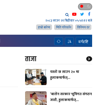
२०८३ साउन २१ बिहीवार
०५:५१:१३ बजे
हाम्राे बारेमा
मिति परिवर्तन
विनिमय दर
H
वर्गदृष्टि
ताजा
यस्तो छ साउन २० मा
हुलाकमार्फत्...
‘बालेन सरकार भूमिगत संगठन
जस्तै, हुलाकमार्फत्...