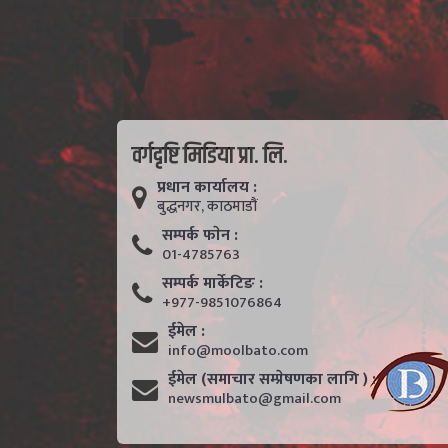
वर्गदृष्टि मिडिया प्रा. लि.
प्रधान कार्यालय :
बुद्धनगर, काठमाडाैं
सम्पर्क फाेन :
01-4785763
सम्पर्क मार्केटिङ :
+977-9851076864
ईमेल :
info@moolbato.com
ईमेल (समाचार सम्प्रेषणका लागि ) :
newsmulbato@gmail.com