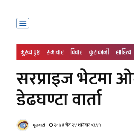
मुख्य पृष्ठ
समाचार
विचार
कुराकानी
साहित्य
सरप्राइज भेटमा ओ
डेढघण्टा वार्ता
२०७४ चैत २४ शनिवार ०३:४५
मूलबाटाे