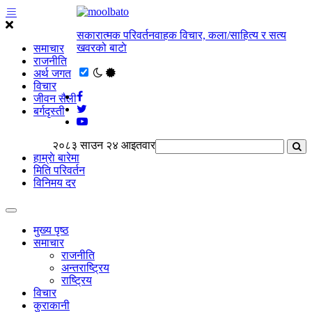
सकारात्मक परिवर्तनवाहक विचार, कला/साहित्य र सत्य
खवरको बाटाे
समाचार
राजनीति
अर्थ जगत
विचार
जीवन सैली
बर्गदृस्ती
२०८३ साउन २४ आइतवार
हाम्राे बारेमा
मिति परिवर्तन
विनिमय दर
मुख्य पृष्ठ
समाचार
राजनीति
अन्तराष्ट्रिय
राष्ट्रिय
विचार
कुराकानी