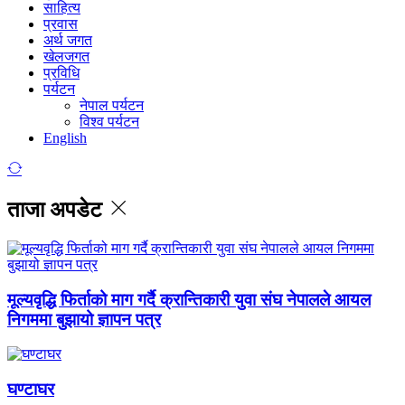
साहित्य
प्रवास
अर्थ जगत
खेलजगत
प्रविधि
पर्यटन
नेपाल पर्यटन
विश्व पर्यटन
English
ताजा अपडेट
मूल्यवृद्धि फिर्ताको माग गर्दै क्रान्तिकारी युवा संघ नेपालले आयल
निगममा बुझायो ज्ञापन पत्र
घण्टाघर