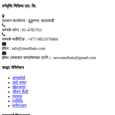
वर्गदृष्टि मिडिया प्रा. लि.
प्रधान कार्यालय :
बुद्धनगर, काठमाडाैं
सम्पर्क फाेन :
01-4785763
सम्पर्क मार्केटिङ :
+977-9851076864
ईमेल :
info@moolbato.com
ईमेल (समाचार सम्प्रेषणका लागि ) :
newsmulbato@gmail.com
साइट नेभिगेसन
अन्तर्वार्ता
अर्थ जगत
खेलजगत
जीवन सैली
प्रवास
प्रविधि
मनोरञ्जन